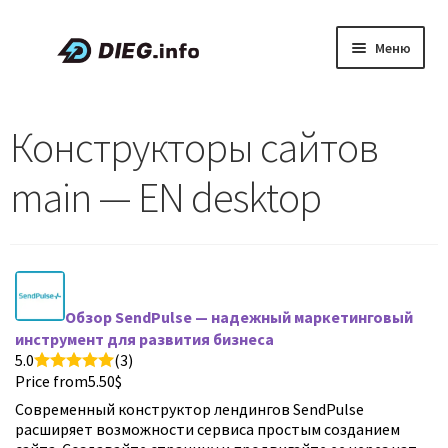
Перейти
Перейти
Меню
к
к
навигации
содержимому
Статьи
Конструкторы сайтов
Скидки и промокоды
main — EN desktop
О проекте DIEG
Русский
Обзор SendPulse — надежный маркетинговый
инструмент для развития бизнеса
5.0
(3)
Price from
5.50
$
Современный конструктор лендингов SendPulse
расширяет возможности сервиса простым созданием