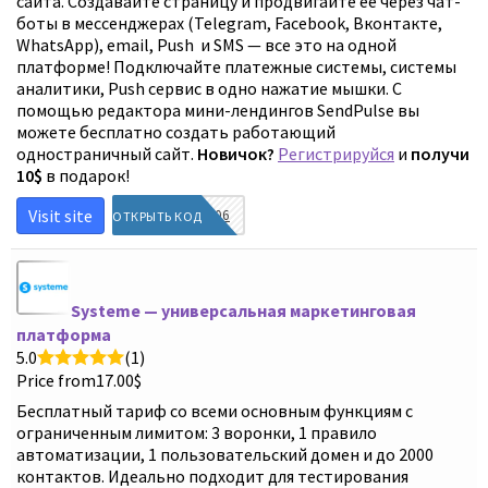
сайта. Создавайте страницу и продвигайте ее через чат-
боты в мессенджерах (Telegram, Facebook, Вконтакте,
WhatsApp), email, Push и SMS — все это на одной
платформе! Подключайте платежные системы, системы
аналитики, Push сервис в одно нажатие мышки. С
помощью редактора мини-лендингов SendPulse вы
можете бесплатно создать работающий
одностраничный сайт.
Новичок?
Регистрируйся
и
получи
10$
в подарок!
Visit site
A20-LVW-306
ОТКРЫТЬ КОД
Systeme — универсальная маркетинговая
платформа
5.0
(1)
Price from
17.00
$
Бесплатный тариф со всеми основным функциям с
ограниченным лимитом: 3 воронки, 1 правило
автоматизации, 1 пользовательский домен и до 2000
контактов. Идеально подходит для тестирования