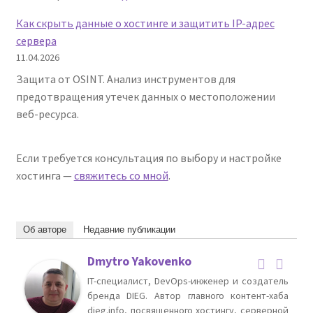
Обзор
Как скрыть данные о хостинге и защитить IP-адрес
34
сервера
приложений
11.04.2026
для
Защита от OSINT. Анализ инструментов для
Windows,
предотвращения утечек данных о местоположении
Linux,
веб-ресурса.
MacOS,
и
мобильных
Если требуется консультация по выбору и настройке
ОС.
хостинга —
свяжитесь со мной
.
Об авторе
Недавние публикации
Dmytro Yakovenko
IT-специалист, DevOps-инженер и создатель
бренда DIEG. Автор главного контент-хаба
dieg.info, посвященного хостингу, серверной