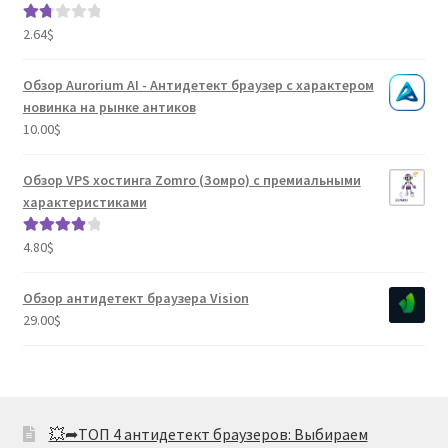
2.64
$
Оце
нка
1.80
Обзор Aurorium AI - Антидетект браузер с характером
из 5
новинка на рынке антиков
10.00
$
Обзор VPS хостинга Zomro (Зомро) с премиальными
характеристиками
4.80
$
Оценка
4.04
из 5
Обзор антидетект браузера Vision
29.00
$
💥➦ТОП 4 антидетект браузеров: Выбираем