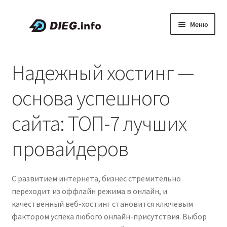
Перейти
Перейти
Меню
к
к
навигации
содержимому
Статьи
Надежный хостинг —
Скидки и промокоды
основа успешного
О проекте DIEG
сайта: ТОП-7 лучших
Развер
Русский
провайдеров
вложен
меню
С развитием интернета, бизнес стремительно
переходит из оффлайн режима в онлайн, и
качественный веб-хостинг становится ключевым
фактором успеха любого онлайн-присутствия. Выбор