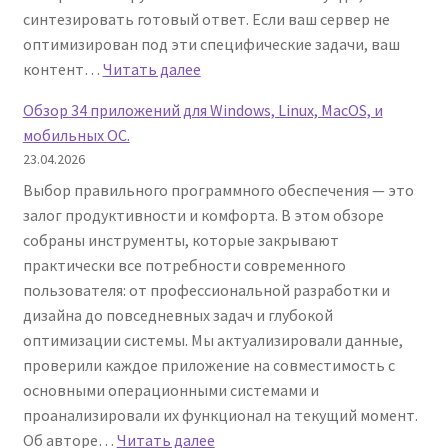
синтезировать готовый ответ. Если ваш сервер не
оптимизирован под эти специфические задачи, ваш
:
контент…
Читать далее
Эволюция
Обзор 34 приложений для Windows, Linux, MacOS, и
хостинга
мобильных ОС.
в
23.04.2026
эпоху
Выбор правильного программного обеспечения — это
ИИ:
залог продуктивности и комфорта. В этом обзоре
7
собраны инструменты, которые закрывают
критических
практически все потребности современного
факторов
пользователя: от профессиональной разработки и
видимости
дизайна до повседневных задач и глубокой
вашего
оптимизации системы. Мы актуализировали данные,
сайта
проверили каждое приложение на совместимость с
основными операционными системами и
проанализировали их функционал на текущий момент.
:
Об авторе…
Читать далее