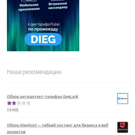
Наши рекомендации
Обзор антидетект-телефон GeeLark
19.00
$
Оце
нка
1.80
Обзор AlexHost — гибкий хостинг для бизнеса и веб
из 5
проектов