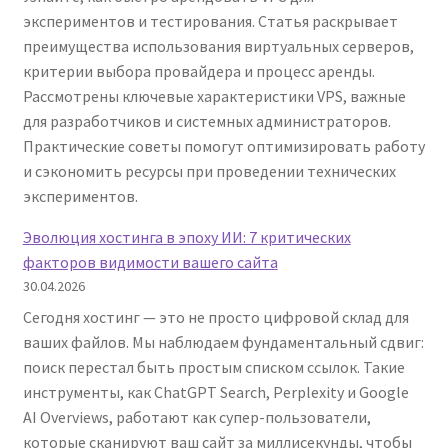
экспериментов и тестирования. Статья раскрывает
полный
преимущества использования виртуальных серверов,
гайд
критерии выбора провайдера и процесс аренды.
от
Рассмотрены ключевые характеристики VPS, важные
выбора
для разработчиков и системных администраторов.
VPS
Практические советы помогут оптимизировать работу
до
и сэкономить ресурсы при проведении технических
запуска
экспериментов.
24/7
Эволюция хостинга в эпоху ИИ: 7 критических
факторов видимости вашего сайта
30.04.2026
Сегодня хостинг — это не просто цифровой склад для
ваших файлов. Мы наблюдаем фундаментальный сдвиг:
поиск перестал быть простым списком ссылок. Такие
инструменты, как ChatGPT Search, Perplexity и Google
AI Overviews, работают как супер-пользователи,
которые сканируют ваш сайт за миллисекунды, чтобы