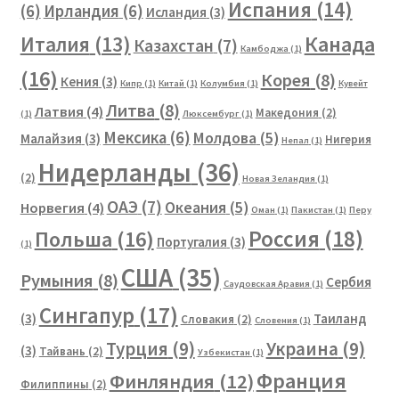
Испания
(14)
(6)
Ирландия
(6)
Исландия
(3)
Канада
Италия
(13)
Казахстан
(7)
Камбоджа
(1)
(16)
Корея
(8)
Кения
(3)
Кипр
(1)
Китай
(1)
Колумбия
(1)
Кувейт
Литва
(8)
Латвия
(4)
Македония
(2)
(1)
Люксембург
(1)
Мексика
(6)
Молдова
(5)
Малайзия
(3)
Нигерия
Непал
(1)
Нидерланды
(36)
(2)
Новая Зеландия
(1)
ОАЭ
(7)
Океания
(5)
Норвегия
(4)
Оман
(1)
Пакистан
(1)
Перу
Россия
(18)
Польша
(16)
Португалия
(3)
(1)
США
(35)
Румыния
(8)
Сербия
Саудовская Аравия
(1)
Сингапур
(17)
(3)
Таиланд
Словакия
(2)
Словения
(1)
Турция
(9)
Украина
(9)
(3)
Тайвань
(2)
Узбекистан
(1)
Франция
Финляндия
(12)
Филиппины
(2)