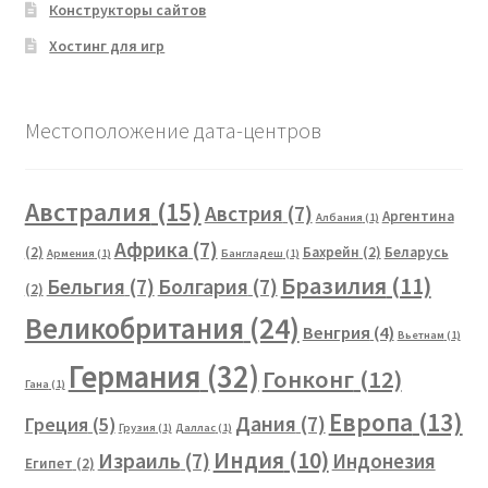
Конструкторы сайтов
Хостинг для игр
Местоположение дата-центров
Австралия
(15)
Австрия
(7)
Аргентина
Албания
(1)
Африка
(7)
(2)
Бахрейн
(2)
Беларусь
Армения
(1)
Бангладеш
(1)
Бразилия
(11)
Бельгия
(7)
Болгария
(7)
(2)
Великобритания
(24)
Венгрия
(4)
Вьетнам
(1)
Германия
(32)
Гонконг
(12)
Гана
(1)
Европа
(13)
Дания
(7)
Греция
(5)
Грузия
(1)
Даллас
(1)
Индия
(10)
Израиль
(7)
Индонезия
Египет
(2)