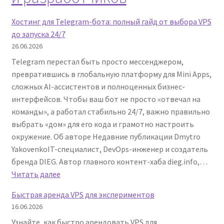
Хостинг для Telegram-бота: полный гайд от выбора VPS
до запуска 24/7
26.06.2026
Telegram перестал быть просто мессенджером,
превратившись в глобальную платформу для Mini Apps,
сложных AI-ассистентов и полноценных бизнес-
интерфейсов. Чтобы ваш бот не просто «отвечал на
команды», а работал стабильно 24/7, важно правильно
выбрать «дом» для его кода и грамотно настроить
окружение. Об авторе Недавние публикации Dmytro
YakovenkoIT-специалист, DevOps-инженер и создатель
бренда DIEG. Автор главного контент-хаба dieg.info,…
:
Читать далее
Хостинг
Быстрая аренда VPS для экспериментов
для
16.06.2026
Telegram-
Узнайте, как быстро арендовать VPS для
бота: