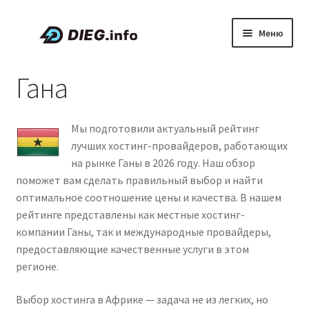
Перейти
Перейти
Меню
к
к
навигации
содержимому
Статьи
Гана
Скидки и промокоды
Мы подготовили актуальный рейтинг
О проекте DIEG
лучших хостинг-провайдеров, работающих
на рынке Ганы в 2026 году. Наш обзор
Развер
Русский
поможет вам сделать правильный выбор и найти
вложен
оптимальное соотношение цены и качества. В нашем
меню
рейтинге представлены как местные хостинг-
компании Ганы, так и международные провайдеры,
предоставляющие качественные услуги в этом
регионе.
Выбор хостинга в Африке — задача не из легких, но