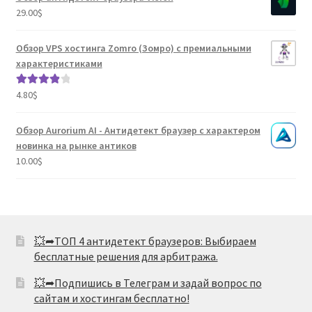
из 5
29.00
$
Обзор VPS хостинга Zomro (Зомро) с премиальными
характеристиками
4.80
$
Оценка
4.04
из 5
Обзор Aurorium AI - Антидетект браузер с характером
новинка на рынке антиков
10.00
$
💥➦ТОП 4 антидетект браузеров: Выбираем
бесплатные решения для арбитража.
💥➦Подпишись в Телеграм и задай вопрос по
сайтам и хостингам бесплатно!