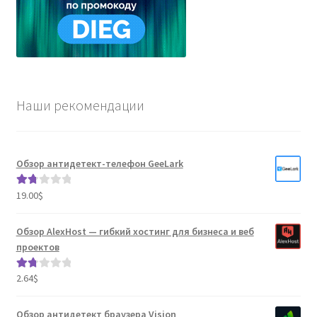
Наши рекомендации
Обзор антидетект-телефон GeeLark
19.00
$
Оце
нка
1.80
Обзор AlexHost — гибкий хостинг для бизнеса и веб
из 5
проектов
2.64
$
Оце
нка
1.80
Обзор антидетект браузера Vision