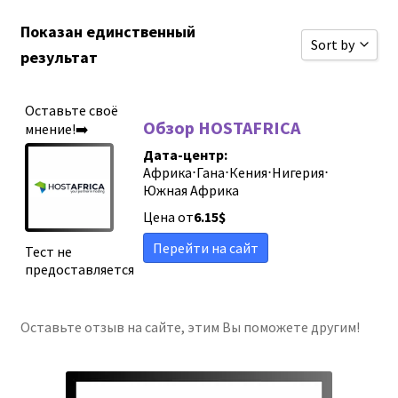
Показан единственный
Sort by
результат
Сортироват
Оставьте своё
Сортироват
Обзор HOSTAFRICA
мнение!➡️
Сортировать
Дата-центр:
Африка
⋅
Гана
⋅
Кения
⋅
Нигерия
⋅
Сортировать
Южная Африка
Новые обзо
Цена от
6.15
$
Сортировать
Перейти на сайт
Тест не
предоставляется
Сортировать
Sort by
Оставьте отзыв на сайте, этим Вы поможете другим!