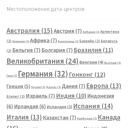
Местоположение дата-центров
Австралия
(15)
Австрия
(7)
Аргентина
Албания
(1)
Африка
(7)
(2)
Бахрейн
(2)
Беларусь
Армения
(1)
Бангладеш
(1)
Бразилия
(11)
Бельгия
(7)
Болгария
(7)
(2)
Великобритания
(24)
Венгрия
(4)
Вьетнам
(1)
Германия
(32)
Гонконг
(12)
Гана
(1)
Европа
(13)
Дания
(7)
Греция
(5)
Грузия
(1)
Даллас
(1)
Индия
(10)
Израиль
(7)
Индонезия
Египет
(2)
Испания
(14)
(6)
Ирландия
(6)
Исландия
(3)
Канада
Италия
(13)
Казахстан
(7)
Камбоджа
(1)