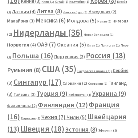
(16)
Корея
(8)
Кения
(3)
Кипр
(1)
Китай
(1)
Колумбия
(1)
Кувейт
Литва
(8)
Латвия
(4)
Македония
(2)
(1)
Люксембург
(1)
Мексика
(6)
Молдова
(5)
Малайзия
(3)
Нигерия
Непал
(1)
Нидерланды
(36)
(2)
Новая Зеландия
(1)
ОАЭ
(7)
Океания
(5)
Норвегия
(4)
Оман
(1)
Пакистан
(1)
Перу
Россия
(18)
Польша
(16)
Португалия
(3)
(1)
США
(35)
Румыния
(8)
Сербия
Саудовская Аравия
(1)
Сингапур
(17)
(3)
Таиланд
Словакия
(2)
Словения
(1)
Турция
(9)
Украина
(9)
(3)
Тайвань
(2)
Узбекистан
(1)
Франция
Финляндия
(12)
Филиппины
(2)
(16)
Швейцария
Чехия
(7)
Чили
(5)
Хорватия
(1)
Швеция
(18)
(13)
Эстония
(8)
Эфиопия
(1)