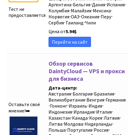
Аргентина
⋅
Бельгия
⋅
Дания
⋅
Испания
⋅
Sort by
Тест не
Колумбия
⋅
Малайзия
⋅
Мексика
⋅
предоставляется
Норвегия
⋅
ОАЭ
⋅
Океания
⋅
Перу
⋅
Сербия
⋅
Таиланд
⋅
Чили
Цена от
5.94
$
Перейти на сайт
Обзор сервисов
DaintyCloud — VPS и прокси
для бизнеса
Дата-центр:
Австралия
⋅
Болгария
⋅
Бразилия
⋅
Великобритания
⋅
Венгрия
⋅
Германия
Оставьте своё
⋅
Гонконг
⋅
Израиль
⋅
Индия
⋅
мнение!➡️
Индонезия
⋅
Ирландия
⋅
Италия
⋅
Казахстан
⋅
Канада
⋅
Корея
⋅
Латвия
⋅
Литва
⋅
Молдова
⋅
Нидерланды
⋅
Польша
⋅
Португалия
⋅
Россия
⋅