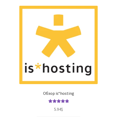
Обзор is*hosting
Оценка
5.00
5.94
$
из 5