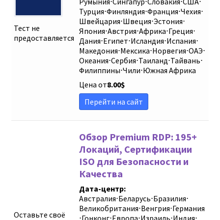
Румыния
⋅
Сингапур
⋅
Словакия
⋅
США
⋅
Турция
⋅
Финляндия
⋅
Франция
⋅
Чехия
⋅
Швейцария
⋅
Швеция
⋅
Эстония
⋅
Тест не
Япония
⋅
Австрия
⋅
Африка
⋅
Греция
⋅
предоставляется
Дания
⋅
Египет
⋅
Исландия
⋅
Испания
⋅
Македония
⋅
Мексика
⋅
Норвегия
⋅
ОАЭ
⋅
Океания
⋅
Сербия
⋅
Таиланд
⋅
Тайвань
⋅
Филиппины
⋅
Чили
⋅
Южная Африка
Цена от
8.00
$
Перейти на сайт
Обзор Premium RDP: 195+
Локаций, Сертификации
ISO для Безопасности и
Качества
Дата-центр:
Австралия
⋅
Беларусь
⋅
Бразилия
⋅
Великобритания
⋅
Венгрия
⋅
Германия
Оставьте своё
⋅
Гонконг
⋅
Европа
⋅
Израиль
⋅
Индия
⋅