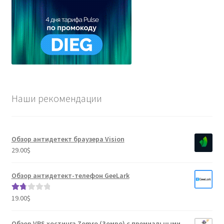
Наши рекомендации
Обзор антидетект браузера Vision
29.00
$
Обзор антидетект-телефон GeeLark
19.00
$
Оце
нка
1.80
Обзор VPS хостинга Zomro (Зомро) с премиальными