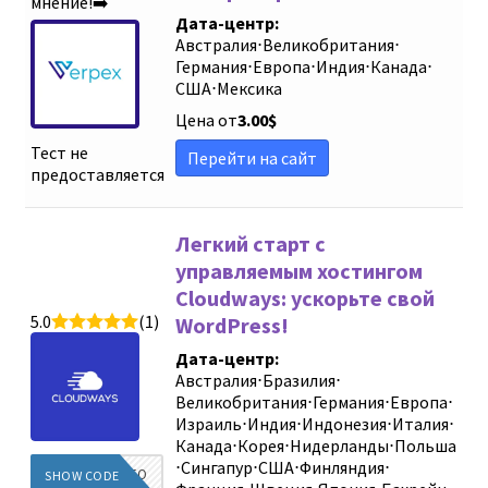
мнение!➡️
Дата-центр:
Австралия
⋅
Великобритания
⋅
Германия
⋅
Европа
⋅
Индия
⋅
Канада
⋅
США
⋅
Мексика
Цена от
3.00
$
Тест не
Перейти на сайт
предоставляется
Легкий старт с
управляемым хостингом
Cloudways: ускорьте свой
5.0
(1)
WordPress!
Дата-центр:
Австралия
⋅
Бразилия
⋅
Великобритания
⋅
Германия
⋅
Европа
⋅
Израиль
⋅
Индия
⋅
Индонезия
⋅
Италия
⋅
Канада
⋅
Корея
⋅
Нидерланды
⋅
Польша
⋅
Сингапур
⋅
США
⋅
Финляндия
⋅
DIEGINFO
SHOW CODE