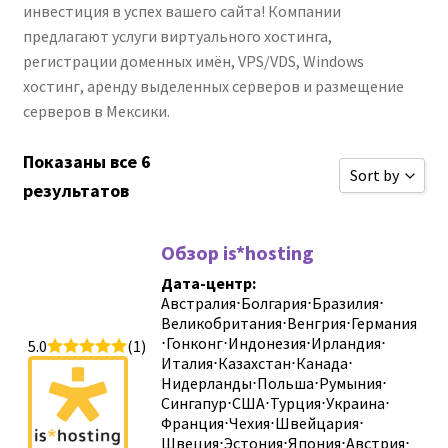
инвестиция в успех вашего сайта! Компании
предлагают услуги виртуального хостинга,
регистрации доменных имён, VPS/VDS, Windows
хостинг, аренду выделенных серверов и размещение
серверов в Мексики.
Показаны все 6
Sort by
результатов
Сортироват
Обзор is*hosting
Сортироват
Дата-центр:
Сортировать
Австралия
⋅
Болгария
⋅
Бразилия
⋅
Великобритания
⋅
Венгрия
⋅
Германия
Сортировать
⋅
Гонконг
⋅
Индонезия
⋅
Ирландия
⋅
5.0
(1)
Новые обзо
Италия
⋅
Казахстан
⋅
Канада
⋅
Нидерланды
⋅
Польша
⋅
Румыния
⋅
Сортировать
Сингапур
⋅
США
⋅
Турция
⋅
Украина
⋅
Франция
⋅
Чехия
⋅
Швейцария
⋅
Сортировать
Швеция
⋅
Эстония
⋅
Япония
⋅
Австрия
⋅