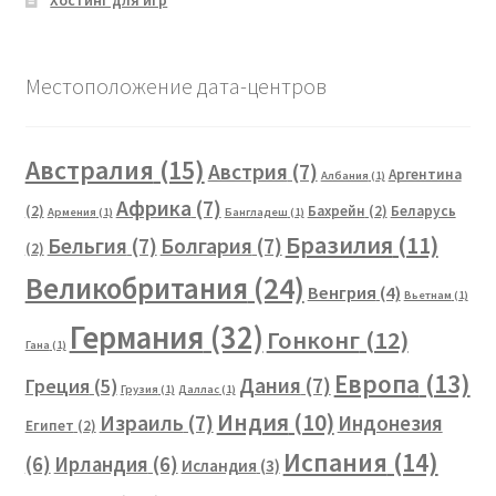
Хостинг для игр
Местоположение дата-центров
Австралия
(15)
Австрия
(7)
Аргентина
Албания
(1)
Африка
(7)
(2)
Бахрейн
(2)
Беларусь
Армения
(1)
Бангладеш
(1)
Бразилия
(11)
Бельгия
(7)
Болгария
(7)
(2)
Великобритания
(24)
Венгрия
(4)
Вьетнам
(1)
Германия
(32)
Гонконг
(12)
Гана
(1)
Европа
(13)
Дания
(7)
Греция
(5)
Грузия
(1)
Даллас
(1)
Индия
(10)
Израиль
(7)
Индонезия
Египет
(2)
Испания
(14)
(6)
Ирландия
(6)
Исландия
(3)