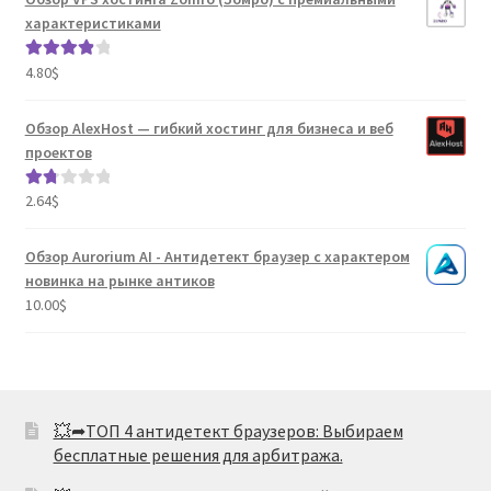
из 5
характеристиками
4.80
$
Оценка
4.04
из 5
Обзор AlexHost — гибкий хостинг для бизнеса и веб
проектов
2.64
$
Оце
нка
1.80
Обзор Aurorium AI - Антидетект браузер с характером
из 5
новинка на рынке антиков
10.00
$
💥➦ТОП 4 антидетект браузеров: Выбираем
бесплатные решения для арбитража.