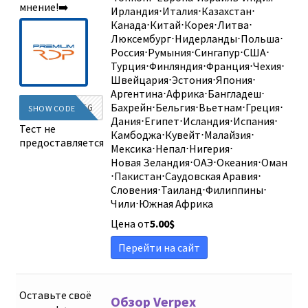
мнение!➡️
Ирландия
⋅
Италия
⋅
Казахстан
⋅
Канада
⋅
Китай
⋅
Корея
⋅
Литва
⋅
Люксембург
⋅
Нидерланды
⋅
Польша
⋅
Россия
⋅
Румыния
⋅
Сингапур
⋅
США
⋅
Турция
⋅
Финляндия
⋅
Франция
⋅
Чехия
⋅
Швейцария
⋅
Эстония
⋅
Япония
⋅
Аргентина
⋅
Африка
⋅
Бангладеш
⋅
Бахрейн
⋅
Бельгия
⋅
Вьетнам
⋅
Греция
⋅
DIEG
SHOW CODE
Дания
⋅
Египет
⋅
Исландия
⋅
Испания
⋅
Тест не
Камбоджа
⋅
Кувейт
⋅
Малайзия
⋅
предоставляется
Мексика
⋅
Непал
⋅
Нигерия
⋅
Новая Зеландия
⋅
ОАЭ
⋅
Океания
⋅
Оман
⋅
Пакистан
⋅
Саудовская Аравия
⋅
Словения
⋅
Таиланд
⋅
Филиппины
⋅
Чили
⋅
Южная Африка
Цена от
5.00
$
Перейти на сайт
Оставьте своё
Обзор Verpex