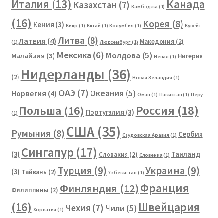
Канада
Италия
(13)
Казахстан
(7)
Камбоджа
(1)
(16)
Корея
(8)
Кения
(3)
Кипр
(1)
Китай
(1)
Колумбия
(1)
Кувейт
Литва
(8)
Латвия
(4)
Македония
(2)
(1)
Люксембург
(1)
Мексика
(6)
Молдова
(5)
Малайзия
(3)
Нигерия
Непал
(1)
Нидерланды
(36)
(2)
Новая Зеландия
(1)
ОАЭ
(7)
Океания
(5)
Норвегия
(4)
Оман
(1)
Пакистан
(1)
Перу
Россия
(18)
Польша
(16)
Португалия
(3)
(1)
США
(35)
Румыния
(8)
Сербия
Саудовская Аравия
(1)
Сингапур
(17)
(3)
Таиланд
Словакия
(2)
Словения
(1)
Турция
(9)
Украина
(9)
(3)
Тайвань
(2)
Узбекистан
(1)
Франция
Финляндия
(12)
Филиппины
(2)
(16)
Швейцария
Чехия
(7)
Чили
(5)
Хорватия
(1)