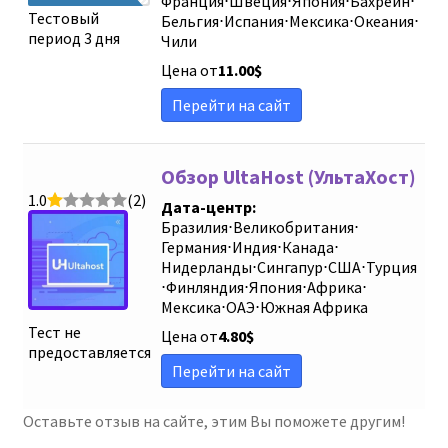
Франция
⋅
Швеция
⋅
Япония
⋅
Бахрейн
⋅
Тестовый
Бельгия
⋅
Испания
⋅
Мексика
⋅
Океания
⋅
период 3 дня
Чили
Цена от
11.00
$
Перейти на сайт
Обзор UltaHost (УльтаХост)
1.0
(2)
Дата-центр:
Бразилия
⋅
Великобритания
⋅
Германия
⋅
Индия
⋅
Канада
⋅
Нидерланды
⋅
Сингапур
⋅
США
⋅
Турция
⋅
Финляндия
⋅
Япония
⋅
Африка
⋅
Мексика
⋅
ОАЭ
⋅
Южная Африка
Тест не
Цена от
4.80
$
предоставляется
Перейти на сайт
Оставьте отзыв на сайте, этим Вы поможете другим!