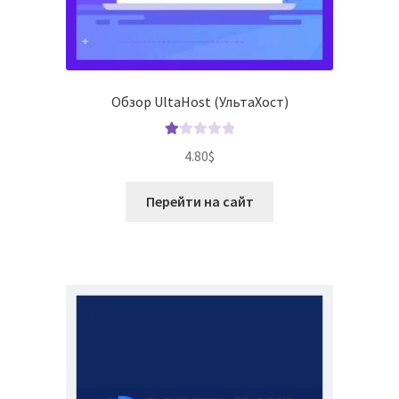
Обзор UltaHost (УльтаХост)
О
4.80
$
це
нк
Перейти на сайт
а
1.
00
из
5