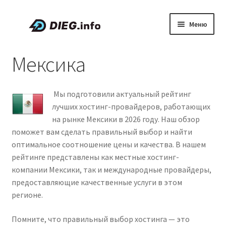
Перейти
Перейти
Меню
к
к
навигации
содержимому
Статьи
Мексика
Скидки и промокоды
Мы подготовили актуальный рейтинг
О проекте DIEG
лучших хостинг-провайдеров, работающих
на рынке Мексики в 2026 году. Наш обзор
Развер
Русский
поможет вам сделать правильный выбор и найти
вложен
оптимальное соотношение цены и качества. В нашем
меню
рейтинге представлены как местные хостинг-
компании Мексики, так и международные провайдеры,
предоставляющие качественные услуги в этом
регионе.
Помните, что правильный выбор хостинга — это