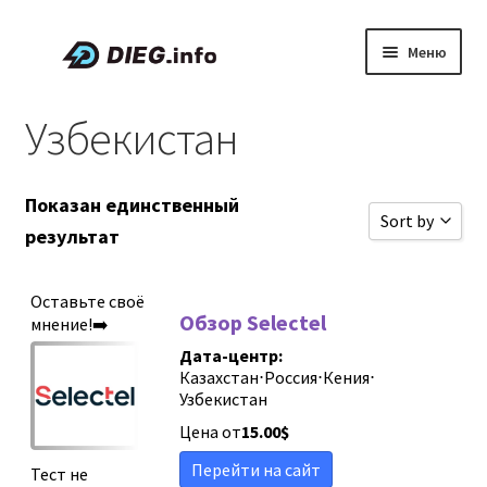
Перейти
Перейти
Меню
к
к
навигации
содержимому
Статьи
Узбекистан
Скидки и промокоды
Показан единственный
Sort by
О проекте DIEG
результат
Сортироват
Развер
Русский
Оставьте своё
вложен
Сортироват
Обзор Selectel
мнение!➡️
меню
Сортировать
Дата-центр:
Казахстан
⋅
Россия
⋅
Кения
⋅
Сортировать
Узбекистан
Новые обзо
Цена от
15.00
$
Сортировать
Перейти на сайт
Тест не