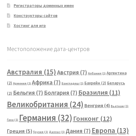
Регистраторы доменных имен
Конструкторы сайтов
Хостинг для игр
Местоположение дата-центров
Австралия
(15)
Австрия
(7)
Аргентина
Албания
(1)
Африка
(7)
(2)
Бахрейн
(2)
Беларусь
Армения
(1)
Бангладеш
(1)
Бразилия
(11)
Бельгия
(7)
Болгария
(7)
(2)
Великобритания
(24)
Венгрия
(4)
Вьетнам
(1)
Германия
(32)
Гонконг
(12)
Гана
(1)
Европа
(13)
Дания
(7)
Греция
(5)
Грузия
(1)
Даллас
(1)