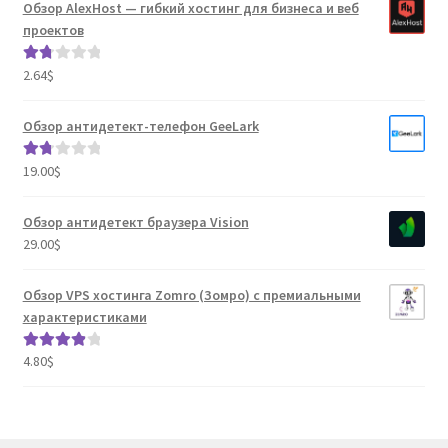
Обзор AlexHost — гибкий хостинг для бизнеса и веб
проектов
2.64
$
Оце
нка
1.80
Обзор антидетект-телефон GeeLark
из 5
19.00
$
Оце
нка
1.80
Обзор антидетект браузера Vision
из 5
29.00
$
Обзор VPS хостинга Zomro (Зомро) с премиальными
характеристиками
4.80
$
Оценка
4.04
из 5