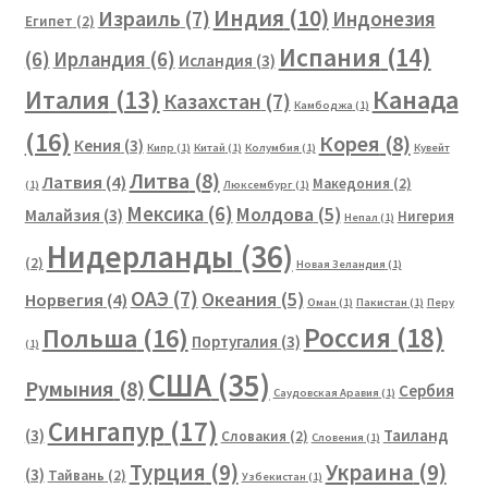
Индия
(10)
Израиль
(7)
Индонезия
Египет
(2)
Испания
(14)
(6)
Ирландия
(6)
Исландия
(3)
Канада
Италия
(13)
Казахстан
(7)
Камбоджа
(1)
(16)
Корея
(8)
Кения
(3)
Кипр
(1)
Китай
(1)
Колумбия
(1)
Кувейт
Литва
(8)
Латвия
(4)
Македония
(2)
(1)
Люксембург
(1)
Мексика
(6)
Молдова
(5)
Малайзия
(3)
Нигерия
Непал
(1)
Нидерланды
(36)
(2)
Новая Зеландия
(1)
ОАЭ
(7)
Океания
(5)
Норвегия
(4)
Оман
(1)
Пакистан
(1)
Перу
Россия
(18)
Польша
(16)
Португалия
(3)
(1)
США
(35)
Румыния
(8)
Сербия
Саудовская Аравия
(1)
Сингапур
(17)
(3)
Таиланд
Словакия
(2)
Словения
(1)
Турция
(9)
Украина
(9)
(3)
Тайвань
(2)
Узбекистан
(1)