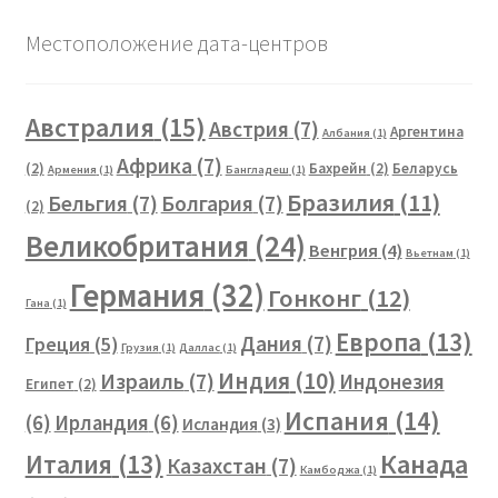
Местоположение дата-центров
Австралия
(15)
Австрия
(7)
Аргентина
Албания
(1)
Африка
(7)
(2)
Бахрейн
(2)
Беларусь
Армения
(1)
Бангладеш
(1)
Бразилия
(11)
Бельгия
(7)
Болгария
(7)
(2)
Великобритания
(24)
Венгрия
(4)
Вьетнам
(1)
Германия
(32)
Гонконг
(12)
Гана
(1)
Европа
(13)
Дания
(7)
Греция
(5)
Грузия
(1)
Даллас
(1)
Индия
(10)
Израиль
(7)
Индонезия
Египет
(2)
Испания
(14)
(6)
Ирландия
(6)
Исландия
(3)
Канада
Италия
(13)
Казахстан
(7)
Камбоджа
(1)