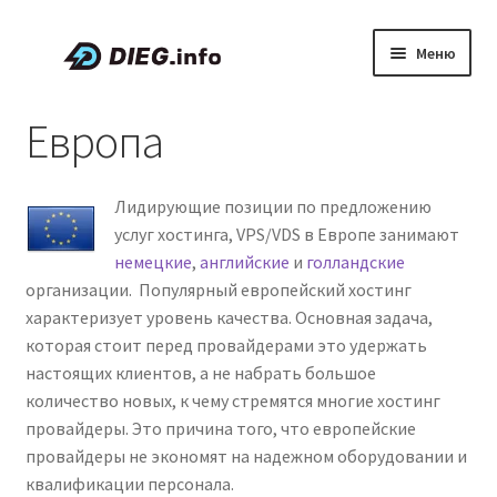
Перейти
Перейти
Меню
к
к
навигации
содержимому
Статьи
Европа
Скидки и промокоды
Лидирующие позиции по предложению
О проекте DIEG
услуг хостинга, VPS/VDS в Европе занимают
немецкие
,
английские
и
голландские
Развер
Русский
организации. Популярный европейский хостинг
вложен
характеризует уровень качества. Основная задача,
меню
которая стоит перед провайдерами это удержать
настоящих клиентов, а не набрать большое
количество новых, к чему стремятся многие хостинг
провайдеры. Это причина того, что европейские
провайдеры не экономят на надежном оборудовании и
квалификации персонала.