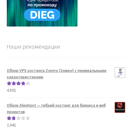
Наши рекомендации
Обзор VPS хостинга Zomro (Зомро) с премиальными
характеристиками
4.80
$
Оценка
4.04
из 5
Обзор AlexHost — гибкий хостинг для бизнеса и веб
проектов
2.64
$
Оце
нка