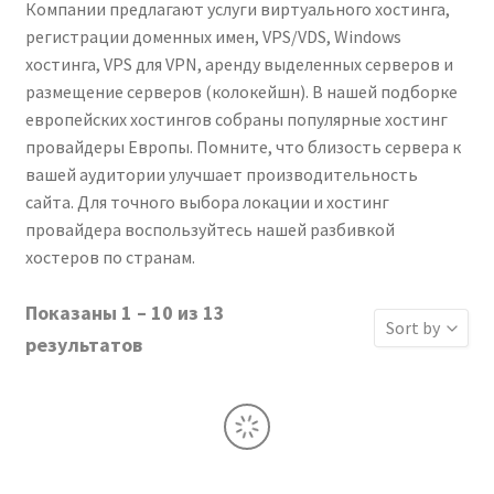
Компании предлагают услуги виртуального хостинга,
регистрации доменных имен, VPS/VDS, Windows
хостинга, VPS для VPN, аренду выделенных серверов и
размещение серверов (колокейшн). В нашей подборке
европейских хостингов собраны популярные хостинг
провайдеры Европы. Помните, что близость сервера к
вашей аудитории улучшает производительность
сайта. Для точного выбора локации и хостинг
провайдера воспользуйтесь нашей разбивкой
хостеров по странам.
Показаны 1 – 10 из 13
Sort by
результатов
Сортироват
Сортироват
Сортировать