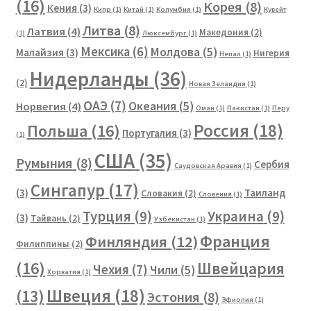
(16)
Корея
(8)
Кения
(3)
Кипр
(1)
Китай
(1)
Колумбия
(1)
Кувейт
Литва
(8)
Латвия
(4)
Македония
(2)
(1)
Люксембург
(1)
Мексика
(6)
Молдова
(5)
Малайзия
(3)
Нигерия
Непал
(1)
Нидерланды
(36)
(2)
Новая Зеландия
(1)
ОАЭ
(7)
Океания
(5)
Норвегия
(4)
Оман
(1)
Пакистан
(1)
Перу
Россия
(18)
Польша
(16)
Португалия
(3)
(1)
США
(35)
Румыния
(8)
Сербия
Саудовская Аравия
(1)
Сингапур
(17)
(3)
Таиланд
Словакия
(2)
Словения
(1)
Турция
(9)
Украина
(9)
(3)
Тайвань
(2)
Узбекистан
(1)
Франция
Финляндия
(12)
Филиппины
(2)
(16)
Швейцария
Чехия
(7)
Чили
(5)
Хорватия
(1)
Швеция
(18)
(13)
Эстония
(8)
Эфиопия
(1)