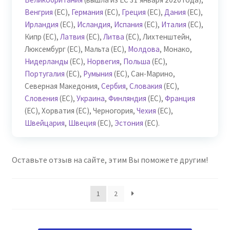
Венгрия
(ЕС),
Германия
(ЕС),
Греция
(ЕС),
Дания
(ЕС),
Ирландия
(ЕС),
Исландия
,
Испания
(ЕС),
Италия
(ЕС),
Кипр (ЕС),
Латвия
(ЕС),
Литва
(ЕС), Лихтенштейн,
Люксембург (ЕС), Мальта (ЕС),
Молдова
, Монако,
Нидерланды
(ЕС),
Норвегия
,
Польша
(ЕС),
Португалия
(ЕС),
Румыния
(ЕС), Сан-Марино,
Северная Македония,
Сербия
,
Словакия
(ЕС),
Словения
(ЕС),
Украина
,
Финляндия
(ЕС),
Франция
(ЕС), Хорватия (ЕС), Черногория,
Чехия
(ЕС),
Швейцария
,
Швеция
(ЕС),
Эстония
(ЕС).
Оставьте отзыв на сайте, этим Вы поможете другим!
1
2