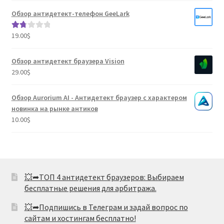
1.80
Обзор антидетект-телефон GeeLark
из 5
19.00
$
Оце
нка
1.80
Обзор антидетект браузера Vision
из 5
29.00
$
Обзор Aurorium AI - Антидетект браузер с характером
новинка на рынке антиков
10.00
$
💥➦ТОП 4 антидетект браузеров: Выбираем
бесплатные решения для арбитража.
💥➦Подпишись в Телеграм и задай вопрос по
сайтам и хостингам бесплатно!