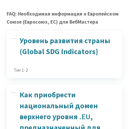
Сортировать
Новые обзо
FAQ: Необходимая информация о Европейском
Сортировать
Союзе (Евросоюз, ЕС) для ВебМастера
Сортировать
Уровень развития страны
Sort by
(Global SDG Indicators)
Tier 1-2
Как приобрести
национальный домен
верхнего уровня
.EU
,
предназначенный для