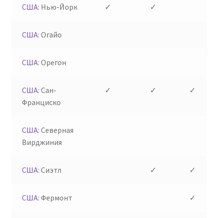
США
: Нью-Йорк
✓
✓
США
: Огайо
США
: Орегон
США
: Сан-
✓
✓
✓
Франциско
США
: Северная
Вирджиния
США
: Сиэтл
✓
✓
США
: Фермонт
✓