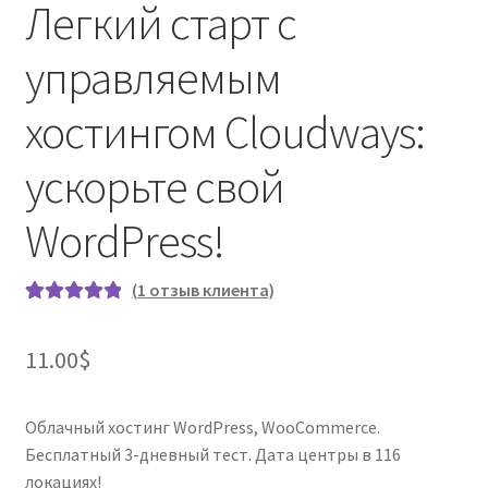
Легкий старт с
управляемым
хостингом Cloudways:
ускорьте свой
WordPress!
(
1
отзыв клиента)
Рейтинг
1
5.00
из 5 на
11.00
$
основе
опроса
пользовател
Облачный хостинг WordPress, WooCommerce.
я
Бесплатный 3-дневный тест. Дата центры в 116
локациях!