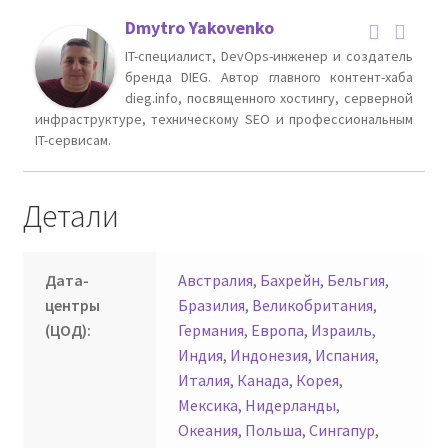
Dmytro Yakovenko
IT-специалист, DevOps-инженер и создатель
бренда DIEG. Автор главного контент-хаба
dieg.info, посвященного хостингу, серверной
инфраструктуре, техническому SEO и профессиональным
IT-сервисам.
Детали
Дата-
Австралия
,
Бахрейн
,
Бельгия
,
центры
Бразилия
,
Великобритания
,
(ЦОД):
Германия
,
Европа
,
Израиль
,
Индия
,
Индонезия
,
Испания
,
Италия
,
Канада
,
Корея
,
Мексика
,
Нидерланды
,
Океания
,
Польша
,
Сингапур
,