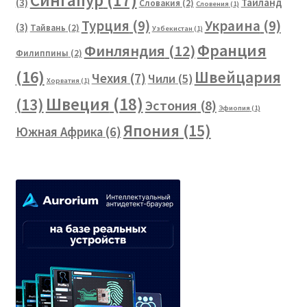
Сингапур
(17)
(3)
Таиланд
Словакия
(2)
Словения
(1)
Турция
(9)
Украина
(9)
(3)
Тайвань
(2)
Узбекистан
(1)
Франция
Финляндия
(12)
Филиппины
(2)
(16)
Швейцария
Чехия
(7)
Чили
(5)
Хорватия
(1)
Швеция
(18)
(13)
Эстония
(8)
Эфиопия
(1)
Япония
(15)
Южная Африка
(6)