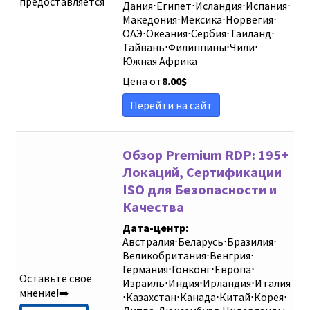
предоставляется
Дания
⋅
Египет
⋅
Исландия
⋅
Испания
⋅
Македония
⋅
Мексика
⋅
Норвегия
⋅
ОАЭ
⋅
Океания
⋅
Сербия
⋅
Таиланд
⋅
Тайвань
⋅
Филиппины
⋅
Чили
⋅
Южная Африка
Цена от
8.00
$
Перейти на сайт
Обзор Premium RDP: 195+
Локаций, Сертификации
ISO для Безопасности и
Качества
Дата-центр:
Австралия
⋅
Беларусь
⋅
Бразилия
⋅
Великобритания
⋅
Венгрия
⋅
Германия
⋅
Гонконг
⋅
Европа
⋅
Оставьте своё
Израиль
⋅
Индия
⋅
Ирландия
⋅
Италия
мнение!➡️
⋅
Казахстан
⋅
Канада
⋅
Китай
⋅
Корея
⋅