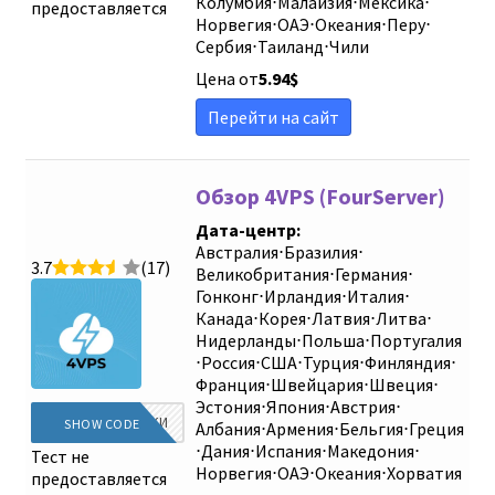
Колумбия
⋅
Малайзия
⋅
Мексика
⋅
предоставляется
Норвегия
⋅
ОАЭ
⋅
Океания
⋅
Перу
⋅
Сербия
⋅
Таиланд
⋅
Чили
Цена от
5.94
$
Перейти на сайт
Обзор 4VPS (FourServer)
Дата-центр:
Австралия
⋅
Бразилия
⋅
3.7
(17)
Великобритания
⋅
Германия
⋅
Гонконг
⋅
Ирландия
⋅
Италия
⋅
Канада
⋅
Корея
⋅
Латвия
⋅
Литва
⋅
Нидерланды
⋅
Польша
⋅
Португалия
⋅
Россия
⋅
США
⋅
Турция
⋅
Финляндия
⋅
Франция
⋅
Швейцария
⋅
Швеция
⋅
Эстония
⋅
Япония
⋅
Австрия
⋅
АВТОМАТИЧЕСКИ
SHOW CODE
Албания
⋅
Армения
⋅
Бельгия
⋅
Греция
⋅
Дания
⋅
Испания
⋅
Македония
⋅
Тест не
Норвегия
⋅
ОАЭ
⋅
Океания
⋅
Хорватия
предоставляется