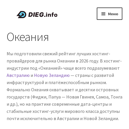
Перейти
Перейти
Меню
к
к
навигации
содержимому
Статьи
Океания
Скидки и промокоды
Мы подготовили свежий рейтинг лучших хостинг-
О проекте DIEG
провайдеров для рынка Океании в 2026 году. В хостинг-
индустрии под «Океанией» чаще всего подразумевают
Развер
Русский
Австралию
и
Новую Зеландию
— страны с развитой
вложен
инфраструктурой и платёжеспособным рынком.
меню
Формально Океания охватывает и десятки островных
государств (Фиджи, Папуа — Новая Гвинея, Самоа, Тонга
и др.), но на практике современные дата-центры и
стабильные хостинг-услуги мирового класса доступны
почти исключительно в Австралии и Новой Зеландии.