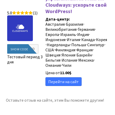
Cloudways: ускорьте свой
WordPress!
5.0
(1)
Дата-центр:
Австралия
⋅
Бразилия
⋅
Великобритания
⋅
Германия
⋅
Европа
⋅
Израиль
⋅
Индия
⋅
Индонезия
⋅
Италия
⋅
Канада
⋅
Корея
⋅
Нидерланды
⋅
Польша
⋅
Сингапур
⋅
DIEGINFO
SHOW CODE
США
⋅
Финляндия
⋅
Франция
⋅
Швеция
⋅
Япония
⋅
Бахрейн
⋅
Тестовый период 3
Бельгия
⋅
Испания
⋅
Мексика
⋅
дня
Океания
⋅
Чили
Цена от
11.00
$
Перейти на сайт
Оставьте отзыв на сайте, этим Вы поможете другим!