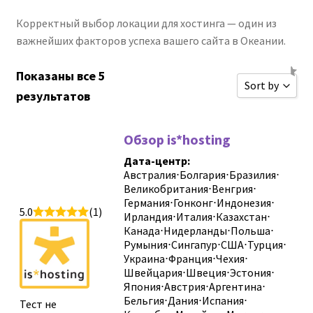
Корректный выбор локации для хостинга — один из
важнейших факторов успеха вашего сайта в Океании.
Показаны все 5
Sort by
результатов
Сортироват
Обзор is*hosting
Сортироват
Дата-центр:
Сортировать
Австралия
⋅
Болгария
⋅
Бразилия
⋅
Великобритания
⋅
Венгрия
⋅
Сортировать
Германия
⋅
Гонконг
⋅
Индонезия
⋅
5.0
(1)
Новые обзо
Ирландия
⋅
Италия
⋅
Казахстан
⋅
Канада
⋅
Нидерланды
⋅
Польша
⋅
Сортировать
Румыния
⋅
Сингапур
⋅
США
⋅
Турция
⋅
Украина
⋅
Франция
⋅
Чехия
⋅
Сортировать
Швейцария
⋅
Швеция
⋅
Эстония
⋅
Япония
⋅
Австрия
⋅
Аргентина
⋅
Sort by
Бельгия
⋅
Дания
⋅
Испания
⋅
Тест не