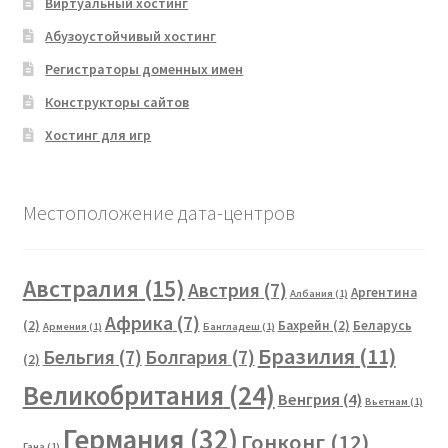
Виртуальный хостинг
Абузоустойчивый хостинг
Регистраторы доменных имен
Конструкторы сайтов
Хостинг для игр
Местоположение дата-центров
Австралия
(15)
Австрия
(7)
Аргентина
Албания
(1)
Африка
(7)
(2)
Бахрейн
(2)
Беларусь
Армения
(1)
Бангладеш
(1)
Бразилия
(11)
Бельгия
(7)
Болгария
(7)
(2)
Великобритания
(24)
Венгрия
(4)
Вьетнам
(1)
Германия
(32)
Гонконг
(12)
Гана
(1)