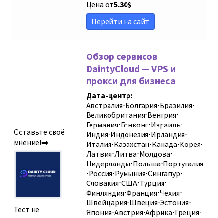
Цена от
5.30
$
Перейти на сайт
Обзор сервисов
DaintyCloud — VPS и
прокси для бизнеса
Дата-центр:
Австралия
⋅
Болгария
⋅
Бразилия
⋅
Великобритания
⋅
Венгрия
⋅
Германия
⋅
Гонконг
⋅
Израиль
⋅
Оставьте своё
Индия
⋅
Индонезия
⋅
Ирландия
⋅
мнение!➡️
Италия
⋅
Казахстан
⋅
Канада
⋅
Корея
⋅
Латвия
⋅
Литва
⋅
Молдова
⋅
Нидерланды
⋅
Польша
⋅
Португалия
⋅
Россия
⋅
Румыния
⋅
Сингапур
⋅
Словакия
⋅
США
⋅
Турция
⋅
Финляндия
⋅
Франция
⋅
Чехия
⋅
Швейцария
⋅
Швеция
⋅
Эстония
⋅
Тест не
Япония
⋅
Австрия
⋅
Африка
⋅
Греция
⋅