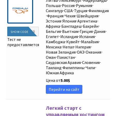
Литва
⋅
Люксембург
⋅
Нидерланды
⋅
Польша
⋅
Россия
⋅
Румыния
⋅
Сингапур
⋅
США
⋅
Турция
⋅
Финляндия
⋅
Франция
⋅
Чехия
⋅
Швейцария
⋅
Эстония
⋅
Япония
⋅
Аргентина
⋅
Африка
⋅
Бангладеш
⋅
Бахрейн
⋅
Бельгия
⋅
Вьетнам
⋅
Греция
⋅
Дания
⋅
DIEG
SHOW CODE
Египет
⋅
Исландия
⋅
Испания
⋅
Тест не
Камбоджа
⋅
Кувейт
⋅
Малайзия
⋅
предоставляется
Мексика
⋅
Непал
⋅
Нигерия
⋅
Новая Зеландия
⋅
ОАЭ
⋅
Океания
⋅
Оман
⋅
Пакистан
⋅
Саудовская Аравия
⋅
Словения
⋅
Таиланд
⋅
Филиппины
⋅
Чили
⋅
Южная Африка
Цена от
5.00
$
Перейти на сайт
Легкий старт с
управляемым хостингом