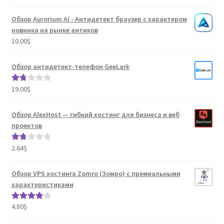
Обзор Aurorium AI - Антидетект браузер с характером
новинка на рынке антиков
10.00
$
Обзор антидетект-телефон GeeLark
19.00
$
Оце
нка
1.80
Обзор AlexHost — гибкий хостинг для бизнеса и веб
из 5
проектов
2.64
$
Оце
нка
1.80
Обзор VPS хостинга Zomro (Зомро) с премиальными
из 5
характеристиками
4.80
$
Оценка
4.04
из 5