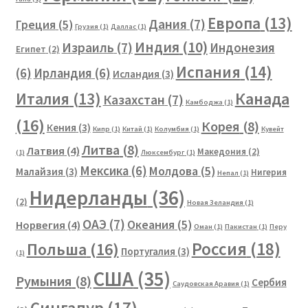
Европа
(13)
Дания
(7)
Греция
(5)
Грузия
(1)
Даллас
(1)
Индия
(10)
Израиль
(7)
Индонезия
Египет
(2)
Испания
(14)
(6)
Ирландия
(6)
Исландия
(3)
Канада
Италия
(13)
Казахстан
(7)
Камбоджа
(1)
(16)
Корея
(8)
Кения
(3)
Кипр
(1)
Китай
(1)
Колумбия
(1)
Кувейт
Литва
(8)
Латвия
(4)
Македония
(2)
(1)
Люксембург
(1)
Мексика
(6)
Молдова
(5)
Малайзия
(3)
Нигерия
Непал
(1)
Нидерланды
(36)
(2)
Новая Зеландия
(1)
ОАЭ
(7)
Океания
(5)
Норвегия
(4)
Оман
(1)
Пакистан
(1)
Перу
Россия
(18)
Польша
(16)
Португалия
(3)
(1)
США
(35)
Румыния
(8)
Сербия
Саудовская Аравия
(1)