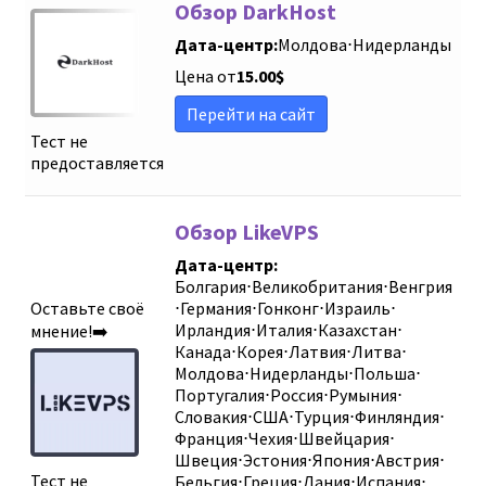
Обзор DarkHost
Дата-центр:
Молдова
⋅
Нидерланды
Цена от
15.00
$
Перейти на сайт
Тест не
предоставляется
Обзор LikeVPS
Дата-центр:
Болгария
⋅
Великобритания
⋅
Венгрия
Оставьте своё
⋅
Германия
⋅
Гонконг
⋅
Израиль
⋅
Ирландия
⋅
Италия
⋅
Казахстан
⋅
мнение!➡️
Канада
⋅
Корея
⋅
Латвия
⋅
Литва
⋅
Молдова
⋅
Нидерланды
⋅
Польша
⋅
Португалия
⋅
Россия
⋅
Румыния
⋅
Словакия
⋅
США
⋅
Турция
⋅
Финляндия
⋅
Франция
⋅
Чехия
⋅
Швейцария
⋅
Швеция
⋅
Эстония
⋅
Япония
⋅
Австрия
⋅
Тест не
Бельгия
⋅
Греция
⋅
Дания
⋅
Испания
⋅