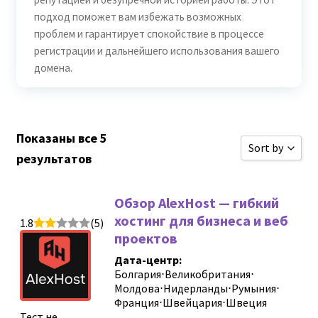
подход поможет вам избежать возможных
проблем и гарантирует спокойствие в процессе
регистрации и дальнейшего использования вашего
домена.
Показаны все 5
Sort by
результатов
Сортироват
Обзор AlexHost — гибкий
Сортироват
хостинг для бизнеса и веб
1.8
(5)
Сортировать
проектов
Сортировать
Дата-центр:
Болгария
⋅
Великобритания
⋅
Новые обзо
Молдова
⋅
Нидерланды
⋅
Румыния
⋅
Франция
⋅
Швейцария
⋅
Швеция
Сортировать
Тест не