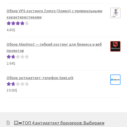
Обзор VPS хостинга Zomro (Зомро) с премиальными
характеристиками
4.80
$
Оценка
4.04
из 5
Обзор AlexHost — гибкий хостинг для бизнеса и веб
проектов
2.64
$
Оце
нка
1.80
Обзор антидетект-телефон GeeLark
из 5
19.00
$
Оце
нка
1.80
из 5
💥➦ТОП 4 антидетект браузеров: Выбираем