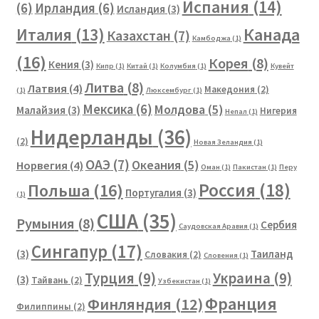
Испания
(14)
(6)
Ирландия
(6)
Исландия
(3)
Канада
Италия
(13)
Казахстан
(7)
Камбоджа
(1)
(16)
Корея
(8)
Кения
(3)
Кипр
(1)
Китай
(1)
Колумбия
(1)
Кувейт
Литва
(8)
Латвия
(4)
Македония
(2)
(1)
Люксембург
(1)
Мексика
(6)
Молдова
(5)
Малайзия
(3)
Нигерия
Непал
(1)
Нидерланды
(36)
(2)
Новая Зеландия
(1)
ОАЭ
(7)
Океания
(5)
Норвегия
(4)
Оман
(1)
Пакистан
(1)
Перу
Россия
(18)
Польша
(16)
Португалия
(3)
(1)
США
(35)
Румыния
(8)
Сербия
Саудовская Аравия
(1)
Сингапур
(17)
(3)
Таиланд
Словакия
(2)
Словения
(1)
Турция
(9)
Украина
(9)
(3)
Тайвань
(2)
Узбекистан
(1)
Франция
Финляндия
(12)
Филиппины
(2)