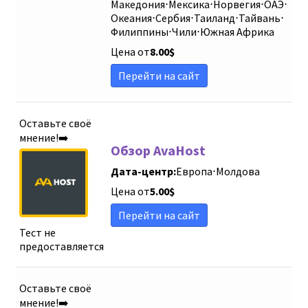
Македония
⋅
Мексика
⋅
Норвегия
⋅
ОАЭ
⋅
Океания
⋅
Сербия
⋅
Таиланд
⋅
Тайвань
⋅
Филиппины
⋅
Чили
⋅
Южная Африка
Цена от
8.00
$
Перейти на сайт
Оставьте своё
мнение!➡️
Обзор AvaHost
Дата-центр:
Европа
⋅
Молдова
Цена от
5.00
$
Перейти на сайт
Тест не
предоставляется
Оставьте своё
мнение!➡️