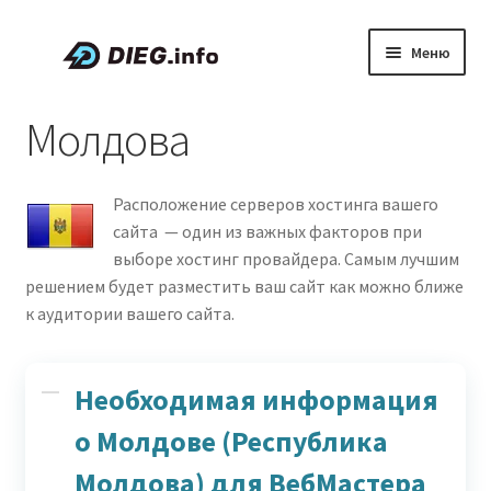
Перейти
Перейти
Меню
к
к
навигации
содержимому
Статьи
Молдова
Скидки и промокоды
Расположение серверов хостинга вашего
О проекте DIEG
сайта — один из важных факторов при
выборе хостинг провайдера. Самым лучшим
Развер
Русский
решением будет разместить ваш сайт как можно ближе
вложен
к аудитории вашего сайта.
меню
Необходимая информация
о Молдове (Республика
Молдова) для ВебМастера