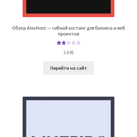
Обзор AlexHost — гибкий хостинг для бизнеса и веб
проектов
Оце
2.64
$
нка
1.80
Перейти на сайт
из 5