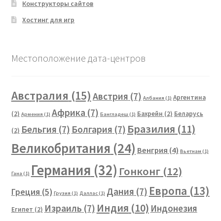
Конструкторы сайтов
Хостинг для игр
Местоположение дата-центров
Австралия
(15)
Австрия
(7)
Аргентина
Албания
(1)
Африка
(7)
(2)
Бахрейн
(2)
Беларусь
Армения
(1)
Бангладеш
(1)
Бразилия
(11)
Бельгия
(7)
Болгария
(7)
(2)
Великобритания
(24)
Венгрия
(4)
Вьетнам
(1)
Германия
(32)
Гонконг
(12)
Гана
(1)
Европа
(13)
Дания
(7)
Греция
(5)
Грузия
(1)
Даллас
(1)
Индия
(10)
Израиль
(7)
Индонезия
Египет
(2)