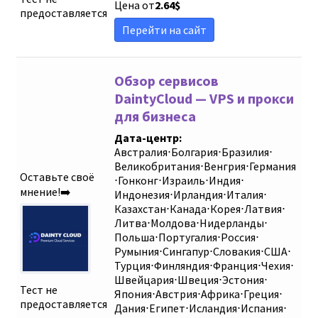
Цена от
2.64
$
Сортировать
предоставляется
Перейти на сайт
Sort by
Обзор сервисов
DaintyCloud — VPS и прокси
для бизнеса
Дата-центр:
Австралия
⋅
Болгария
⋅
Бразилия
⋅
Великобритания
⋅
Венгрия
⋅
Германия
Оставьте своё
⋅
Гонконг
⋅
Израиль
⋅
Индия
⋅
мнение!➡️
Индонезия
⋅
Ирландия
⋅
Италия
⋅
Казахстан
⋅
Канада
⋅
Корея
⋅
Латвия
⋅
Литва
⋅
Молдова
⋅
Нидерланды
⋅
Польша
⋅
Португалия
⋅
Россия
⋅
Румыния
⋅
Сингапур
⋅
Словакия
⋅
США
⋅
Турция
⋅
Финляндия
⋅
Франция
⋅
Чехия
⋅
Швейцария
⋅
Швеция
⋅
Эстония
⋅
Тест не
Япония
⋅
Австрия
⋅
Африка
⋅
Греция
⋅
предоставляется
Дания
⋅
Египет
⋅
Исландия
⋅
Испания
⋅