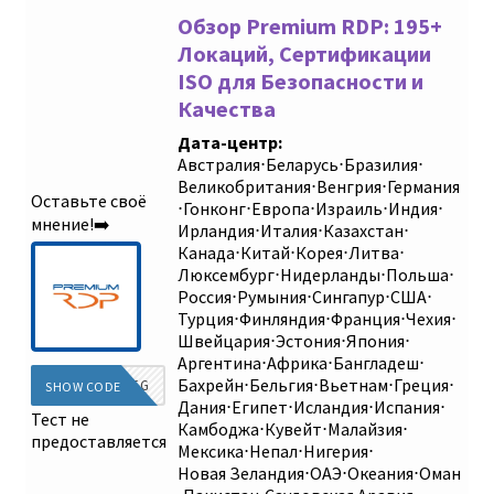
Обзор Premium RDP: 195+
Локаций, Сертификации
ISO для Безопасности и
Качества
Дата-центр:
Австралия
⋅
Беларусь
⋅
Бразилия
⋅
Великобритания
⋅
Венгрия
⋅
Германия
Оставьте своё
⋅
Гонконг
⋅
Европа
⋅
Израиль
⋅
Индия
⋅
мнение!➡️
Ирландия
⋅
Италия
⋅
Казахстан
⋅
Канада
⋅
Китай
⋅
Корея
⋅
Литва
⋅
Люксембург
⋅
Нидерланды
⋅
Польша
⋅
Россия
⋅
Румыния
⋅
Сингапур
⋅
США
⋅
Турция
⋅
Финляндия
⋅
Франция
⋅
Чехия
⋅
Швейцария
⋅
Эстония
⋅
Япония
⋅
Аргентина
⋅
Африка
⋅
Бангладеш
⋅
Бахрейн
⋅
Бельгия
⋅
Вьетнам
⋅
Греция
⋅
DIEG
SHOW CODE
Дания
⋅
Египет
⋅
Исландия
⋅
Испания
⋅
Тест не
Камбоджа
⋅
Кувейт
⋅
Малайзия
⋅
предоставляется
Мексика
⋅
Непал
⋅
Нигерия
⋅
Новая Зеландия
⋅
ОАЭ
⋅
Океания
⋅
Оман