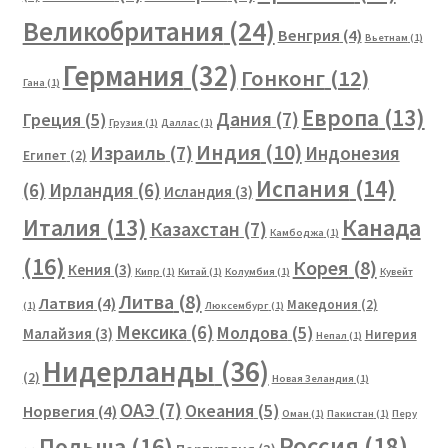
Великобритания
(24)
Венгрия
(4)
Вьетнам
(1)
Германия
(32)
Гонконг
(12)
Гана
(1)
Европа
(13)
Дания
(7)
Греция
(5)
Грузия
(1)
Даллас
(1)
Индия
(10)
Израиль
(7)
Индонезия
Египет
(2)
Испания
(14)
(6)
Ирландия
(6)
Исландия
(3)
Канада
Италия
(13)
Казахстан
(7)
Камбоджа
(1)
(16)
Корея
(8)
Кения
(3)
Кипр
(1)
Китай
(1)
Колумбия
(1)
Кувейт
Литва
(8)
Латвия
(4)
Македония
(2)
(1)
Люксембург
(1)
Мексика
(6)
Молдова
(5)
Малайзия
(3)
Нигерия
Непал
(1)
Нидерланды
(36)
(2)
Новая Зеландия
(1)
ОАЭ
(7)
Океания
(5)
Норвегия
(4)
Оман
(1)
Пакистан
(1)
Перу
Россия
(18)
Польша
(16)