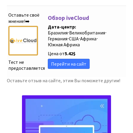
Оставьте своё
Обзор iveCloud
мнение!➡️
Дата-центр:
Бразилия
⋅
Великобритания
⋅
Германия
⋅
США
⋅
Африка
⋅
Южная Африка
Цена от
5.42
$
Тест не
Перейти на сайт
предоставляется
Оставьте отзыв на сайте, этим Вы поможете другим!