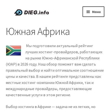
Перейти
Перейти
Меню
к
к
навигации
содержимому
Статьи
Южная Африка
Скидки и промокоды
Мы подготовили актуальный рейтинг
О проекте DIEG
лучших хостинг-провайдеров, работающих
на рынке Южно-Африканской Республики
Развер
Русский
(ЮАР) в 2026 году. Наш обзор поможет вам сделать
вложен
правильный выбор и найти оптимальное соотношение
меню
цены и качества. В нашем рейтинге представлены как
местные хостинг-компании Южной Африки, так и
международные провайдеры, предоставляющие
качественные услуги в этом регионе.
Выбор хостинга в Африке — задача не из легких, но