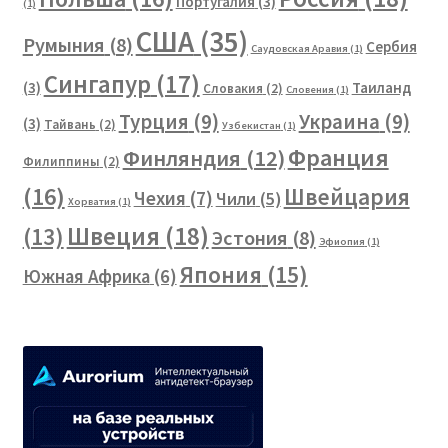
Португалия
(3)
(1)
США
(35)
Румыния
(8)
Сербия
Саудовская Аравия
(1)
Сингапур
(17)
(3)
Таиланд
Словакия
(2)
Словения
(1)
Турция
(9)
Украина
(9)
(3)
Тайвань
(2)
Узбекистан
(1)
Франция
Финляндия
(12)
Филиппины
(2)
(16)
Швейцария
Чехия
(7)
Чили
(5)
Хорватия
(1)
Швеция
(18)
(13)
Эстония
(8)
Эфиопия
(1)
Япония
(15)
Южная Африка
(6)