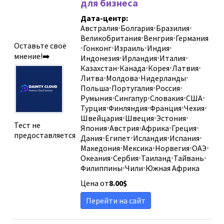
для бизнеса
Сортировать
Дата-центр:
Австралия
⋅
Болгария
⋅
Бразилия
⋅
Новые обзо
Великобритания
⋅
Венгрия
⋅
Германия
Оставьте своё
⋅
Гонконг
⋅
Израиль
⋅
Индия
⋅
Сортировать
мнение!➡️
Индонезия
⋅
Ирландия
⋅
Италия
⋅
Сортировать
Казахстан
⋅
Канада
⋅
Корея
⋅
Латвия
⋅
Литва
⋅
Молдова
⋅
Нидерланды
⋅
Sort by
Польша
⋅
Португалия
⋅
Россия
⋅
Румыния
⋅
Сингапур
⋅
Словакия
⋅
США
⋅
Турция
⋅
Финляндия
⋅
Франция
⋅
Чехия
⋅
Швейцария
⋅
Швеция
⋅
Эстония
⋅
Тест не
Япония
⋅
Австрия
⋅
Африка
⋅
Греция
⋅
предоставляется
Дания
⋅
Египет
⋅
Исландия
⋅
Испания
⋅
Македония
⋅
Мексика
⋅
Норвегия
⋅
ОАЭ
⋅
Океания
⋅
Сербия
⋅
Таиланд
⋅
Тайвань
⋅
Филиппины
⋅
Чили
⋅
Южная Африка
Цена от
8.00
$
Перейти на сайт