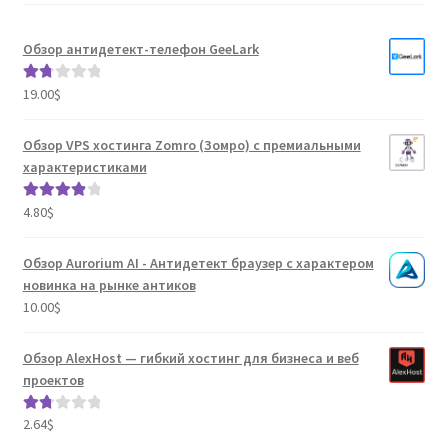
Обзор антидетект-телефон GeeLark
19.00
$
Оце
нка
1.80
Обзор VPS хостинга Zomro (Зомро) с премиальными
из 5
характеристиками
4.80
$
Оценка
4.04
из 5
Обзор Aurorium AI - Антидетект браузер с характером
новинка на рынке антиков
10.00
$
Обзор AlexHost — гибкий хостинг для бизнеса и веб
проектов
2.64
$
Оце
нка