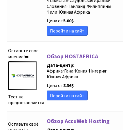
⋅
Пакистан
⋅
Саудовская Аравия
⋅
Словения
⋅
Таиланд
⋅
Филиппины
⋅
Чили
⋅
Южная Африка
Цена от
5.00
$
Перейти на сайт
Оставьте своё
Обзор HOSTAFRICA
мнение!➡️
Дата-центр:
Африка
⋅
Гана
⋅
Кения
⋅
Нигерия
⋅
Южная Африка
Цена от
8.36
$
Перейти на сайт
Тест не
предоставляется
Обзор AccuWeb Hosting
Оставьте своё
Дата-центр: