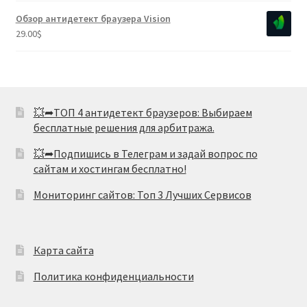
1.80
Обзор антидетект браузера Vision
из 5
29.00
$
💥➦ТОП 4 антидетект браузеров: Выбираем
бесплатные решения для арбитража.
💥➦Подпишись в Телеграм и задай вопрос по
сайтам и хостингам бесплатно!
Мониторинг сайтов: Топ 3 Лучших Сервисов
Карта сайта
Политика конфиденциальности