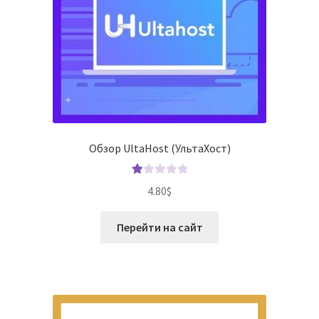
Обзор UltaHost (УльтаХост)
О
4.80
$
це
нк
Перейти на сайт
а
1.
00
из
5