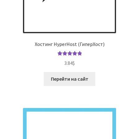
Хостинг HyperHost (ГиперХост)
Оценка
5.00
3.84
$
из 5
Перейти на сайт