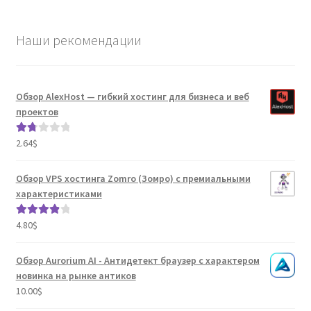
Наши рекомендации
Обзор AlexHost — гибкий хостинг для бизнеса и веб
проектов
2.64
$
Оце
нка
1.80
Обзор VPS хостинга Zomro (Зомро) с премиальными
из 5
характеристиками
4.80
$
Оценка
4.04
из 5
Обзор Aurorium AI - Антидетект браузер с характером
новинка на рынке антиков
10.00
$