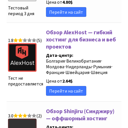
Цена от
4.80
$
Тестовый
Перейти на сайт
период 3 дня
Обзор AlexHost — гибкий
хостинг для бизнеса и веб
1.8
(5)
проектов
Дата-центр:
Болгария
⋅
Великобритания
⋅
Молдова
⋅
Нидерланды
⋅
Румыния
⋅
Франция
⋅
Швейцария
⋅
Швеция
Тест не
Цена от
2.64
$
предоставляется
Перейти на сайт
Обзор Shinjiru (Синджиру)
3.0
(2)
— оффшорный хостинг
Дата-центр: