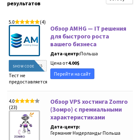
результатов
Сортироват
5.0
(4)
Сортироват
Обзор AMHG — IT решения
Сортировать
для быстрого роста
вашего бизнеса
Сортировать
Дата-центр:
Польша
Новые обзо
Цена от
4.00
$
DIEGINFO15
SHOW CODE
Сортировать
Перейти на сайт
Тест не
Сортировать
предоставляется
Sort by
Обзор VPS хостинга Zomro
4.0
(23)
(Зомро) с премиальными
характеристиками
Дата-центр:
Германия
⋅
Нидерланды
⋅
Польша