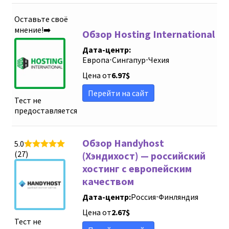
Оставьте своё
мнение!➡️
Обзор Hosting International
Дата-центр:
Европа
⋅
Сингапур
⋅
Чехия
Цена от
6.97
$
Перейти на сайт
Тест не
предоставляется
Обзор Handyhost
5.0
(27)
(Хэндихост) — российский
хостинг с европейским
качеством
Дата-центр:
Россия
⋅
Финляндия
Цена от
2.67
$
Тест не