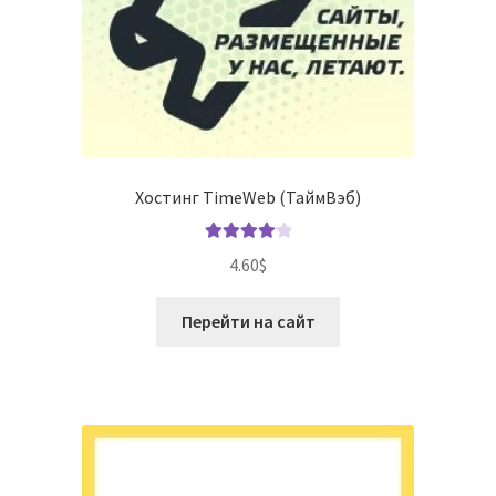
Хостинг TimeWeb (ТаймВэб)
Оценка
4.60
$
4.20
из 5
Перейти на сайт