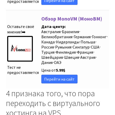
Перейти на сайт
предоставляется
Обзор MonoVM (МоноВМ)
Оставьте своё
Дата-центр:
Австралия
⋅
Бразилия
⋅
мнение!➡️
Великобритания
⋅
Германия
⋅
Гонконг
⋅
Канада
⋅
Нидерланды
⋅
Польша
⋅
Россия
⋅
Румыния
⋅
Сингапур
⋅
США
⋅
Турция
⋅
Финляндия
⋅
Франция
⋅
Швейцария
⋅
Швеция
⋅
Австрия
⋅
Дания
⋅
ОАЭ
Тест не
Цена от
5.99
$
предоставляется
Перейти на сайт
4 признака того, что пора
переходить с виртуального
хостинга на VPS