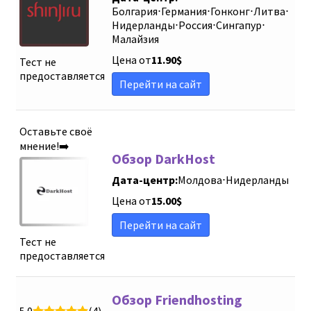
Болгария
⋅
Германия
⋅
Гонконг
⋅
Литва
⋅
Нидерланды
⋅
Россия
⋅
Сингапур
⋅
Малайзия
Цена от
11.90
$
Тест не
предоставляется
Перейти на сайт
Оставьте своё
мнение!➡️
Обзор DarkHost
Дата-центр:
Молдова
⋅
Нидерланды
Цена от
15.00
$
Перейти на сайт
Тест не
предоставляется
Обзор Friendhosting
5.0
(4)