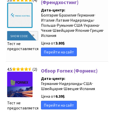
(Френдхостинг)
Дата-центр:
Болгария
⋅
Бразилия
⋅
Германия
⋅
Италия
⋅
Латвия
⋅
Нидерланды
⋅
Польша
⋅
Румыния
⋅
США
⋅
Украина
⋅
Чехия
⋅
Швейцария
⋅
Япония
⋅
Греция
⋅
Испания
WOW2TOP
SHOW CODE
Цена от
3.80
$
Тест не
предоставляется
Перейти на сайт
4.5
(2)
Обзор Fornex (Форнекс)
Дата-центр:
Германия
⋅
Нидерланды
⋅
США
⋅
Швейцария
⋅
Швеция
⋅
Испания
Цена от
6.39
$
Тест не
Перейти на сайт
предоставляется