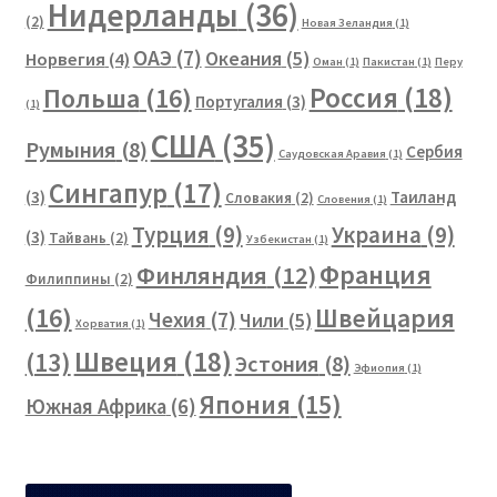
Нидерланды
(36)
(2)
Новая Зеландия
(1)
ОАЭ
(7)
Океания
(5)
Норвегия
(4)
Оман
(1)
Пакистан
(1)
Перу
Россия
(18)
Польша
(16)
Португалия
(3)
(1)
США
(35)
Румыния
(8)
Сербия
Саудовская Аравия
(1)
Сингапур
(17)
(3)
Таиланд
Словакия
(2)
Словения
(1)
Турция
(9)
Украина
(9)
(3)
Тайвань
(2)
Узбекистан
(1)
Франция
Финляндия
(12)
Филиппины
(2)
(16)
Швейцария
Чехия
(7)
Чили
(5)
Хорватия
(1)
Швеция
(18)
(13)
Эстония
(8)
Эфиопия
(1)
Япония
(15)
Южная Африка
(6)