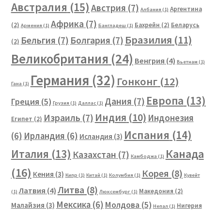
Австралия
(15)
Австрия
(7)
Аргентина
Албания
(1)
Африка
(7)
(2)
Бахрейн
(2)
Беларусь
Армения
(1)
Бангладеш
(1)
Бразилия
(11)
Бельгия
(7)
Болгария
(7)
(2)
Великобритания
(24)
Венгрия
(4)
Вьетнам
(1)
Германия
(32)
Гонконг
(12)
Гана
(1)
Европа
(13)
Дания
(7)
Греция
(5)
Грузия
(1)
Даллас
(1)
Индия
(10)
Израиль
(7)
Индонезия
Египет
(2)
Испания
(14)
(6)
Ирландия
(6)
Исландия
(3)
Канада
Италия
(13)
Казахстан
(7)
Камбоджа
(1)
(16)
Корея
(8)
Кения
(3)
Кипр
(1)
Китай
(1)
Колумбия
(1)
Кувейт
Литва
(8)
Латвия
(4)
Македония
(2)
(1)
Люксембург
(1)
Мексика
(6)
Молдова
(5)
Малайзия
(3)
Нигерия
Непал
(1)