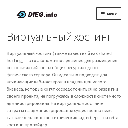
Перейти
Перейти
Меню
к
к
навигации
содержимому
Статьи
Виртуальный хостинг
Скидки и промокоды
Виртуальный хостинг (также известный как shared
О проекте DIEG
hosting) — это экономичное решение для размещения
нескольких сайтов на общих ресурсах одного
Развер
Русский
физического сервера. Он идеально подходит для
вложен
начинающих веб-мастеров и владельцев малого
меню
бизнеса, которые хотят сосредоточиться на развитии
своего проекта, не погружаясь в сложности системного
администрирования. На виртуальном хостинге
затраты на администрирование существенно ниже,
так как большинство технических задач берет на себя
хостинг-провайдер.