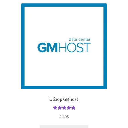
Обзор GMhost
Оценка
5.00
4.49
$
из 5