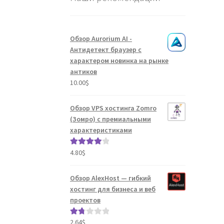
Обзор Aurorium AI -
Антидетект браузер с
характером новинка на рынке
антиков
10.00
$
Обзор VPS хостинга Zomro
(Зомро) с премиальными
характеристиками
4.80
$
Оценка
4.04
из 5
Обзор AlexHost — гибкий
хостинг для бизнеса и веб
проектов
2.64
$
Оце