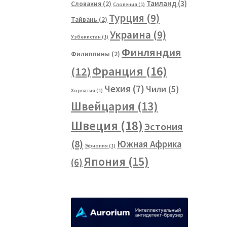
Таиланд
(3)
Словакия
(2)
Словения
(1)
Турция
(9)
Тайвань
(2)
Украина
(9)
Узбекистан
(1)
Финляндия
Филиппины
(2)
Франция
(16)
(12)
Чехия
(7)
Чили
(5)
Хорватия
(1)
Швейцария
(13)
Швеция
(18)
Эстония
(8)
Южная Африка
Эфиопия
(1)
Япония
(15)
(6)