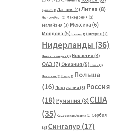
(1)
Китай
(1)
Колумбия
(1)
Литва
(8)
Латвия
(4)
Кувейт
(1)
Македония
(2)
Люксембург
(1)
Мексика
(6)
Малайзия
(3)
Молдова
(5)
Нигерия
(2)
Непал
(1)
Нидерланды
(36)
Норвегия
(4)
Новая Зеландия
(1)
ОАЭ
(7)
Океания
(5)
Оман
(1)
Польша
Пакистан
(1)
Перу
(1)
Россия
(16)
Португалия
(3)
США
(18)
Румыния
(8)
(35)
Сербия
Саудовская Аравия
(1)
Сингапур
(17)
(3)