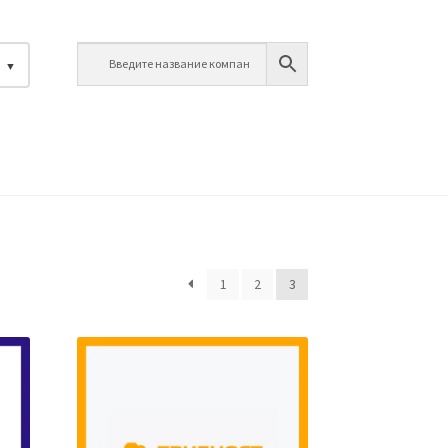
й
1
2
3