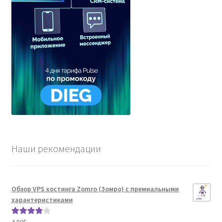
Наши рекомендации
Обзор VPS хостинга Zomro (Зомро) с премиальными
характеристиками
4.80
$
Оценка