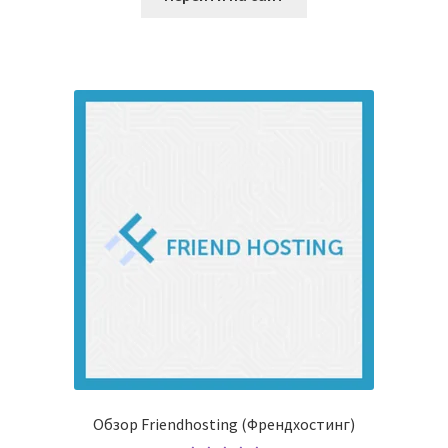
из 5
Обзор Friendhosting (Френдхостинг)