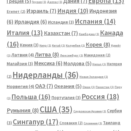
Европа
(13)
Дания
(7)
Греция
(5)
Грузия
(1)
Даллас
(1)
Индия
(10)
Израиль
(7)
Индонезия
Египет
(2)
Испания
(14)
(6)
Ирландия
(6)
Исландия
(3)
Канада
Италия
(13)
Казахстан
(7)
Камбоджа
(1)
(16)
Корея
(8)
Кения
(3)
Кипр
(1)
Китай
(1)
Колумбия
(1)
Кувейт
Литва
(8)
Латвия
(4)
Македония
(2)
(1)
Люксембург
(1)
Мексика
(6)
Молдова
(5)
Малайзия
(3)
Нигерия
Непал
(1)
Нидерланды
(36)
(2)
Новая Зеландия
(1)
ОАЭ
(7)
Океания
(5)
Норвегия
(4)
Оман
(1)
Пакистан
(1)
Перу
Россия
(18)
Польша
(16)
Португалия
(3)
(1)
США
(35)
Румыния
(8)
Сербия
Саудовская Аравия
(1)
Сингапур
(17)
(3)
Таиланд
Словакия
(2)
Словения
(1)