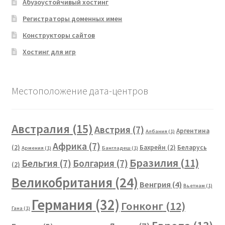
Абузоустойчивый хостинг
Регистраторы доменных имен
Конструкторы сайтов
Хостинг для игр
Местоположение дата-центров
Австралия
(15)
Австрия
(7)
Аргентина
Албания
(1)
Африка
(7)
(2)
Бахрейн
(2)
Беларусь
Армения
(1)
Бангладеш
(1)
Бразилия
(11)
Бельгия
(7)
Болгария
(7)
(2)
Великобритания
(24)
Венгрия
(4)
Вьетнам
(1)
Германия
(32)
Гонконг
(12)
Гана
(1)