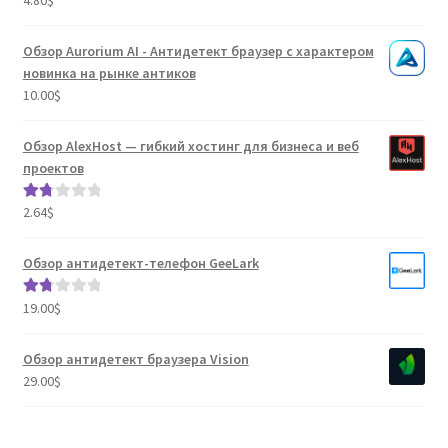
4.04
из 5
Обзор Aurorium AI - Антидетект браузер с характером
новинка на рынке антиков
10.00
$
Обзор AlexHost — гибкий хостинг для бизнеса и веб
проектов
2.64
$
Оце
нка
1.80
Обзор антидетект-телефон GeeLark
из 5
19.00
$
Оце
нка
1.80
Обзор антидетект браузера Vision
из 5
29.00
$