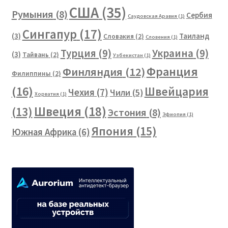
США
(35)
Румыния
(8)
Сербия
Саудовская Аравия
(1)
Сингапур
(17)
(3)
Таиланд
Словакия
(2)
Словения
(1)
Турция
(9)
Украина
(9)
(3)
Тайвань
(2)
Узбекистан
(1)
Франция
Финляндия
(12)
Филиппины
(2)
(16)
Швейцария
Чехия
(7)
Чили
(5)
Хорватия
(1)
Швеция
(18)
(13)
Эстония
(8)
Эфиопия
(1)
Япония
(15)
Южная Африка
(6)