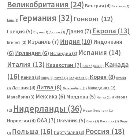
Великобритания
(24)
Венгрия
(4)
Вьетнам
(1)
Германия
(32)
Гонконг
(12)
Гана
(1)
Европа
(13)
Дания
(7)
Греция
(5)
Грузия
(1)
Даллас
(1)
Индия
(10)
Израиль
(7)
Индонезия
Египет
(2)
Испания
(14)
(6)
Ирландия
(6)
Исландия
(3)
Канада
Италия
(13)
Казахстан
(7)
Камбоджа
(1)
(16)
Корея
(8)
Кения
(3)
Кипр
(1)
Китай
(1)
Колумбия
(1)
Кувейт
Литва
(8)
Латвия
(4)
Македония
(2)
(1)
Люксембург
(1)
Мексика
(6)
Молдова
(5)
Малайзия
(3)
Нигерия
Непал
(1)
Нидерланды
(36)
(2)
Новая Зеландия
(1)
ОАЭ
(7)
Океания
(5)
Норвегия
(4)
Оман
(1)
Пакистан
(1)
Перу
Россия
(18)
Польша
(16)
Португалия
(3)
(1)