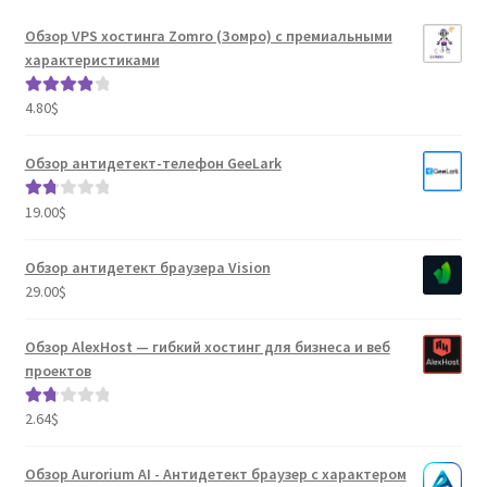
Обзор VPS хостинга Zomro (Зомро) с премиальными
характеристиками
4.80
$
Оценка
4.04
из 5
Обзор антидетект-телефон GeeLark
19.00
$
Оце
нка
1.80
Обзор антидетект браузера Vision
из 5
29.00
$
Обзор AlexHost — гибкий хостинг для бизнеса и веб
проектов
2.64
$
Оце
нка
1.80
Обзор Aurorium AI - Антидетект браузер с характером