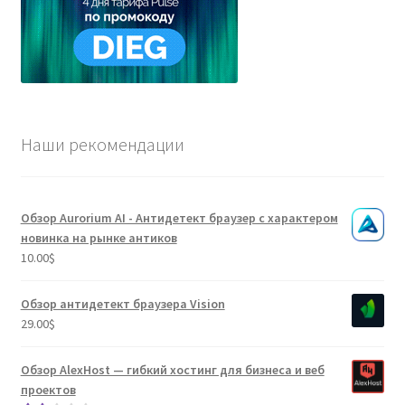
Наши рекомендации
Обзор Aurorium AI - Антидетект браузер с характером
новинка на рынке антиков
10.00
$
Обзор антидетект браузера Vision
29.00
$
Обзор AlexHost — гибкий хостинг для бизнеса и веб
проектов