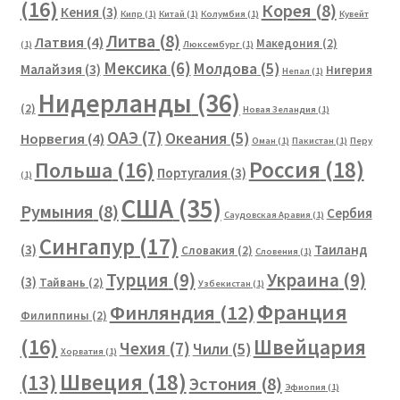
(16)
Корея
(8)
Кения
(3)
Кипр
(1)
Китай
(1)
Колумбия
(1)
Кувейт
Литва
(8)
Латвия
(4)
Македония
(2)
(1)
Люксембург
(1)
Мексика
(6)
Молдова
(5)
Малайзия
(3)
Нигерия
Непал
(1)
Нидерланды
(36)
(2)
Новая Зеландия
(1)
ОАЭ
(7)
Океания
(5)
Норвегия
(4)
Оман
(1)
Пакистан
(1)
Перу
Россия
(18)
Польша
(16)
Португалия
(3)
(1)
США
(35)
Румыния
(8)
Сербия
Саудовская Аравия
(1)
Сингапур
(17)
(3)
Таиланд
Словакия
(2)
Словения
(1)
Турция
(9)
Украина
(9)
(3)
Тайвань
(2)
Узбекистан
(1)
Франция
Финляндия
(12)
Филиппины
(2)
(16)
Швейцария
Чехия
(7)
Чили
(5)
Хорватия
(1)
Швеция
(18)
(13)
Эстония
(8)
Эфиопия
(1)