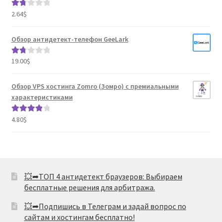
2.64
$
Оце
нка
1.80
Обзор антидетект-телефон GeeLark
из 5
19.00
$
Оце
нка
1.80
Обзор VPS хостинга Zomro (Зомро) с премиальными
из 5
характеристиками
4.80
$
Оценка
4.04
из 5
💥➦ТОП 4 антидетект браузеров: Выбираем
бесплатные решения для арбитража.
💥➦Подпишись в Телеграм и задай вопрос по
сайтам и хостингам бесплатно!