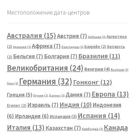
Местоположение дата-центров
Австралия
(15)
Австрия
(7)
Аргентина
Албания
(1)
Африка
(7)
(2)
Бахрейн
(2)
Беларусь
Армения
(1)
Бангладеш
(1)
Бразилия
(11)
Бельгия
(7)
Болгария
(7)
(2)
Великобритания
(24)
Венгрия
(4)
Вьетнам
(1)
Германия
(32)
Гонконг
(12)
Гана
(1)
Европа
(13)
Дания
(7)
Греция
(5)
Грузия
(1)
Даллас
(1)
Индия
(10)
Израиль
(7)
Индонезия
Египет
(2)
Испания
(14)
(6)
Ирландия
(6)
Исландия
(3)
Канада
Италия
(13)
Казахстан
(7)
Камбоджа
(1)