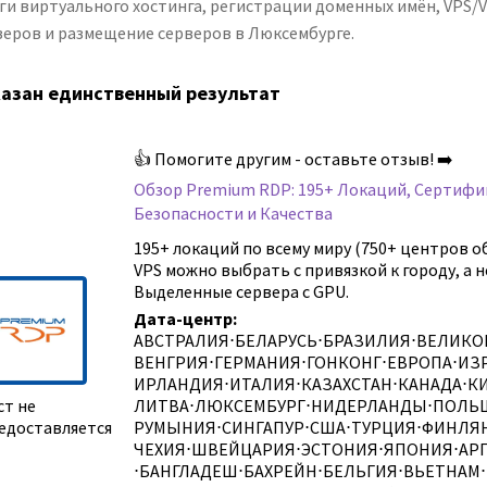
уги виртуального хостинга, регистрации доменных имён, VPS/
веров и размещение серверов в Люксембурге.
азан единственный результат
Со
👍 Помогите другим - оставьте отзыв! ➡️
Со
Обзор Premium RDP: 195+ Локаций, Сертифи
Безопасности и Качества
Со
195+ локаций по всему миру (750+ центров о
Со
VPS можно выбрать с привязкой к городу, а н
Выделенные сервера с GPU.
Но
Дата-центр:
Со
АВСТРАЛИЯ
⋅
БЕЛАРУСЬ
⋅
БРАЗИЛИЯ
⋅
ВЕЛИКО
ВЕНГРИЯ
⋅
ГЕРМАНИЯ
⋅
ГОНКОНГ
⋅
ЕВРОПА
⋅
ИЗ
Со
ИРЛАНДИЯ
⋅
ИТАЛИЯ
⋅
КАЗАХСТАН
⋅
КАНАДА
⋅
К
ст не
ЛИТВА
⋅
ЛЮКСЕМБУРГ
⋅
НИДЕРЛАНДЫ
⋅
ПОЛЬ
So
едоставляется
РУМЫНИЯ
⋅
СИНГАПУР
⋅
США
⋅
ТУРЦИЯ
⋅
ФИНЛЯ
ЧЕХИЯ
⋅
ШВЕЙЦАРИЯ
⋅
ЭСТОНИЯ
⋅
ЯПОНИЯ
⋅
АР
⋅
БАНГЛАДЕШ
⋅
БАХРЕЙН
⋅
БЕЛЬГИЯ
⋅
ВЬЕТНАМ
⋅