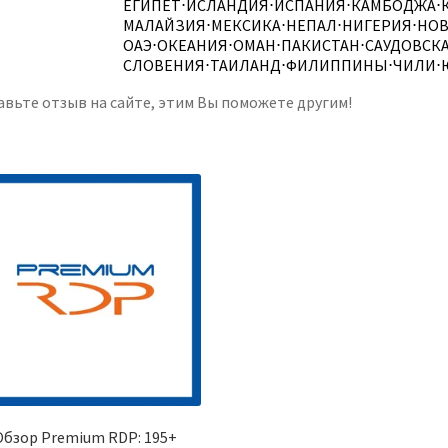
ЕГИПЕТ
⋅
ИСЛАНДИЯ
⋅
ИСПАНИЯ
⋅
КАМБОДЖА
⋅
МАЛАЙЗИЯ
⋅
МЕКСИКА
⋅
НЕПАЛ
⋅
НИГЕРИЯ
⋅
НОВ
ОАЭ
⋅
ОКЕАНИЯ
⋅
ОМАН
⋅
ПАКИСТАН
⋅
САУДОВСКА
СЛОВЕНИЯ
⋅
ТАИЛАНД
⋅
ФИЛИППИНЫ
⋅
ЧИЛИ
⋅
авьте отзыв на сайте, этим Вы поможете другим!
Обзор Premium RDP: 195+