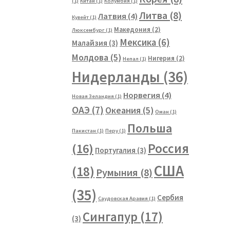
(1)
Китай
(1)
Колумбия
(1)
Литва
(8)
Латвия
(4)
Кувейт
(1)
Македония
(2)
Люксембург
(1)
Мексика
(6)
Малайзия
(3)
Молдова
(5)
Нигерия
(2)
Непал
(1)
Нидерланды
(36)
Норвегия
(4)
Новая Зеландия
(1)
ОАЭ
(7)
Океания
(5)
Оман
(1)
Польша
Пакистан
(1)
Перу
(1)
Россия
(16)
Португалия
(3)
США
(18)
Румыния
(8)
(35)
Сербия
Саудовская Аравия
(1)
Сингапур
(17)
(3)