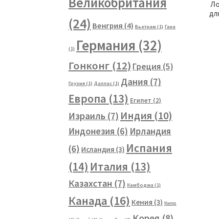
Великобритания
Ло
дл
(24)
Венгрия
(4)
Вьетнам
(1)
Гана
Германия
(32)
(1)
Гонконг
(12)
Греция
(5)
Дания
(7)
Грузия
(1)
Даллас
(1)
Европа
(13)
Египет
(2)
Индия
(10)
Израиль
(7)
Индонезия
(6)
Ирландия
Испания
(6)
Исландия
(3)
(14)
Италия
(13)
Казахстан
(7)
Камбоджа
(1)
Канада
(16)
Кения
(3)
Кипр
Корея
(8)