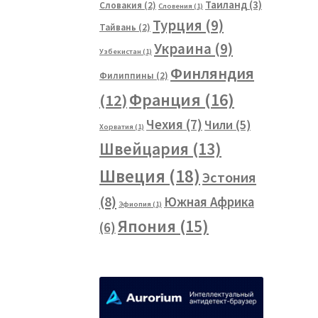
Таиланд
(3)
Словакия
(2)
Словения
(1)
Турция
(9)
Тайвань
(2)
Украина
(9)
Узбекистан
(1)
Финляндия
Филиппины
(2)
Франция
(16)
(12)
Чехия
(7)
Чили
(5)
Хорватия
(1)
Швейцария
(13)
Швеция
(18)
Эстония
(8)
Южная Африка
Эфиопия
(1)
Япония
(15)
(6)