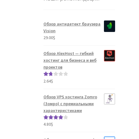
Обзор антидетект браузера
Vision
29.00
$
Обзор AlexHost — гибкий
хостинг для бизнеса и веб
проектов
2.64
$
Оце
нка
1.80
Обзор VPS хостинга Zomro
из 5
(Зомро) с премиальными
характеристиками
4.80
$
Оценка
4.04
из 5