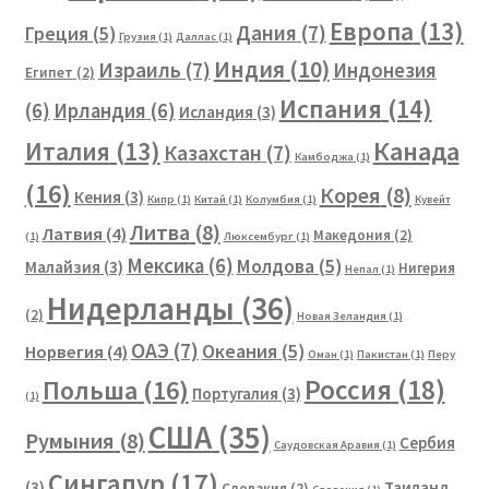
Европа
(13)
Дания
(7)
Греция
(5)
Грузия
(1)
Даллас
(1)
Индия
(10)
Израиль
(7)
Индонезия
Египет
(2)
Испания
(14)
(6)
Ирландия
(6)
Исландия
(3)
Канада
Италия
(13)
Казахстан
(7)
Камбоджа
(1)
(16)
Корея
(8)
Кения
(3)
Кипр
(1)
Китай
(1)
Колумбия
(1)
Кувейт
Литва
(8)
Латвия
(4)
Македония
(2)
(1)
Люксембург
(1)
Мексика
(6)
Молдова
(5)
Малайзия
(3)
Нигерия
Непал
(1)
Нидерланды
(36)
(2)
Новая Зеландия
(1)
ОАЭ
(7)
Океания
(5)
Норвегия
(4)
Оман
(1)
Пакистан
(1)
Перу
Россия
(18)
Польша
(16)
Португалия
(3)
(1)
США
(35)
Румыния
(8)
Сербия
Саудовская Аравия
(1)
Сингапур
(17)
(3)
Таиланд
Словакия
(2)