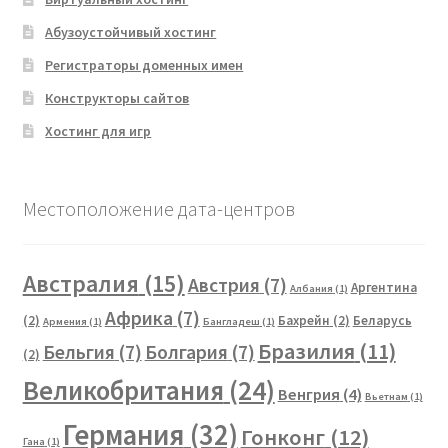
Абузоустойчивый хостинг
Регистраторы доменных имен
Конструкторы сайтов
Хостинг для игр
Местоположение дата-центров
Австралия
(15)
Австрия
(7)
Аргентина
Албания
(1)
Африка
(7)
(2)
Бахрейн
(2)
Беларусь
Армения
(1)
Бангладеш
(1)
Бразилия
(11)
Бельгия
(7)
Болгария
(7)
(2)
Великобритания
(24)
Венгрия
(4)
Вьетнам
(1)
Германия
(32)
Гонконг
(12)
Гана
(1)