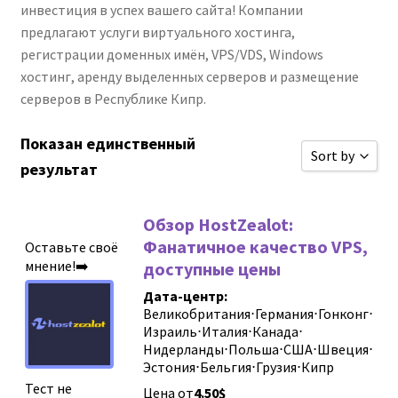
инвестиция в успех вашего сайта! Компании
предлагают услуги виртуального хостинга,
регистрации доменных имён, VPS/VDS, Windows
хостинг, аренду выделенных серверов и размещение
серверов в Республике Кипр.
Показан единственный
Sort by
результат
Сортироват
Обзор HostZealot:
Сортироват
Фанатичное качество VPS,
Оставьте своё
Сортировать
мнение!➡️
доступные цены
Сортировать
Дата-центр:
Великобритания
⋅
Германия
⋅
Гонконг
⋅
Новые обзо
Израиль
⋅
Италия
⋅
Канада
⋅
Нидерланды
⋅
Польша
⋅
США
⋅
Швеция
⋅
Сортировать
Эстония
⋅
Бельгия
⋅
Грузия
⋅
Кипр
Сортировать
Тест не
Цена от
4.50
$