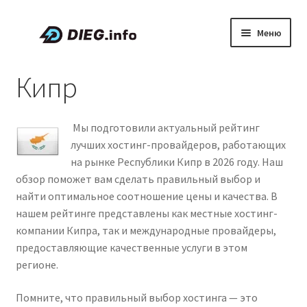
Перейти
Перейти
Меню
к
к
навигации
содержимому
Статьи
Кипр
Скидки и промокоды
Мы подготовили актуальный рейтинг
О проекте DIEG
лучших хостинг-провайдеров, работающих
на рынке Республики Кипр в 2026 году. Наш
Развер
Русский
обзор поможет вам сделать правильный выбор и
вложен
найти оптимальное соотношение цены и качества. В
меню
нашем рейтинге представлены как местные хостинг-
компании Кипра, так и международные провайдеры,
предоставляющие качественные услуги в этом
регионе.
Помните, что правильный выбор хостинга — это