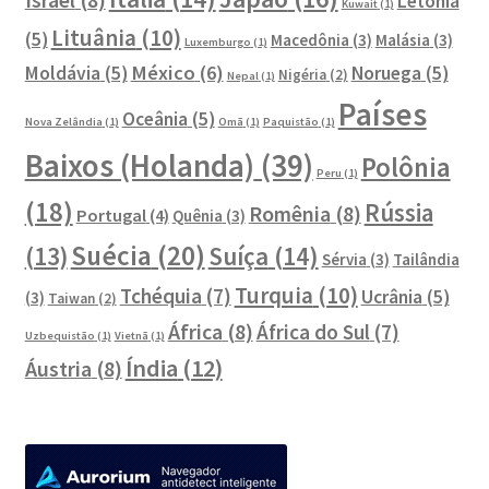
Letônia
Kuwait
(1)
Lituânia
(10)
(5)
Macedônia
(3)
Malásia
(3)
Luxemburgo
(1)
México
(6)
Moldávia
(5)
Noruega
(5)
Nigéria
(2)
Nepal
(1)
Países
Oceânia
(5)
Nova Zelândia
(1)
Omã
(1)
Paquistão
(1)
Baixos (Holanda)
(39)
Polônia
Peru
(1)
(18)
Rússia
Romênia
(8)
Portugal
(4)
Quênia
(3)
Suécia
(20)
Suíça
(14)
(13)
Sérvia
(3)
Tailândia
Turquia
(10)
Tchéquia
(7)
Ucrânia
(5)
(3)
Taiwan
(2)
África
(8)
África do Sul
(7)
Uzbequistão
(1)
Vietnã
(1)
Índia
(12)
Áustria
(8)