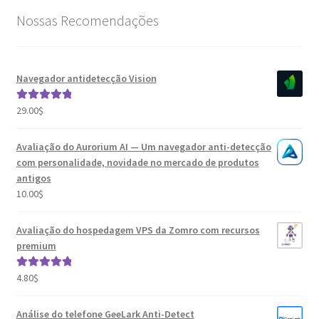
Nossas Recomendações
Navegador antidetecção Vision
29.00
$
Avaliação
5.00
de 5
Avaliação do Aurorium AI — Um navegador anti-detecção
com personalidade, novidade no mercado de produtos
antigos
10.00
$
Avaliação do hospedagem VPS da Zomro com recursos
premium
4.80
$
Avaliação
5.00
de 5
Análise do telefone GeeLark Anti-Detect