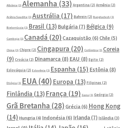
Alemanha
(33)
Argentina
(2)
Armênia
(2)
Albânia
(1)
Austrália
(17)
Bahrein
(2)
Arábia Saudita
(1)
Bangladesh
(1)
Brasil
(13)
Bélgica
(9)
Bulgária
(7)
Bielorrússia
(1)
Canadá
(20)
Cazaquistão
(6)
Chile
(5)
Camboja
(1)
Cingapura
(20)
Coreia
Chipre
(2)
China
(1)
Colômbia
(1)
(9)
Dinamarca
(8)
EAU
(8)
Croácia
(2)
Egito
(2)
Espanha
(15)
Estônia
(8)
Eslováquia
(2)
Eslovênia
(1)
EUA
(40)
Europa
(13)
Filipinas
(2)
Etiópia
(1)
França
(19)
Finlândia
(13)
Geórgia
(2)
Gana
(1)
Grã Bretanha
(28)
Hong Kong
Grécia
(6)
(14)
Irlanda
(7)
Indonésia
(6)
Hungria
(4)
Islândia
(3)
Japão
(16)
Itália
(14)
Israel
(8)