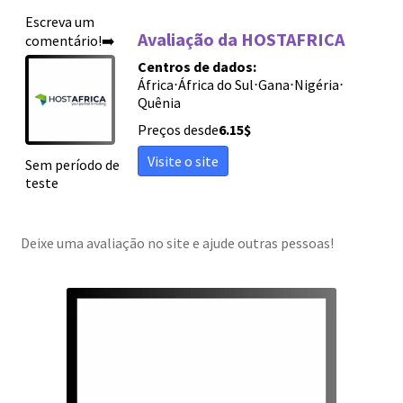
Escreva um
Ordenar por 
Avaliação da HOSTAFRICA
comentário!➡️
Ordenar por 
Centros de dados:
África
⋅
África do Sul
⋅
Gana
⋅
Nigéria
⋅
Ordenar por 
Quênia
Novas avali
Preços desde
6.15
$
Ordenar por 
Visite o site
Sem período de
teste
Ordenar por 
Sort by
Deixe uma avaliação no site e ajude outras pessoas!