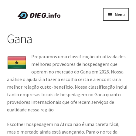
Pular
Pular
Menu
para
para
navegação
o
Artigos
Gana
conteúdo
Sobre a DIEG
Preparamos uma classificação atualizada dos
Cupons e Promoções
melhores provedores de hospedagem que
operam no mercado do Gana em 2026. Nossa
Expandi
Português
análise o ajudará a fazer a escolha certa e a encontrar a
menu
melhor relação custo-benefício. Nossa classificação inclui
descen
tanto empresas locais de hospedagem no Gana quanto
provedores internacionais que oferecem serviços de
qualidade nessa região.
Escolher hospedagem na África não é uma tarefa fácil,
mas o mercado ainda está avançando. Para o norte da