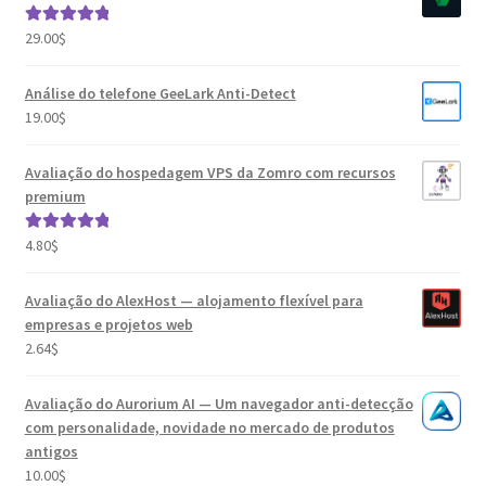
29.00
$
Avaliação
5.00
de 5
Análise do telefone GeeLark Anti-Detect
19.00
$
Avaliação do hospedagem VPS da Zomro com recursos
premium
4.80
$
Avaliação
5.00
de 5
Avaliação do AlexHost — alojamento flexível para
empresas e projetos web
2.64
$
Avaliação do Aurorium AI — Um navegador anti-detecção
com personalidade, novidade no mercado de produtos
antigos
10.00
$