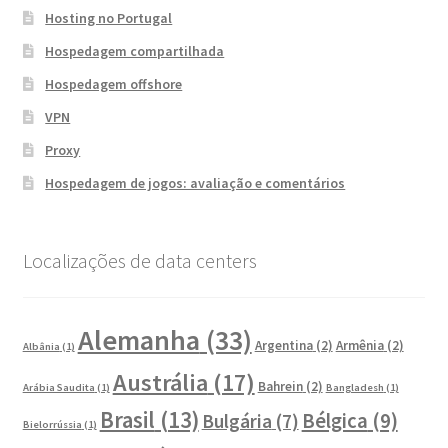
Hosting no Portugal
Hospedagem compartilhada
Hospedagem offshore
VPN
Proxy
Hospedagem de jogos: avaliação e comentários
Localizações de data centers
Alemanha
(33)
Argentina
(2)
Armênia
(2)
Albânia
(1)
Austrália
(17)
Bahrein
(2)
Arábia Saudita
(1)
Bangladesh
(1)
Brasil
(13)
Bélgica
(9)
Bulgária
(7)
Bielorrússia
(1)