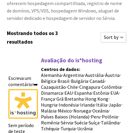
oferecem hospedagem compartilhada, registro de nome
de domínio, VPS/VDS, hospedagem Windows, aluguel de
servidor dedicado e hospedagem de servidor no Sérvia.
Mostrando todos os 3
Sort by
resultados
Classificar 
Avaliação do is*hosting
Ordenar por 
Centros de dados:
Ordenar por 
Alemanha
⋅
Argentina
⋅
Austrália
⋅
Áustria
⋅
Escreva um
Bélgica
⋅
Brasil
⋅
Bulgária
⋅
Canadá
⋅
Ordenar por 
comentário!➡️
Cazaquistão
⋅
Chile
⋅
Cingapura
⋅
Colômbia
⋅
Novas avali
Dinamarca
⋅
EAU
⋅
Espanha
⋅
Estônia
⋅
EUA
⋅
França
⋅
Grã Bretanha
⋅
Hong Kong
⋅
Ordenar por 
Hungria
⋅
Indonésia
⋅
Irlanda
⋅
Itália
⋅
Japão
⋅
Malásia
⋅
México
⋅
Noruega
⋅
Oceânia
⋅
Ordenar por 
Países Baixos (Holanda)
⋅
Peru
⋅
Polônia
⋅
Romênia
⋅
Sérvia
⋅
Suécia
⋅
Suíça
⋅
Tailândia
⋅
Sort by
Sem período
Tchéquia
⋅
Turquia
⋅
Ucrânia
de teste