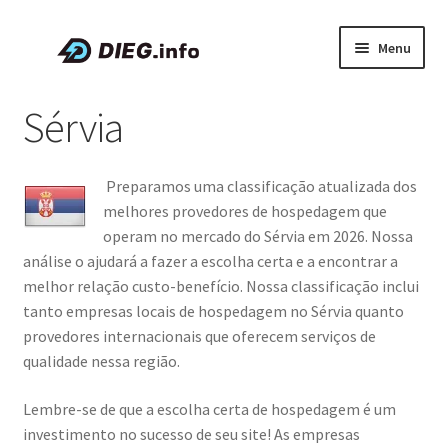
Pular
Pular
Menu
para
para
navegação
o
Artigos
Sérvia
conteúdo
Sobre a DIEG
Preparamos uma classificação atualizada dos
Cupons e Promoções
melhores provedores de hospedagem que
operam no mercado do Sérvia em 2026. Nossa
Expandi
Português
análise o ajudará a fazer a escolha certa e a encontrar a
menu
melhor relação custo-benefício. Nossa classificação inclui
descen
tanto empresas locais de hospedagem no Sérvia quanto
provedores internacionais que oferecem serviços de
qualidade nessa região.
Lembre-se de que a escolha certa de hospedagem é um
investimento no sucesso de seu site! As empresas