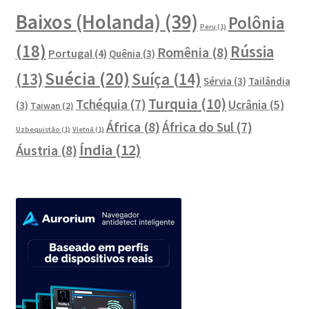
Baixos (Holanda)
(39)
Polônia
Peru
(1)
(18)
Rússia
Romênia
(8)
Portugal
(4)
Quênia
(3)
Suécia
(20)
Suíça
(14)
(13)
Sérvia
(3)
Tailândia
Turquia
(10)
Tchéquia
(7)
Ucrânia
(5)
(3)
Taiwan
(2)
África
(8)
África do Sul
(7)
Uzbequistão
(1)
Vietnã
(1)
Índia
(12)
Áustria
(8)