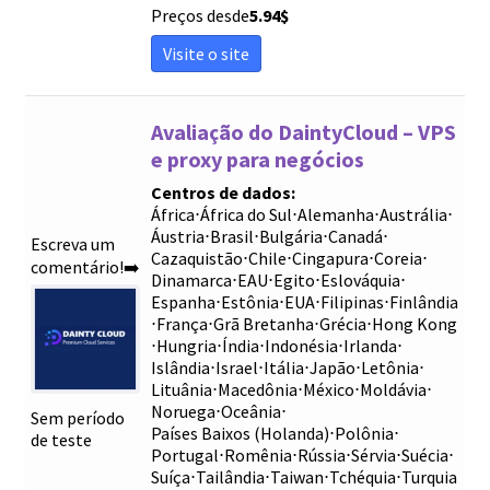
Preços desde
5.94
$
Visite o site
Avaliação do DaintyCloud – VPS
e proxy para negócios
Centros de dados:
África
⋅
África do Sul
⋅
Alemanha
⋅
Austrália
⋅
Áustria
⋅
Brasil
⋅
Bulgária
⋅
Canadá
⋅
Escreva um
Cazaquistão
⋅
Chile
⋅
Cingapura
⋅
Coreia
⋅
comentário!➡️
Dinamarca
⋅
EAU
⋅
Egito
⋅
Eslováquia
⋅
Espanha
⋅
Estônia
⋅
EUA
⋅
Filipinas
⋅
Finlândia
⋅
França
⋅
Grã Bretanha
⋅
Grécia
⋅
Hong Kong
⋅
Hungria
⋅
Índia
⋅
Indonésia
⋅
Irlanda
⋅
Islândia
⋅
Israel
⋅
Itália
⋅
Japão
⋅
Letônia
⋅
Lituânia
⋅
Macedônia
⋅
México
⋅
Moldávia
⋅
Noruega
⋅
Oceânia
⋅
Sem período
Países Baixos (Holanda)
⋅
Polônia
⋅
de teste
Portugal
⋅
Romênia
⋅
Rússia
⋅
Sérvia
⋅
Suécia
⋅
Suíça
⋅
Tailândia
⋅
Taiwan
⋅
Tchéquia
⋅
Turquia