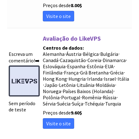
Preços desde
8.00
$
Visite o site
Avaliação do LikeVPS
Centros de dados:
Escreva um
Alemanha
⋅
Áustria
⋅
Bélgica
⋅
Bulgária
⋅
Canadá
⋅
Cazaquistão
⋅
Coreia
⋅
Dinamarca
⋅
comentário!➡️
Eslováquia
⋅
Espanha
⋅
Estônia
⋅
EUA
⋅
Finlândia
⋅
França
⋅
Grã Bretanha
⋅
Grécia
⋅
Hong Kong
⋅
Hungria
⋅
Irlanda
⋅
Israel
⋅
Itália
⋅
Japão
⋅
Letônia
⋅
Lituânia
⋅
Moldávia
⋅
Noruega
⋅
Países Baixos (Holanda)
⋅
Polônia
⋅
Portugal
⋅
Romênia
⋅
Rússia
⋅
Sem período
Sérvia
⋅
Suécia
⋅
Suíça
⋅
Tchéquia
⋅
Turquia
de teste
Preços desde
9.60
$
Visite o site