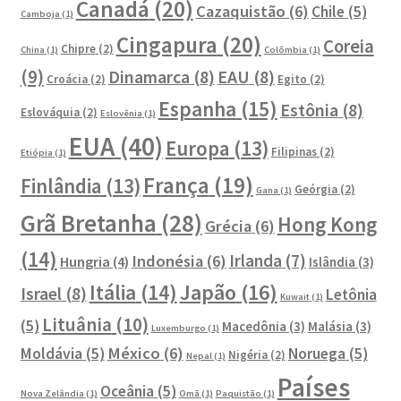
Canadá
(20)
Cazaquistão
(6)
Chile
(5)
Camboja
(1)
Cingapura
(20)
Coreia
Chipre
(2)
China
(1)
Colômbia
(1)
(9)
Dinamarca
(8)
EAU
(8)
Croácia
(2)
Egito
(2)
Espanha
(15)
Estônia
(8)
Eslováquia
(2)
Eslovênia
(1)
EUA
(40)
Europa
(13)
Filipinas
(2)
Etiópia
(1)
França
(19)
Finlândia
(13)
Geórgia
(2)
Gana
(1)
Grã Bretanha
(28)
Hong Kong
Grécia
(6)
(14)
Irlanda
(7)
Indonésia
(6)
Hungria
(4)
Islândia
(3)
Japão
(16)
Itália
(14)
Israel
(8)
Letônia
Kuwait
(1)
Lituânia
(10)
(5)
Macedônia
(3)
Malásia
(3)
Luxemburgo
(1)
México
(6)
Moldávia
(5)
Noruega
(5)
Nigéria
(2)
Nepal
(1)
Países
Oceânia
(5)
Nova Zelândia
(1)
Omã
(1)
Paquistão
(1)