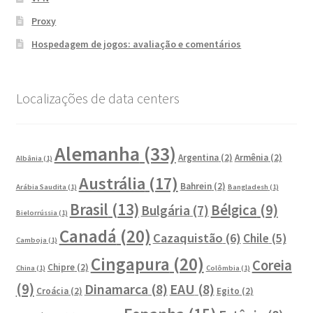
Proxy
Hospedagem de jogos: avaliação e comentários
Localizações de data centers
Alemanha
(33)
Argentina
(2)
Armênia
(2)
Albânia
(1)
Austrália
(17)
Bahrein
(2)
Arábia Saudita
(1)
Bangladesh
(1)
Brasil
(13)
Bélgica
(9)
Bulgária
(7)
Bielorrússia
(1)
Canadá
(20)
Cazaquistão
(6)
Chile
(5)
Camboja
(1)
Cingapura
(20)
Coreia
Chipre
(2)
China
(1)
Colômbia
(1)
(9)
Dinamarca
(8)
EAU
(8)
Croácia
(2)
Egito
(2)