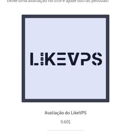
Deixe uma avaliação no site e ajude outras pessoas!
Avaliação do LikeVPS
9.60
$