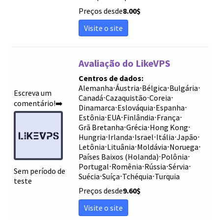
Preços desde
8.00
$
Visite o site
Avaliação do LikeVPS
Centros de dados:
Alemanha
⋅
Áustria
⋅
Bélgica
⋅
Bulgária
⋅
Escreva um
Canadá
⋅
Cazaquistão
⋅
Coreia
⋅
comentário!➡️
Dinamarca
⋅
Eslováquia
⋅
Espanha
⋅
Estônia
⋅
EUA
⋅
Finlândia
⋅
França
⋅
Grã Bretanha
⋅
Grécia
⋅
Hong Kong
⋅
Hungria
⋅
Irlanda
⋅
Israel
⋅
Itália
⋅
Japão
⋅
Letônia
⋅
Lituânia
⋅
Moldávia
⋅
Noruega
⋅
Países Baixos (Holanda)
⋅
Polônia
⋅
Portugal
⋅
Romênia
⋅
Rússia
⋅
Sérvia
⋅
Sem período de
Suécia
⋅
Suíça
⋅
Tchéquia
⋅
Turquia
teste
Preços desde
9.60
$
Visite o site