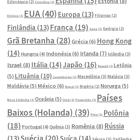
Espanha
(15)
Estônia
(8)
Eslováquia
(2)
Eslovênia
(1)
EUA
(40)
Europa
(13)
Filipinas
(2)
Etiópia
(1)
França
(19)
Finlândia
(13)
Geórgia
(2)
Gana
(1)
Grã Bretanha
(28)
Hong Kong
Grécia
(6)
(14)
Irlanda
(7)
Indonésia
(6)
Hungria
(4)
Islândia
(3)
Japão
(16)
Itália
(14)
Israel
(8)
Letônia
Kuwait
(1)
Lituânia
(10)
(5)
Macedônia
(3)
Malásia
(3)
Luxemburgo
(1)
México
(6)
Moldávia
(5)
Noruega
(5)
Nigéria
(2)
Nepal
(1)
Países
Oceânia
(5)
Nova Zelândia
(1)
Omã
(1)
Paquistão
(1)
Baixos (Holanda)
(39)
Polônia
Peru
(1)
(18)
Rússia
Romênia
(8)
Portugal
(4)
Quênia
(3)
Suécia
(20)
Suíça
(14)
(13)
Sérvia
(3)
Tailândia