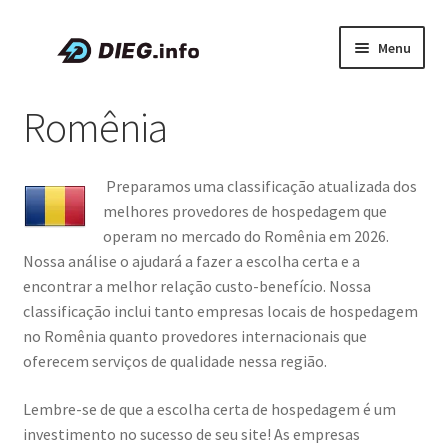
Pular
Pular
Menu
para
para
navegação
o
Artigos
Romênia
conteúdo
Sobre a DIEG
Preparamos uma classificação atualizada dos
Cupons e Promoções
melhores provedores de hospedagem que
operam no mercado do Romênia em 2026.
Expandi
Português
Nossa análise o ajudará a fazer a escolha certa e a
menu
encontrar a melhor relação custo-benefício. Nossa
descen
classificação inclui tanto empresas locais de hospedagem
no Romênia quanto provedores internacionais que
oferecem serviços de qualidade nessa região.
Lembre-se de que a escolha certa de hospedagem é um
investimento no sucesso de seu site! As empresas