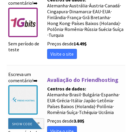
comentário!➡️
Alemanha
⋅
Austrália
⋅
Áustria
⋅
Canadá
⋅
Cingapura
⋅
Dinamarca
⋅
EAU
⋅
EUA
⋅
Finlândia
⋅
França
⋅
Grã Bretanha
⋅
Hong Kong
⋅
Países Baixos (Holanda)
⋅
Polônia
⋅
Romênia
⋅
Rússia
⋅
Suécia
⋅
Suíça
⋅
Turquia
Sem período de
Preços desde
14.49
$
teste
Visite o site
Escreva um
Avaliação do Friendhosting
comentário!➡️
Centros de dados:
Alemanha
⋅
Brasil
⋅
Bulgária
⋅
Espanha
⋅
EUA
⋅
Grécia
⋅
Itália
⋅
Japão
⋅
Letônia
⋅
Países Baixos (Holanda)
⋅
Polônia
⋅
Romênia
⋅
Suíça
⋅
Tchéquia
⋅
Ucrânia
Preços desde
3.80
$
WOW2TOP
SHOW CODE
Visite o site