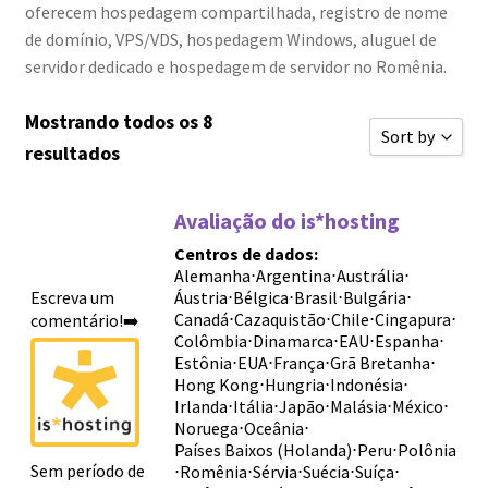
oferecem hospedagem compartilhada, registro de nome
de domínio, VPS/VDS, hospedagem Windows, aluguel de
servidor dedicado e hospedagem de servidor no Romênia.
Mostrando todos os 8
Sort by
resultados
Classificar 
Avaliação do is*hosting
Ordenar por 
Centros de dados:
Ordenar por 
Alemanha
⋅
Argentina
⋅
Austrália
⋅
Escreva um
Áustria
⋅
Bélgica
⋅
Brasil
⋅
Bulgária
⋅
Ordenar por 
Canadá
⋅
Cazaquistão
⋅
Chile
⋅
Cingapura
⋅
comentário!➡️
Novas avali
Colômbia
⋅
Dinamarca
⋅
EAU
⋅
Espanha
⋅
Estônia
⋅
EUA
⋅
França
⋅
Grã Bretanha
⋅
Ordenar por 
Hong Kong
⋅
Hungria
⋅
Indonésia
⋅
Irlanda
⋅
Itália
⋅
Japão
⋅
Malásia
⋅
México
⋅
Ordenar por 
Noruega
⋅
Oceânia
⋅
Países Baixos (Holanda)
⋅
Peru
⋅
Polônia
Sort by
Sem período de
⋅
Romênia
⋅
Sérvia
⋅
Suécia
⋅
Suíça
⋅