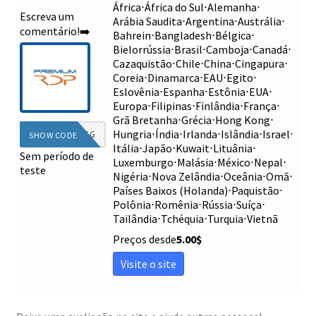
África
⋅
África do Sul
⋅
Alemanha
⋅
Escreva um
Arábia Saudita
⋅
Argentina
⋅
Austrália
⋅
comentário!➡️
Bahrein
⋅
Bangladesh
⋅
Bélgica
⋅
Bielorrússia
⋅
Brasil
⋅
Camboja
⋅
Canadá
⋅
Cazaquistão
⋅
Chile
⋅
China
⋅
Cingapura
⋅
Coreia
⋅
Dinamarca
⋅
EAU
⋅
Egito
⋅
Eslovênia
⋅
Espanha
⋅
Estônia
⋅
EUA
⋅
Europa
⋅
Filipinas
⋅
Finlândia
⋅
França
⋅
Grã Bretanha
⋅
Grécia
⋅
Hong Kong
⋅
Hungria
⋅
Índia
⋅
Irlanda
⋅
Islândia
⋅
Israel
⋅
DIEG
SHOW CODE
Itália
⋅
Japão
⋅
Kuwait
⋅
Lituânia
⋅
Sem período de
Luxemburgo
⋅
Malásia
⋅
México
⋅
Nepal
⋅
teste
Nigéria
⋅
Nova Zelândia
⋅
Oceânia
⋅
Omã
⋅
Países Baixos (Holanda)
⋅
Paquistão
⋅
Polônia
⋅
Romênia
⋅
Rússia
⋅
Suíça
⋅
Tailândia
⋅
Tchéquia
⋅
Turquia
⋅
Vietnã
Preços desde
5.00
$
Visite o site