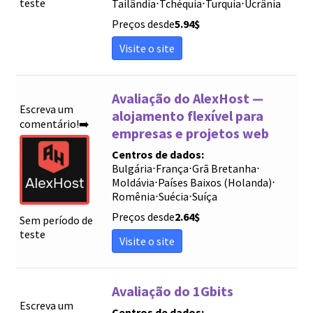
teste
Tailândia
⋅
Tchéquia
⋅
Turquia
⋅
Ucrânia
Preços desde
5.94
$
Visite o site
Avaliação do AlexHost —
Escreva um
alojamento flexível para
comentário!➡️
empresas e projetos web
Centros de dados:
Bulgária
⋅
França
⋅
Grã Bretanha
⋅
Moldávia
⋅
Países Baixos (Holanda)
⋅
Romênia
⋅
Suécia
⋅
Suíça
Preços desde
2.64
$
Sem período de
teste
Visite o site
Avaliação do 1Gbits
Escreva um
Centros de dados: