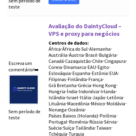
Sem período de
teste
Avaliação do DaintyCloud –
VPS e proxy para negócios
Centros de dados:
África
⋅
África do Sul
⋅
Alemanha
⋅
Austrália
⋅
Áustria
⋅
Brasil
⋅
Bulgária
⋅
Canadá
⋅
Cazaquistão
⋅
Chile
⋅
Cingapura
⋅
Escreva um
Coreia
⋅
Dinamarca
⋅
EAU
⋅
Egito
⋅
comentário!➡️
Eslováquia
⋅
Espanha
⋅
Estônia
⋅
EUA
⋅
Filipinas
⋅
Finlândia
⋅
França
⋅
Grã Bretanha
⋅
Grécia
⋅
Hong Kong
⋅
Hungria
⋅
Índia
⋅
Indonésia
⋅
Irlanda
⋅
Islândia
⋅
Israel
⋅
Itália
⋅
Japão
⋅
Letônia
⋅
Lituânia
⋅
Macedônia
⋅
México
⋅
Moldávia
⋅
Noruega
⋅
Oceânia
⋅
Sem período de
Países Baixos (Holanda)
⋅
Polônia
⋅
teste
Portugal
⋅
Romênia
⋅
Rússia
⋅
Sérvia
⋅
Suécia
⋅
Suíça
⋅
Tailândia
⋅
Taiwan
⋅
Tchéquia
⋅
Turquia