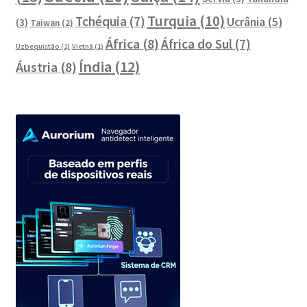
Turquia
(10)
Tchéquia
(7)
Ucrânia
(5)
(3)
Taiwan
(2)
África
(8)
África do Sul
(7)
Uzbequistão
(1)
Vietnã
(1)
Índia
(12)
Áustria
(8)