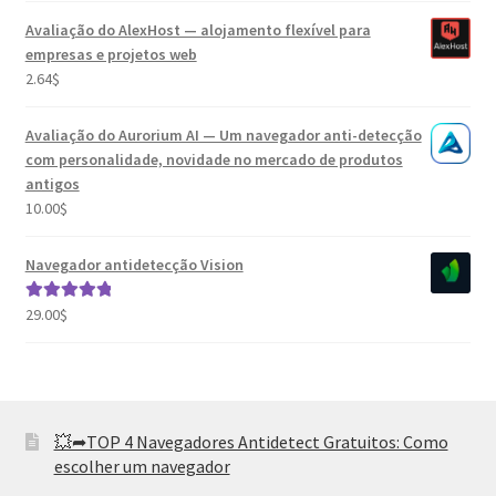
Avaliação do AlexHost — alojamento flexível para
empresas e projetos web
2.64
$
Avaliação do Aurorium AI — Um navegador anti-detecção
com personalidade, novidade no mercado de produtos
antigos
10.00
$
Navegador antidetecção Vision
29.00
$
Avaliação
5.00
de 5
💥➦TOP 4 Navegadores Antidetect Gratuitos: Como
escolher um navegador