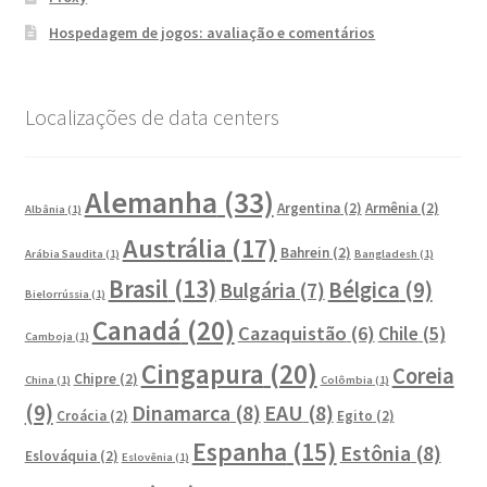
Hospedagem de jogos: avaliação e comentários
Localizações de data centers
Alemanha
(33)
Argentina
(2)
Armênia
(2)
Albânia
(1)
Austrália
(17)
Bahrein
(2)
Arábia Saudita
(1)
Bangladesh
(1)
Brasil
(13)
Bélgica
(9)
Bulgária
(7)
Bielorrússia
(1)
Canadá
(20)
Cazaquistão
(6)
Chile
(5)
Camboja
(1)
Cingapura
(20)
Coreia
Chipre
(2)
China
(1)
Colômbia
(1)
(9)
Dinamarca
(8)
EAU
(8)
Croácia
(2)
Egito
(2)
Espanha
(15)
Estônia
(8)
Eslováquia
(2)
Eslovênia
(1)