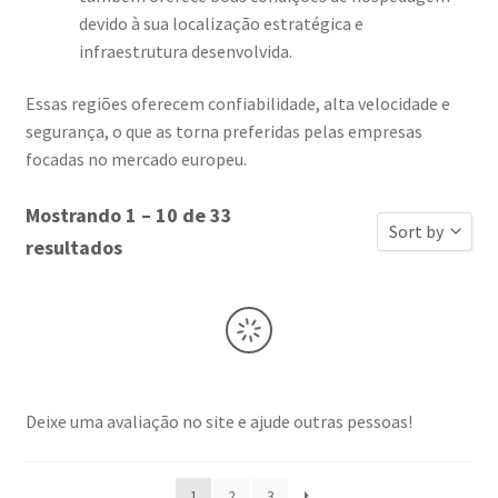
devido à sua localização estratégica e
infraestrutura desenvolvida.
Essas regiões oferecem confiabilidade, alta velocidade e
segurança, o que as torna preferidas pelas empresas
focadas no mercado europeu.
Mostrando 1 – 10 de 33
Sort by
resultados
Classificar 
Ordenar por 
Ordenar por 
Ordenar por 
Deixe uma avaliação no site e ajude outras pessoas!
Novas avali
Ordenar por 
1
2
3