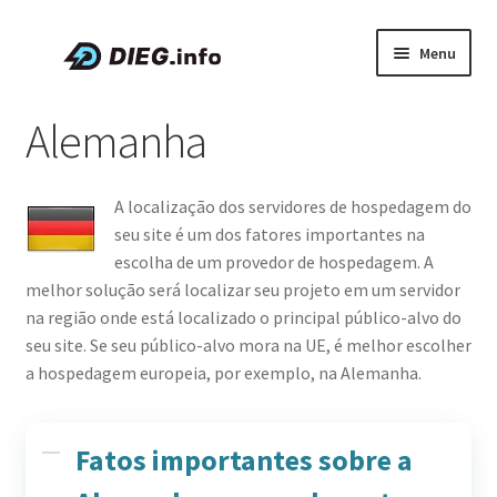
Pular
Pular
Menu
para
para
navegação
o
Artigos
Alemanha
conteúdo
Sobre a DIEG
A localização dos servidores de hospedagem do
Cupons e Promoções
seu site é um dos fatores importantes na
escolha de um provedor de hospedagem. A
Expandi
Português
melhor solução será localizar seu projeto em um servidor
menu
na região onde está localizado o principal público-alvo do
descen
seu site. Se seu público-alvo mora na UE, é melhor escolher
a hospedagem europeia, por exemplo, na Alemanha.
Fatos importantes sobre a