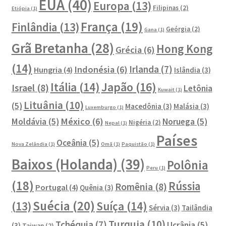
EUA
(40)
Europa
(13)
Filipinas
(2)
Etiópia
(1)
França
(19)
Finlândia
(13)
Geórgia
(2)
Gana
(1)
Grã Bretanha
(28)
Hong Kong
Grécia
(6)
(14)
Irlanda
(7)
Indonésia
(6)
Hungria
(4)
Islândia
(3)
Japão
(16)
Itália
(14)
Israel
(8)
Letônia
Kuwait
(1)
Lituânia
(10)
(5)
Macedônia
(3)
Malásia
(3)
Luxemburgo
(1)
México
(6)
Moldávia
(5)
Noruega
(5)
Nigéria
(2)
Nepal
(1)
Países
Oceânia
(5)
Nova Zelândia
(1)
Omã
(1)
Paquistão
(1)
Baixos (Holanda)
(39)
Polônia
Peru
(1)
(18)
Rússia
Romênia
(8)
Portugal
(4)
Quênia
(3)
Suécia
(20)
Suíça
(14)
(13)
Sérvia
(3)
Tailândia
Turquia
(10)
Tchéquia
(7)
Ucrânia
(5)
(3)
Taiwan
(2)