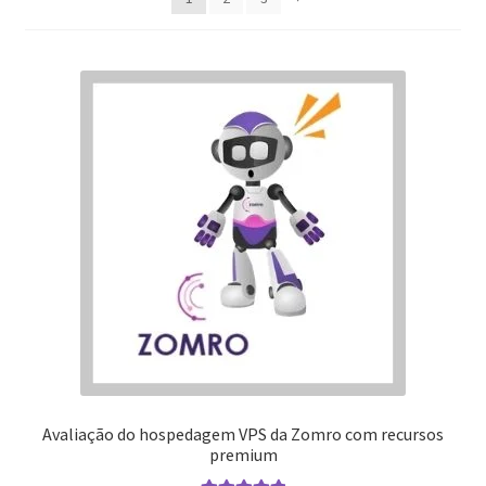
Ordenar por 
Sort by
Avaliação do hospedagem VPS da Zomro com recursos
premium