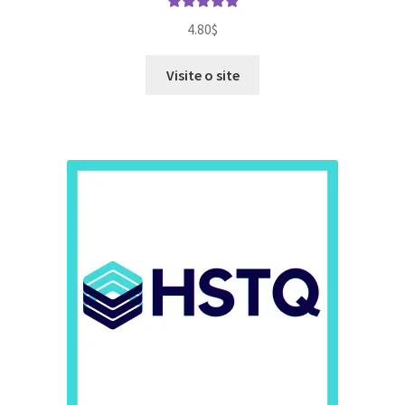
Avaliação
4.80
$
5.00
de 5
Visite o site