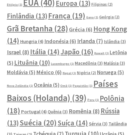
EUA
(40)
Europa
(13)
Filipinas
(2)
Etiópia
(1)
França
(19)
Finlândia
(13)
Geórgia
(2)
Gana
(1)
Grã Bretanha
(28)
Hong Kong
Grécia
(6)
(14)
Irlanda
(7)
Indonésia
(6)
Hungria
(4)
Islândia
(3)
Japão
(16)
Itália
(14)
Israel
(8)
Letônia
Kuwait
(1)
Lituânia
(10)
(5)
Macedônia
(3)
Malásia
(3)
Luxemburgo
(1)
México
(6)
Moldávia
(5)
Noruega
(5)
Nigéria
(2)
Nepal
(1)
Países
Oceânia
(5)
Nova Zelândia
(1)
Omã
(1)
Paquistão
(1)
Baixos (Holanda)
(39)
Polônia
Peru
(1)
(18)
Rússia
Romênia
(8)
Portugal
(4)
Quênia
(3)
Suécia
(20)
Suíça
(14)
(13)
Sérvia
(3)
Tailândia
Turquia
(10)
Tchéquia
(7)
Ucrânia
(5)
(3)
Taiwan
(2)