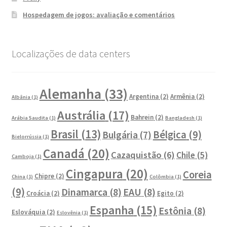
Hospedagem de jogos: avaliação e comentários
Localizações de data centers
Alemanha
(33)
Argentina
(2)
Armênia
(2)
Albânia
(1)
Austrália
(17)
Bahrein
(2)
Arábia Saudita
(1)
Bangladesh
(1)
Brasil
(13)
Bélgica
(9)
Bulgária
(7)
Bielorrússia
(1)
Canadá
(20)
Cazaquistão
(6)
Chile
(5)
Camboja
(1)
Cingapura
(20)
Coreia
Chipre
(2)
China
(1)
Colômbia
(1)
(9)
Dinamarca
(8)
EAU
(8)
Croácia
(2)
Egito
(2)
Espanha
(15)
Estônia
(8)
Eslováquia
(2)
Eslovênia
(1)