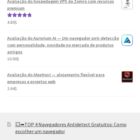
Avaliação do hospedagem VPS da Zomro com recursos
premium
4.80
$
Avaliação
5.00
de 5
Avaliação do Aurorium AI — Um navegador anti-detecção
com personalidade, novidade no mercado de produtos
antigos
10.00
$
Avaliação do AlexHost — alojamento flexível para
empresas e projetos web
2.64
$
💥➦TOP 4 Navegadores Antidetect Gratuitos: Como
escolher um navegador