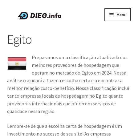
Pular
Pular
Menu
para
para
navegação
o
Artigos
Egito
conteúdo
Sobre a DIEG
Preparamos uma classificação atualizada dos
Cupons e Promoções
melhores provedores de hospedagem que
operam no mercado do Egito em 2024. Nossa
Expandi
Português
análise o ajudará a fazer a escolha certa e a encontrar a
menu
melhor relação custo-benefício. Nossa classificação inclui
descen
tanto empresas locais de hospedagem no Egito quanto
provedores internacionais que oferecem serviços de
qualidade nessa região.
Lembre-se de que a escolha certa de hospedagem é um
investimento no sucesso de seu site! As empresas