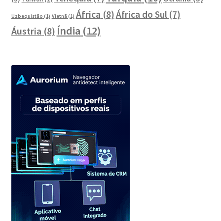
África
(8)
África do Sul
(7)
Uzbequistão
(1)
Vietnã
(1)
Índia
(12)
Áustria
(8)