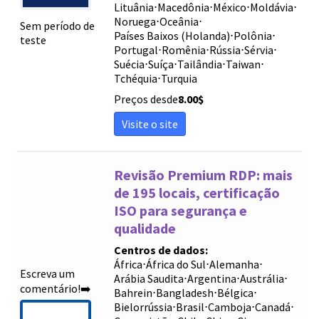
Lituânia
⋅
Macedônia
⋅
México
⋅
Moldávia
⋅
Noruega
⋅
Oceânia
⋅
Sem período de
Países Baixos (Holanda)
⋅
Polônia
⋅
teste
Portugal
⋅
Romênia
⋅
Rússia
⋅
Sérvia
⋅
Suécia
⋅
Suíça
⋅
Tailândia
⋅
Taiwan
⋅
Tchéquia
⋅
Turquia
Preços desde
8.00
$
Visite o site
Revisão Premium RDP: mais
de 195 locais, certificação
ISO para segurança e
qualidade
Centros de dados:
África
⋅
África do Sul
⋅
Alemanha
⋅
Escreva um
Arábia Saudita
⋅
Argentina
⋅
Austrália
⋅
comentário!➡️
Bahrein
⋅
Bangladesh
⋅
Bélgica
⋅
Bielorrússia
⋅
Brasil
⋅
Camboja
⋅
Canadá
⋅