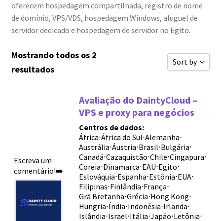
oferecem hospedagem compartilhada, registro de nome
de domínio, VPS/VDS, hospedagem Windows, aluguel de
servidor dedicado e hospedagem de servidor no Egito.
Mostrando todos os 2
Sort by
resultados
Classificar 
Avaliação do DaintyCloud –
Ordenar por 
VPS e proxy para negócios
Ordenar por 
Centros de dados:
Ordenar por 
África
⋅
África do Sul
⋅
Alemanha
⋅
Austrália
⋅
Áustria
⋅
Brasil
⋅
Bulgária
⋅
Novas avali
Canadá
⋅
Cazaquistão
⋅
Chile
⋅
Cingapura
⋅
Escreva um
Coreia
⋅
Dinamarca
⋅
EAU
⋅
Egito
⋅
comentário!➡️
Ordenar por 
Eslováquia
⋅
Espanha
⋅
Estônia
⋅
EUA
⋅
Filipinas
⋅
Finlândia
⋅
França
⋅
Ordenar por 
Grã Bretanha
⋅
Grécia
⋅
Hong Kong
⋅
Sort by
Hungria
⋅
Índia
⋅
Indonésia
⋅
Irlanda
⋅
Islândia
⋅
Israel
⋅
Itália
⋅
Japão
⋅
Letônia
⋅