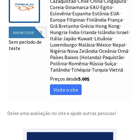
Cazaquistão
⋅
Chile
⋅
China
⋅
Cingapura
⋅
Coreia
⋅
Dinamarca
⋅
EAU
⋅
Egito
⋅
Eslovênia
⋅
Espanha
⋅
Estônia
⋅
EUA
⋅
Europa
⋅
Filipinas
⋅
Finlândia
⋅
França
⋅
Grã Bretanha
⋅
Grécia
⋅
Hong Kong
⋅
Hungria
⋅
Índia
⋅
Irlanda
⋅
Islândia
⋅
Israel
⋅
DIEG
SHOW CODE
Itália
⋅
Japão
⋅
Kuwait
⋅
Lituânia
⋅
Sem período de
Luxemburgo
⋅
Malásia
⋅
México
⋅
Nepal
⋅
teste
Nigéria
⋅
Nova Zelândia
⋅
Oceânia
⋅
Omã
⋅
Países Baixos (Holanda)
⋅
Paquistão
⋅
Polônia
⋅
Romênia
⋅
Rússia
⋅
Suíça
⋅
Tailândia
⋅
Tchéquia
⋅
Turquia
⋅
Vietnã
Preços desde
5.00
$
Visite o site
Deixe uma avaliação no site e ajude outras pessoas!