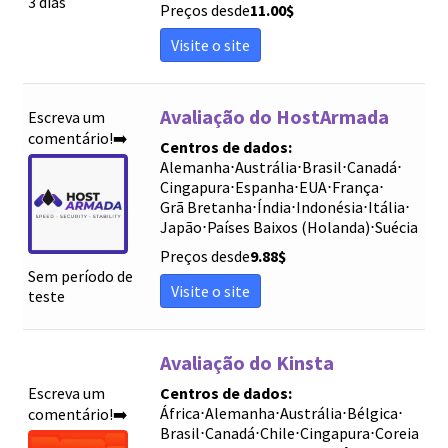
3 dias
Preços desde
11.00
$
Visite o site
Avaliação do HostArmada
Escreva um
comentário!➡️
Centros de dados:
Alemanha
⋅
Austrália
⋅
Brasil
⋅
Canadá
⋅
Cingapura
⋅
Espanha
⋅
EUA
⋅
França
⋅
Grã Bretanha
⋅
Índia
⋅
Indonésia
⋅
Itália
⋅
Japão
⋅
Países Baixos (Holanda)
⋅
Suécia
Preços desde
9.88
$
Sem período de
Visite o site
teste
Avaliação do Kinsta
Escreva um
Centros de dados:
África
⋅
Alemanha
⋅
Austrália
⋅
Bélgica
⋅
comentário!➡️
Brasil
⋅
Canadá
⋅
Chile
⋅
Cingapura
⋅
Coreia