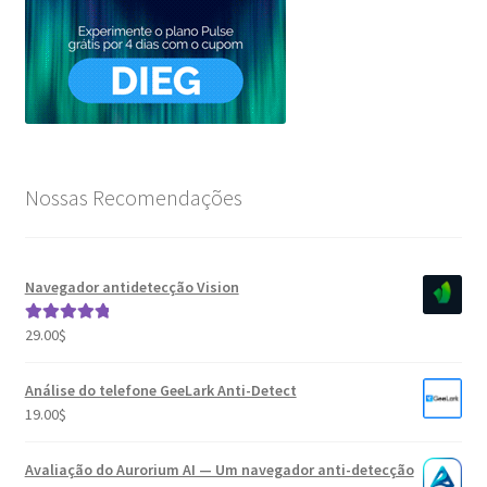
Nossas Recomendações
Navegador antidetecção Vision
29.00
$
Avaliação
5.00
de 5
Análise do telefone GeeLark Anti-Detect
19.00
$
Avaliação do Aurorium AI — Um navegador anti-detecção