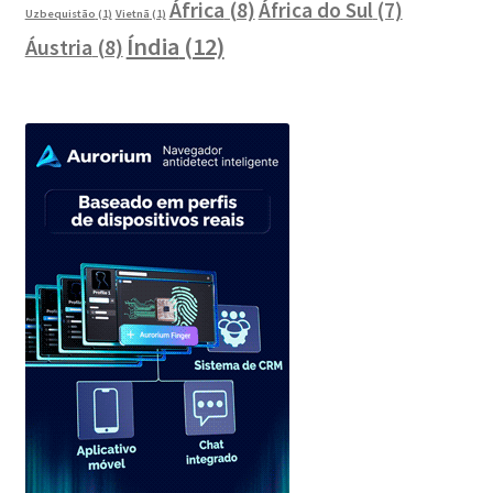
África
(8)
África do Sul
(7)
Uzbequistão
(1)
Vietnã
(1)
Índia
(12)
Áustria
(8)