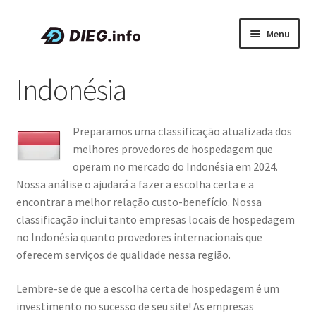
Pular
Pular
Menu
para
para
navegação
o
Artigos
Indonésia
conteúdo
Sobre a DIEG
Preparamos uma classificação atualizada dos
Cupons e Promoções
melhores provedores de hospedagem que
operam no mercado do Indonésia em 2024.
Expandi
Português
Nossa análise o ajudará a fazer a escolha certa e a
menu
encontrar a melhor relação custo-benefício. Nossa
descen
classificação inclui tanto empresas locais de hospedagem
no Indonésia quanto provedores internacionais que
oferecem serviços de qualidade nessa região.
Lembre-se de que a escolha certa de hospedagem é um
investimento no sucesso de seu site! As empresas