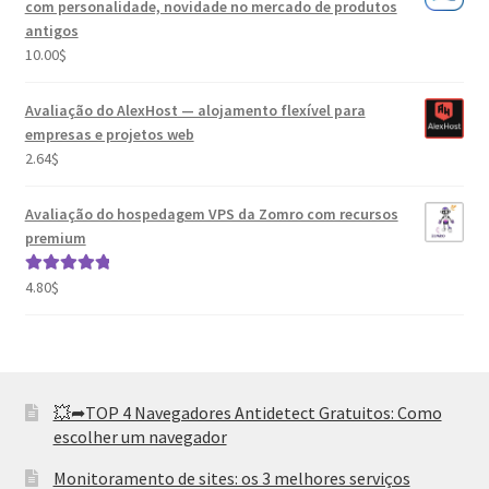
com personalidade, novidade no mercado de produtos
antigos
10.00
$
Avaliação do AlexHost — alojamento flexível para
empresas e projetos web
2.64
$
Avaliação do hospedagem VPS da Zomro com recursos
premium
4.80
$
Avaliação
5.00
de 5
💥➦TOP 4 Navegadores Antidetect Gratuitos: Como
escolher um navegador
Monitoramento de sites: os 3 melhores serviços