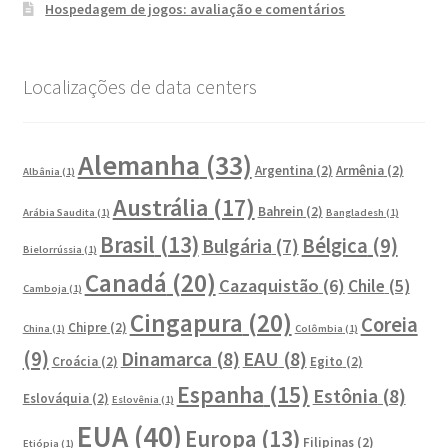
Hospedagem de jogos: avaliação e comentários
Localizações de data centers
Alemanha
(33)
Argentina
(2)
Armênia
(2)
Albânia
(1)
Austrália
(17)
Bahrein
(2)
Arábia Saudita
(1)
Bangladesh
(1)
Brasil
(13)
Bélgica
(9)
Bulgária
(7)
Bielorrússia
(1)
Canadá
(20)
Cazaquistão
(6)
Chile
(5)
Camboja
(1)
Cingapura
(20)
Coreia
Chipre
(2)
China
(1)
Colômbia
(1)
(9)
Dinamarca
(8)
EAU
(8)
Croácia
(2)
Egito
(2)
Espanha
(15)
Estônia
(8)
Eslováquia
(2)
Eslovênia
(1)
EUA
(40)
Europa
(13)
Filipinas
(2)
Etiópia
(1)