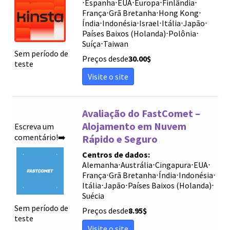
⋅
Espanha
⋅
EUA
⋅
Europa
⋅
Finlândia
⋅
França
⋅
Grã Bretanha
⋅
Hong Kong
⋅
Índia
⋅
Indonésia
⋅
Israel
⋅
Itália
⋅
Japão
⋅
Países Baixos (Holanda)
⋅
Polônia
⋅
Suíça
⋅
Taiwan
Sem período de
Preços desde
30.00
$
teste
Visite o site
Avaliação do FastComet –
Alojamento em Nuvem
Escreva um
comentário!➡️
Rápido e Seguro
Centros de dados:
Alemanha
⋅
Austrália
⋅
Cingapura
⋅
EUA
⋅
França
⋅
Grã Bretanha
⋅
Índia
⋅
Indonésia
⋅
Itália
⋅
Japão
⋅
Países Baixos (Holanda)
⋅
Suécia
Sem período de
Preços desde
8.95
$
teste
Visite o site