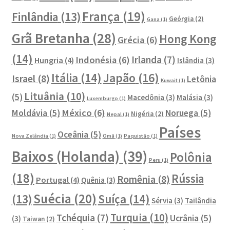
França
(19)
Finlândia
(13)
Geórgia
(2)
Gana
(1)
Grã Bretanha
(28)
Hong Kong
Grécia
(6)
(14)
Irlanda
(7)
Indonésia
(6)
Hungria
(4)
Islândia
(3)
Japão
(16)
Itália
(14)
Israel
(8)
Letônia
Kuwait
(1)
Lituânia
(10)
(5)
Macedônia
(3)
Malásia
(3)
Luxemburgo
(1)
México
(6)
Moldávia
(5)
Noruega
(5)
Nigéria
(2)
Nepal
(1)
Países
Oceânia
(5)
Nova Zelândia
(1)
Omã
(1)
Paquistão
(1)
Baixos (Holanda)
(39)
Polônia
Peru
(1)
(18)
Rússia
Romênia
(8)
Portugal
(4)
Quênia
(3)
Suécia
(20)
Suíça
(14)
(13)
Sérvia
(3)
Tailândia
Turquia
(10)
Tchéquia
(7)
Ucrânia
(5)
(3)
Taiwan
(2)