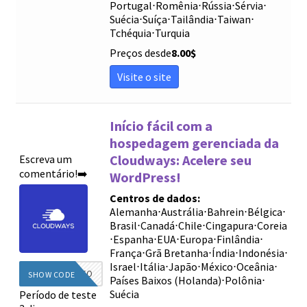
Portugal
⋅
Romênia
⋅
Rússia
⋅
Sérvia
⋅
Suécia
⋅
Suíça
⋅
Tailândia
⋅
Taiwan
⋅
Tchéquia
⋅
Turquia
Preços desde
8.00
$
Visite o site
Início fácil com a
hospedagem gerenciada da
Cloudways: Acelere seu
Escreva um
comentário!➡️
WordPress!
Centros de dados:
Alemanha
⋅
Austrália
⋅
Bahrein
⋅
Bélgica
⋅
Brasil
⋅
Canadá
⋅
Chile
⋅
Cingapura
⋅
Coreia
⋅
Espanha
⋅
EUA
⋅
Europa
⋅
Finlândia
⋅
França
⋅
Grã Bretanha
⋅
Índia
⋅
Indonésia
⋅
Israel
⋅
Itália
⋅
Japão
⋅
México
⋅
Oceânia
⋅
DIEGINFO
SHOW CODE
Países Baixos (Holanda)
⋅
Polônia
⋅
Suécia
Período de teste