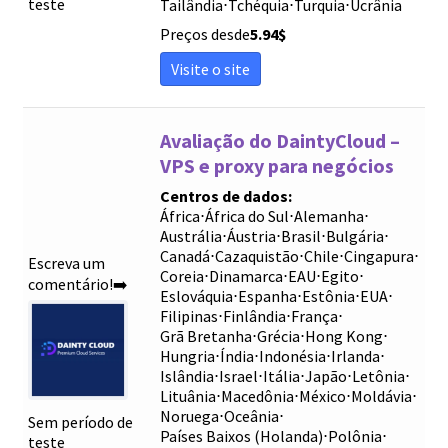
teste
Tailândia
⋅
Tchéquia
⋅
Turquia
⋅
Ucrânia
Preços desde
5.94
$
Visite o site
Avaliação do DaintyCloud –
VPS e proxy para negócios
Centros de dados:
África
⋅
África do Sul
⋅
Alemanha
⋅
Austrália
⋅
Áustria
⋅
Brasil
⋅
Bulgária
⋅
Canadá
⋅
Cazaquistão
⋅
Chile
⋅
Cingapura
⋅
Escreva um
Coreia
⋅
Dinamarca
⋅
EAU
⋅
Egito
⋅
comentário!➡️
Eslováquia
⋅
Espanha
⋅
Estônia
⋅
EUA
⋅
Filipinas
⋅
Finlândia
⋅
França
⋅
Grã Bretanha
⋅
Grécia
⋅
Hong Kong
⋅
Hungria
⋅
Índia
⋅
Indonésia
⋅
Irlanda
⋅
Islândia
⋅
Israel
⋅
Itália
⋅
Japão
⋅
Letônia
⋅
Lituânia
⋅
Macedônia
⋅
México
⋅
Moldávia
⋅
Noruega
⋅
Oceânia
⋅
Sem período de
Países Baixos (Holanda)
⋅
Polônia
⋅
teste