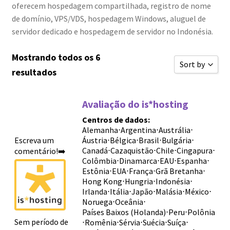
oferecem hospedagem compartilhada, registro de nome
de domínio, VPS/VDS, hospedagem Windows, aluguel de
servidor dedicado e hospedagem de servidor no Indonésia.
Mostrando todos os 6
Sort by
resultados
Classificar 
Avaliação do is*hosting
Ordenar por 
Centros de dados:
Ordenar por 
Alemanha
⋅
Argentina
⋅
Austrália
⋅
Escreva um
Áustria
⋅
Bélgica
⋅
Brasil
⋅
Bulgária
⋅
Ordenar por 
Canadá
⋅
Cazaquistão
⋅
Chile
⋅
Cingapura
⋅
comentário!➡️
Novas avali
Colômbia
⋅
Dinamarca
⋅
EAU
⋅
Espanha
⋅
Estônia
⋅
EUA
⋅
França
⋅
Grã Bretanha
⋅
Ordenar por 
Hong Kong
⋅
Hungria
⋅
Indonésia
⋅
Irlanda
⋅
Itália
⋅
Japão
⋅
Malásia
⋅
México
⋅
Ordenar por 
Noruega
⋅
Oceânia
⋅
Países Baixos (Holanda)
⋅
Peru
⋅
Polônia
Sort by
Sem período de
⋅
Romênia
⋅
Sérvia
⋅
Suécia
⋅
Suíça
⋅