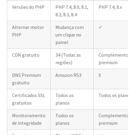
Versões do PHP
PHP 7.4, 8.0, 8.1,
PHP 7.4, 8.x
8.2, 8.3, 8.4
Alternar motor
Mudança com
✓
PHP
um clique no
painel
CDN gratuito
34 (Todas as
Complemento
regiões)
premium
DNS Premium
Amazon R53
X
gratuito
Certificados SSL
Todos os
Todos os planos
gratuitos
planos
Monitoramento
Todos os
Complemento
de integridade
planos
premium