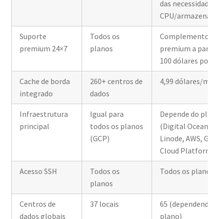
das necessidades 
CPU/armazename
Suporte
Todos os
Complemento
premium 24×7
planos
premium a partir
100 dólares por 
Cache de borda
260+ centros de
4,99 dólares/mês
integrado
dados
Infraestrutura
Igual para
Depende do plan
principal
todos os planos
(Digital Ocean, Vu
(GCP)
Linode, AWS, Goo
Cloud Platform)
Acesso SSH
Todos os
Todos os planos
planos
Centros de
37 locais
65 (dependendo 
dados globais
plano)