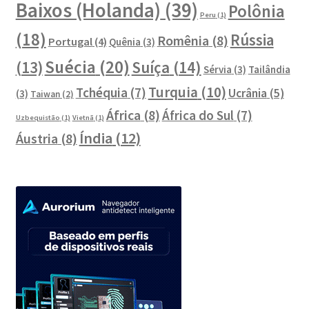
Baixos (Holanda)
(39)
Polônia
Peru
(1)
(18)
Rússia
Romênia
(8)
Portugal
(4)
Quênia
(3)
Suécia
(20)
Suíça
(14)
(13)
Sérvia
(3)
Tailândia
Turquia
(10)
Tchéquia
(7)
Ucrânia
(5)
(3)
Taiwan
(2)
África
(8)
África do Sul
(7)
Uzbequistão
(1)
Vietnã
(1)
Índia
(12)
Áustria
(8)