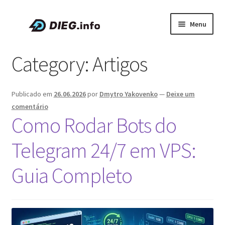
Pular
Pular
Menu
para
para
navegação
o
Artigos
Category:
Artigos
conteúdo
Sobre a DIEG
Publicado em
26.06.2026
por
Dmytro Yakovenko
—
Deixe um
Cupons e Promoções
comentário
Como Rodar Bots do
Expandi
Português
menu
Telegram 24/7 em VPS:
descen
Guia Completo