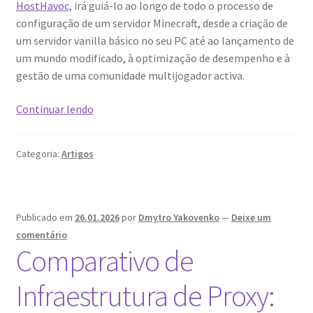
HostHavoc,
irá guiá-lo ao longo de todo o processo de
configuração de um servidor Minecraft, desde a criação de
um servidor vanilla básico no seu PC até ao lançamento de
um mundo modificado, à optimização de desempenho e à
gestão de uma comunidade multijogador activa.
Como
Continuar lendo
configurar
um
Categoria:
Artigos
servidor
Minecraft:
a
configuração
Publicado em
26.01.2026
por
Dmytro Yakovenko
—
Deixe um
tornou-
comentário
se
Comparativo de
mais
fácil.
Infraestrutura de Proxy: