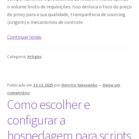
o volume bruto de requisições. Isso desloca o foco do preço
do proxy para a sua qualidade, transparência de sourcing
(origem) e mecanismos de controle.
Comparativo
Continuar lendo
de
Infraestrutura
Categoria:
Artigos
de
Proxy:
Auditoria
de
Publicado em
13.12.2025
por
Dmytro Yakovenko
—
Deixe um
Redes
comentário
de
Como escolher e
IPs
Residenciais
configurar a
e
Móveis
hospedagem para scripts