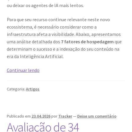
ou deixar os agentes de IA mais lentos.
Para que seu recurso continue relevante neste novo
ecossistema, é necessário considerar como a
infraestrutura afeta a visibilidade. Abaixo, apresentamos
uma análise detalhada dos
7 fatores de hospedagem
que
determinam o sucesso e a indexação do seu conteúdo na
era da Inteligência Artificial.
A
Continuar lendo
evolução
da
Categoria:
Artigos
hospedagem
na
web
na
Publicado em
23.04.2026
por
Tracker
—
Deixe um comentário
era
Avaliação de 34
da