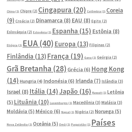
Cingapura
(20)
Coreia
Chipre
(2)
China
(1)
Colômbia
(1)
(9)
Dinamarca
(8)
EAU
(8)
Croácia
(2)
Egito
(2)
Espanha
(15)
Estônia
(8)
Eslováquia
(2)
Eslovênia
(1)
EUA
(40)
Europa
(13)
Filipinas
(2)
Etiópia
(1)
França
(19)
Finlândia
(13)
Geórgia
(2)
Gana
(1)
Grã Bretanha
(28)
Hong Kong
Grécia
(6)
(14)
Irlanda
(7)
Indonésia
(6)
Hungria
(4)
Islândia
(3)
Japão
(16)
Itália
(14)
Israel
(8)
Letônia
Kuwait
(1)
Lituânia
(10)
(5)
Macedônia
(3)
Malásia
(3)
Luxemburgo
(1)
México
(6)
Moldávia
(5)
Noruega
(5)
Nigéria
(2)
Nepal
(1)
Países
Oceânia
(5)
Nova Zelândia
(1)
Omã
(1)
Paquistão
(1)