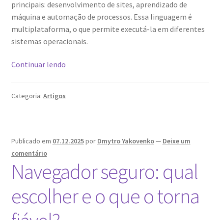
principais: desenvolvimento de sites, aprendizado de
máquina e automação de processos. Essa linguagem é
multiplataforma, o que permite executá-la em diferentes
sistemas operacionais.
Como
Continuar lendo
escolher
e
Categoria:
Artigos
configurar
a
hospedagem
para
Publicado em
07.12.2025
por
Dmytro Yakovenko
—
Deixe um
scripts
comentário
Python
Navegador seguro: qual
e
aplicativos
escolher e o que o torna
da
Web