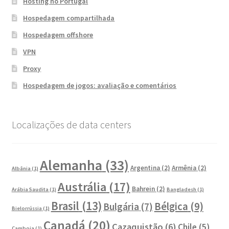
Hosting no Portugal
Hospedagem compartilhada
Hospedagem offshore
VPN
Proxy
Hospedagem de jogos: avaliação e comentários
Localizações de data centers
Alemanha
(33)
Argentina
(2)
Armênia
(2)
Albânia
(1)
Austrália
(17)
Bahrein
(2)
Arábia Saudita
(1)
Bangladesh
(1)
Brasil
(13)
Bélgica
(9)
Bulgária
(7)
Bielorrússia
(1)
Canadá
(20)
Cazaquistão
(6)
Chile
(5)
Camboja
(1)