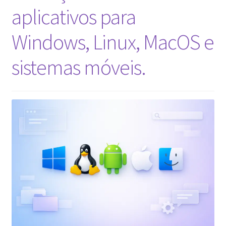
IA:
aplicativos para
7
fatores
Windows, Linux, MacOS e
essenciais
para
sistemas móveis.
a
visibilidade
do
seu
site