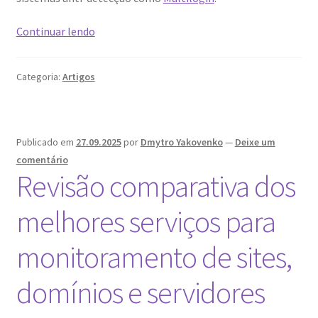
Navegador
Continuar lendo
seguro:
qual
Categoria:
Artigos
escolher
e
o
que
Publicado em
27.09.2025
por
Dmytro Yakovenko
—
Deixe um
o
comentário
torna
Revisão comparativa dos
fiável?
melhores serviços para
monitoramento de sites,
domínios e servidores