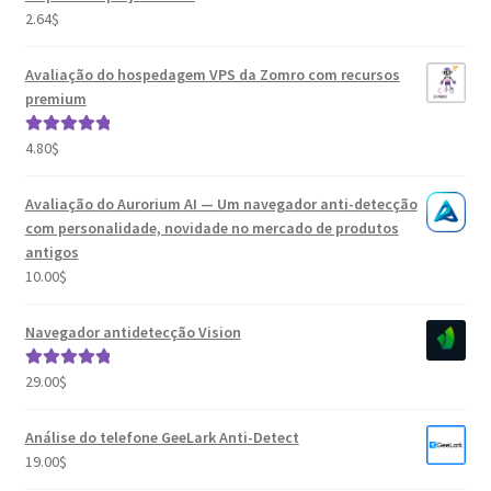
2.64
$
Avaliação do hospedagem VPS da Zomro com recursos
premium
4.80
$
Avaliação
5.00
de 5
Avaliação do Aurorium AI — Um navegador anti-detecção
com personalidade, novidade no mercado de produtos
antigos
10.00
$
Navegador antidetecção Vision
29.00
$
Avaliação
5.00
de 5
Análise do telefone GeeLark Anti-Detect
19.00
$