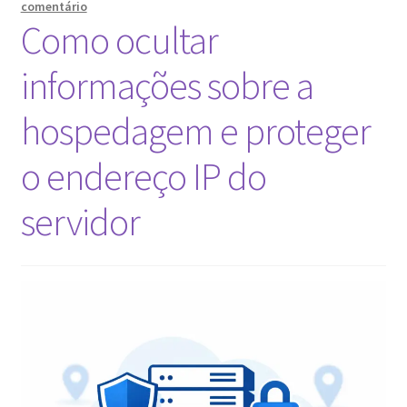
MacOS
comentário
e
Como ocultar
sistemas
móveis.
informações sobre a
hospedagem e proteger
o endereço IP do
servidor