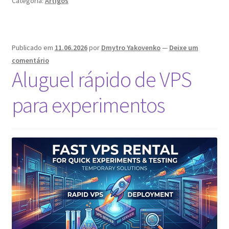
Categoria:
Artigos
do
Telegram
24/7
em
Publicado em
11.06.2026
por
Dmytro Yakovenko
—
Deixe um
VPS:
comentário
Guia
Aluguel rápido de VPS
Completo
para experimentos