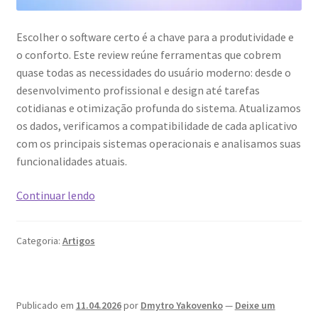
Escolher o software certo é a chave para a produtividade e
o conforto. Este review reúne ferramentas que cobrem
quase todas as necessidades do usuário moderno: desde o
desenvolvimento profissional e design até tarefas
cotidianas e otimização profunda do sistema. Atualizamos
os dados, verificamos a compatibilidade de cada aplicativo
com os principais sistemas operacionais e analisamos suas
funcionalidades atuais.
Avaliação
Continuar lendo
de
34
Categoria:
Artigos
aplicativos
para
Windows,
Linux,
Publicado em
11.04.2026
por
Dmytro Yakovenko
—
Deixe um