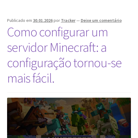
a
hospedagem
e
Publicado em
30.01.2026
por
Tracker
—
Deixe um comentário
proteger
Como configurar um
o
endereço
servidor Minecraft: a
IP
do
configuração tornou-se
servidor
mais fácil.