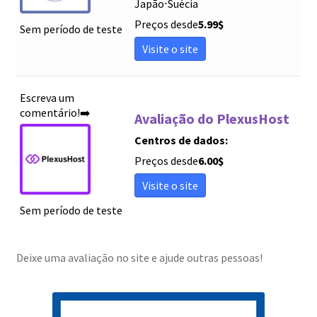
Japão
⋅
Suécia
Preços desde
5.99
$
Sem período de teste
Visite o site
Escreva um
comentário!➡️
Avaliação do PlexusHost
Centros de dados:
Preços desde
6.00
$
Visite o site
Sem período de teste
Deixe uma avaliação no site e ajude outras pessoas!