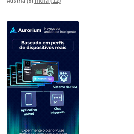
Índia
(12)
Áustria
(8)