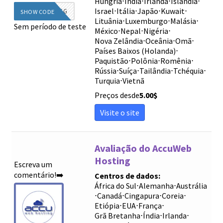
Hungria
⋅
Índia
⋅
Irlanda
⋅
Islândia
⋅
Israel
⋅
Itália
⋅
Japão
⋅
Kuwait
⋅
DIEG
SHOW CODE
Lituânia
⋅
Luxemburgo
⋅
Malásia
⋅
Sem período de teste
México
⋅
Nepal
⋅
Nigéria
⋅
Nova Zelândia
⋅
Oceânia
⋅
Omã
⋅
Países Baixos (Holanda)
⋅
Paquistão
⋅
Polônia
⋅
Romênia
⋅
Rússia
⋅
Suíça
⋅
Tailândia
⋅
Tchéquia
⋅
Turquia
⋅
Vietnã
Preços desde
5.00
$
Visite o site
Avaliação do AccuWeb
Hosting
Escreva um
comentário!➡️
Centros de dados:
África do Sul
⋅
Alemanha
⋅
Austrália
⋅
Canadá
⋅
Cingapura
⋅
Coreia
⋅
Etiópia
⋅
EUA
⋅
França
⋅
Grã Bretanha
⋅
Índia
⋅
Irlanda
⋅