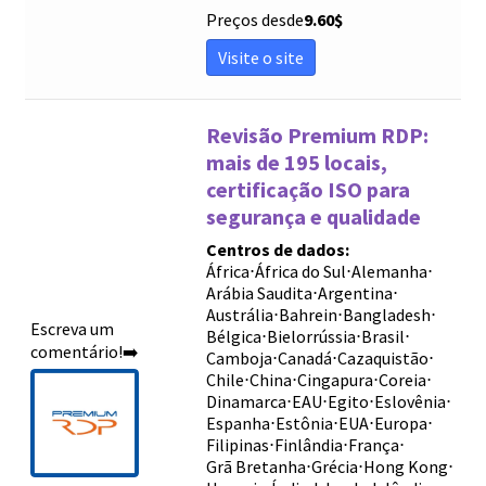
Preços desde
9.60
$
Visite o site
Revisão Premium RDP:
mais de 195 locais,
certificação ISO para
segurança e qualidade
Centros de dados:
África
⋅
África do Sul
⋅
Alemanha
⋅
Arábia Saudita
⋅
Argentina
⋅
Austrália
⋅
Bahrein
⋅
Bangladesh
⋅
Escreva um
Bélgica
⋅
Bielorrússia
⋅
Brasil
⋅
comentário!➡️
Camboja
⋅
Canadá
⋅
Cazaquistão
⋅
Chile
⋅
China
⋅
Cingapura
⋅
Coreia
⋅
Dinamarca
⋅
EAU
⋅
Egito
⋅
Eslovênia
⋅
Espanha
⋅
Estônia
⋅
EUA
⋅
Europa
⋅
Filipinas
⋅
Finlândia
⋅
França
⋅
Grã Bretanha
⋅
Grécia
⋅
Hong Kong
⋅