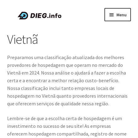
Pular
Pular
Menu
para
para
navegação
o
Artigos
Vietnã
conteúdo
Sobre a DIEG
Preparamos uma classificação atualizada dos melhores
Cupons e Promoções
provedores de hospedagem que operam no mercado do
Vietnã em 2024. Nossa análise o ajudará a fazer a escolha
Expandi
Português
certa e a encontrar a melhor relação custo-benefício.
menu
Nossa classificação inclui tanto empresas locais de
descen
hospedagem no Vietnã quanto provedores internacionais
que oferecem serviços de qualidade nessa região.
Lembre-se de que a escolha certa de hospedagem é um
investimento no sucesso de seu site! As empresas
oferecem hospedagem compartilhada, registro de nome