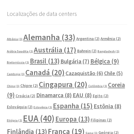
Localizações de data centers
Alemanha
(33)
Argentina
(2)
Armênia
(2)
Albânia
(1)
Austrália
(17)
Bahrein
(2)
Arábia Saudita
(1)
Bangladesh
(1)
Brasil
(13)
Bélgica
(9)
Bulgária
(7)
Bielorrússia
(1)
Canadá
(20)
Cazaquistão
(6)
Chile
(5)
Camboja
(1)
Cingapura
(20)
Coreia
Chipre
(2)
China
(1)
Colômbia
(1)
(9)
Dinamarca
(8)
EAU
(8)
Croácia
(2)
Egito
(2)
Espanha
(15)
Estônia
(8)
Eslováquia
(2)
Eslovênia
(1)
EUA
(40)
Europa
(13)
Filipinas
(2)
Etiópia
(1)
França
(19)
Finlândia
(13)
Geórgia
(2)
Gana
(1)