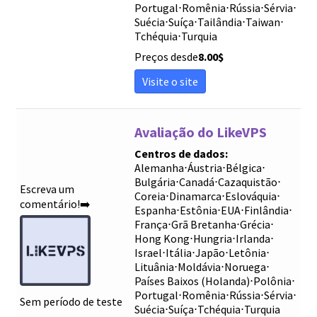
Portugal
⋅
Romênia
⋅
Rússia
⋅
Sérvia
⋅
Suécia
⋅
Suíça
⋅
Tailândia
⋅
Taiwan
⋅
Tchéquia
⋅
Turquia
Preços desde
8.00
$
Visite o site
Avaliação do LikeVPS
Centros de dados:
Alemanha
⋅
Áustria
⋅
Bélgica
⋅
Bulgária
⋅
Canadá
⋅
Cazaquistão
⋅
Escreva um
Coreia
⋅
Dinamarca
⋅
Eslováquia
⋅
comentário!➡️
Espanha
⋅
Estônia
⋅
EUA
⋅
Finlândia
⋅
França
⋅
Grã Bretanha
⋅
Grécia
⋅
Hong Kong
⋅
Hungria
⋅
Irlanda
⋅
Israel
⋅
Itália
⋅
Japão
⋅
Letônia
⋅
Lituânia
⋅
Moldávia
⋅
Noruega
⋅
Países Baixos (Holanda)
⋅
Polônia
⋅
Portugal
⋅
Romênia
⋅
Rússia
⋅
Sérvia
⋅
Sem período de teste
Suécia
⋅
Suíça
⋅
Tchéquia
⋅
Turquia