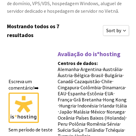
de domínio, VPS/VDS, hospedagem Windows, aluguel de
servidor dedicado e hospedagem de servidor no Vietnã.
Mostrando todos os 7
Sort by
resultados
Classificar 
Avaliação do is*hosting
Ordenar por 
Centros de dados:
Ordenar por 
Alemanha
⋅
Argentina
⋅
Austrália
⋅
Áustria
⋅
Bélgica
⋅
Brasil
⋅
Bulgária
⋅
Ordenar por 
Escreva um
Canadá
⋅
Cazaquistão
⋅
Chile
⋅
Novas avali
Cingapura
⋅
Colômbia
⋅
Dinamarca
⋅
comentário!➡️
EAU
⋅
Espanha
⋅
Estônia
⋅
EUA
⋅
Ordenar por 
França
⋅
Grã Bretanha
⋅
Hong Kong
⋅
Hungria
⋅
Indonésia
⋅
Irlanda
⋅
Itália
Ordenar por 
⋅
Japão
⋅
Malásia
⋅
México
⋅
Noruega
⋅
Oceânia
⋅
Países Baixos (Holanda)
⋅
Sort by
Peru
⋅
Polônia
⋅
Romênia
⋅
Sérvia
⋅
Sem período de teste
Suécia
⋅
Suíça
⋅
Tailândia
⋅
Tchéquia
⋅
Turquia
⋅
Ucrânia