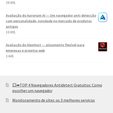
29.00
$
Avaliação
5.00
de 5
Avaliação do Aurorium AI — Um navegador anti-detecção
com personalidade, novidade no mercado de produtos
antigos
10.00
$
Avaliação do AlexHost — alojamento flexível para
empresas e projetos web
2.64
$
💥➦TOP 4 Navegadores Antidetect Gratuitos: Como
escolher um navegador
Monitoramento de sites: os 3 melhores serviços