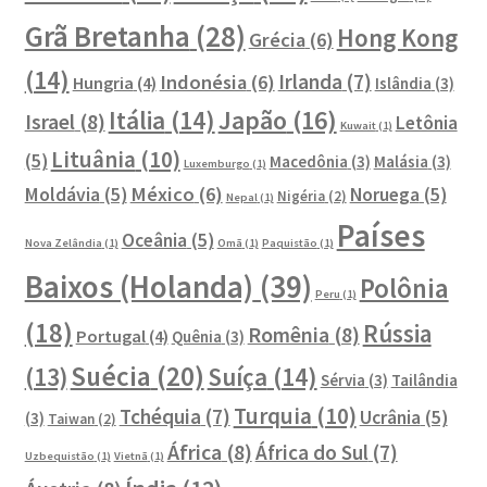
Grã Bretanha
(28)
Hong Kong
Grécia
(6)
(14)
Irlanda
(7)
Indonésia
(6)
Hungria
(4)
Islândia
(3)
Japão
(16)
Itália
(14)
Israel
(8)
Letônia
Kuwait
(1)
Lituânia
(10)
(5)
Macedônia
(3)
Malásia
(3)
Luxemburgo
(1)
México
(6)
Moldávia
(5)
Noruega
(5)
Nigéria
(2)
Nepal
(1)
Países
Oceânia
(5)
Nova Zelândia
(1)
Omã
(1)
Paquistão
(1)
Baixos (Holanda)
(39)
Polônia
Peru
(1)
(18)
Rússia
Romênia
(8)
Portugal
(4)
Quênia
(3)
Suécia
(20)
Suíça
(14)
(13)
Sérvia
(3)
Tailândia
Turquia
(10)
Tchéquia
(7)
Ucrânia
(5)
(3)
Taiwan
(2)
África
(8)
África do Sul
(7)
Uzbequistão
(1)
Vietnã
(1)