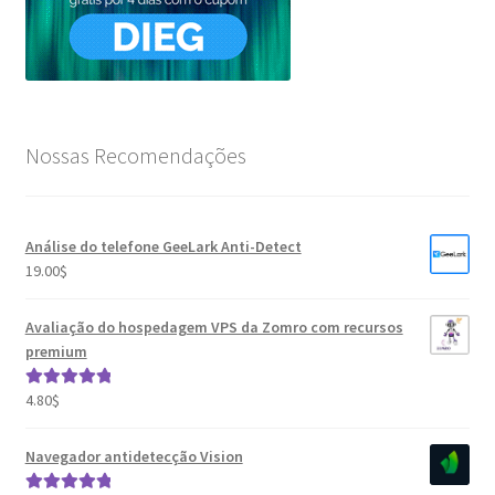
Nossas Recomendações
Análise do telefone GeeLark Anti-Detect
19.00
$
Avaliação do hospedagem VPS da Zomro com recursos
premium
4.80
$
Avaliação
5.00
de 5
Navegador antidetecção Vision