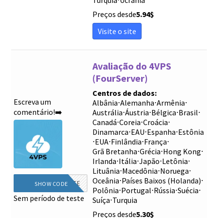
Preços desde
5.94
$
Visite o site
Avaliação do 4VPS
(FourServer)
Centros de dados:
Escreva um
Albânia
⋅
Alemanha
⋅
Armênia
⋅
comentário!➡️
Austrália
⋅
Áustria
⋅
Bélgica
⋅
Brasil
⋅
Canadá
⋅
Coreia
⋅
Croácia
⋅
Dinamarca
⋅
EAU
⋅
Espanha
⋅
Estônia
⋅
EUA
⋅
Finlândia
⋅
França
⋅
Grã Bretanha
⋅
Grécia
⋅
Hong Kong
⋅
Irlanda
⋅
Itália
⋅
Japão
⋅
Letônia
⋅
Lituânia
⋅
Macedônia
⋅
Noruega
⋅
Oceânia
⋅
Países Baixos (Holanda)
⋅
AUTOMATICAMENTE
SHOW CODE
Polônia
⋅
Portugal
⋅
Rússia
⋅
Suécia
⋅
Sem período de teste
Suíça
⋅
Turquia
Preços desde
5.30
$