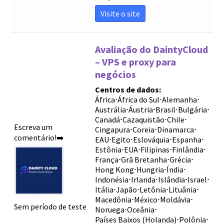
Visite o site
Avaliação do DaintyCloud
– VPS e proxy para
negócios
Centros de dados:
África
⋅
África do Sul
⋅
Alemanha
⋅
Austrália
⋅
Áustria
⋅
Brasil
⋅
Bulgária
⋅
Canadá
⋅
Cazaquistão
⋅
Chile
⋅
Escreva um
Cingapura
⋅
Coreia
⋅
Dinamarca
⋅
comentário!➡️
EAU
⋅
Egito
⋅
Eslováquia
⋅
Espanha
⋅
Estônia
⋅
EUA
⋅
Filipinas
⋅
Finlândia
⋅
França
⋅
Grã Bretanha
⋅
Grécia
⋅
Hong Kong
⋅
Hungria
⋅
Índia
⋅
Indonésia
⋅
Irlanda
⋅
Islândia
⋅
Israel
⋅
Itália
⋅
Japão
⋅
Letônia
⋅
Lituânia
⋅
Macedônia
⋅
México
⋅
Moldávia
⋅
Sem período de teste
Noruega
⋅
Oceânia
⋅
Países Baixos (Holanda)
⋅
Polônia
⋅