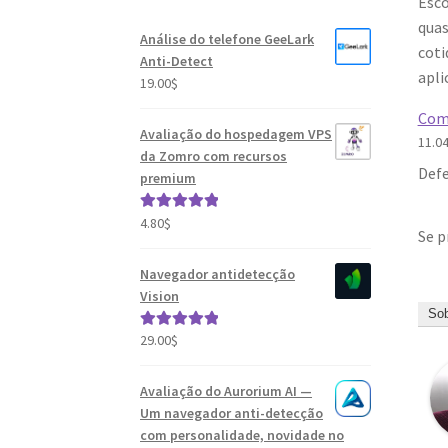
Esco
quas
Análise do telefone GeeLark
coti
Anti-Detect
apli
19.00
$
Como
Avaliação do hospedagem VPS
11.0
da Zomro com recursos
Defe
premium
4.80
$
Avaliação
Se p
5.00
de 5
Navegador antidetecção
Vision
Sob
29.00
$
Avaliação
5.00
de 5
Avaliação do Aurorium AI —
Um navegador anti-detecção
com personalidade, novidade no