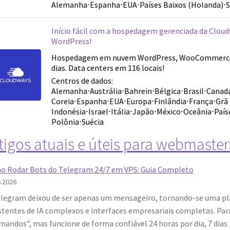
Alemanha
⋅
Espanha
⋅
EUA
⋅
Países Baixos (Holanda)
⋅
S
Início fácil com a hospedagem gerenciada da Cloud
WordPress!
Hospedagem em nuvem WordPress, WooCommerce. 
dias. Data centers em 116 locais!
Centros de dados:
Alemanha
⋅
Austrália
⋅
Bahrein
⋅
Bélgica
⋅
Brasil
⋅
Canad
Coreia
⋅
Espanha
⋅
EUA
⋅
Europa
⋅
Finlândia
⋅
França
⋅
Grã
Indonésia
⋅
Israel
⋅
Itália
⋅
Japão
⋅
México
⋅
Oceânia
⋅
País
Polônia
⋅
Suécia
tigos atuais e úteis para webmaste
 Rodar Bots do Telegram 24/7 em VPS: Guia Completo
6.2026
legram deixou de ser apenas um mensageiro, tornando-se uma pla
stentes de IA complexos e interfaces empresariais completas. Par
mandos”, mas funcione de forma confiável 24 horas por dia, 7 dias