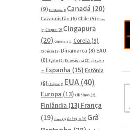
Canadá
(20)
(9)
Camboja
(1)
Cazaquistão
(6)
Chile
(5)
China
Cingapura
Chipre
(2)
(1)
(20)
Coreia
(9)
Colômbia
(1)
Dinamarca
(8)
EAU
Croácia
(2)
(8)
Egito
(2)
Eslováquia
(2)
Eslovênia
Espanha
(15)
Estônia
(1)
EUA
(40)
(8)
Etiópia
(1)
Europa
(13)
Filipinas
(2)
França
Finlândia
(13)
Grã
(19)
Geórgia
(2)
Gana
(1)