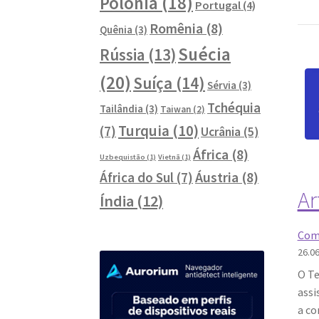
Polônia
(18)
Portugal
(4)
Romênia
(8)
Quênia
(3)
Suécia
Rússia
(13)
(20)
Suíça
(14)
Sérvia
(3)
Tchéquia
Tailândia
(3)
Taiwan
(2)
Turquia
(10)
(7)
Ucrânia
(5)
África
(8)
Uzbequistão
(1)
Vietnã
(1)
Áustria
(8)
África do Sul
(7)
Ar
Índia
(12)
Como
26.0
O Te
assi
a co