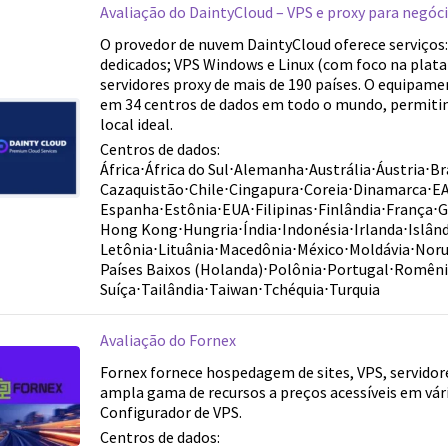
Avaliação do DaintyCloud – VPS e proxy para negóc
O provedor de nuvem DaintyCloud oferece serviços:
dedicados; VPS Windows e Linux (com foco na plat
servidores proxy de mais de 190 países. O equipam
em 34 centros de dados em todo o mundo, permitin
local ideal.
Centros de dados:
África
⋅
África do Sul
⋅
Alemanha
⋅
Austrália
⋅
Áustria
⋅
Br
Cazaquistão
⋅
Chile
⋅
Cingapura
⋅
Coreia
⋅
Dinamarca
⋅
E
Espanha
⋅
Estônia
⋅
EUA
⋅
Filipinas
⋅
Finlândia
⋅
França
⋅
G
Hong Kong
⋅
Hungria
⋅
Índia
⋅
Indonésia
⋅
Irlanda
⋅
Islân
Letônia
⋅
Lituânia
⋅
Macedônia
⋅
México
⋅
Moldávia
⋅
Nor
Países Baixos (Holanda)
⋅
Polônia
⋅
Portugal
⋅
Romêni
Suíça
⋅
Tailândia
⋅
Taiwan
⋅
Tchéquia
⋅
Turquia
Avaliação do Fornex
Fornex fornece hospedagem de sites, VPS, servido
ampla gama de recursos a preços acessíveis em vári
Configurador de VPS.
Centros de dados: