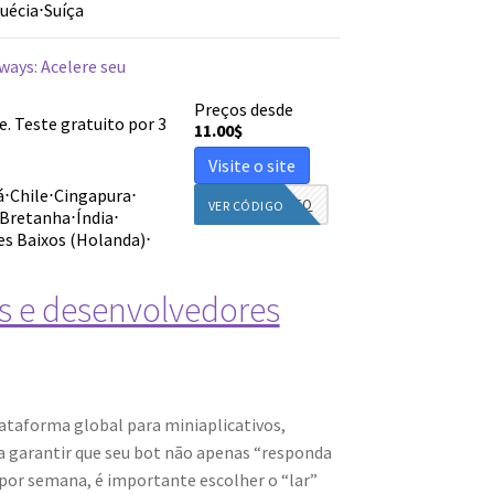
uécia
⋅
Suíça
ways: Acelere seu
Preços desde
Teste gratuito por 3
11.00
$
Visite o site
á
⋅
Chile
⋅
Cingapura
⋅
DIEGINFO
VER CÓDIGO
 Bretanha
⋅
Índia
⋅
es Baixos (Holanda)
⋅
rs e desenvolvedores
taforma global para miniaplicativos,
a garantir que seu bot não apenas “responda
 por semana, é importante escolher o “lar”