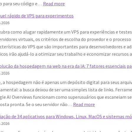
:
o para seu código e…
Read more
Como
uel rápido de VPS para experimentos
Rodar
6.2026
Bots
ubra como alugar rapidamente um VPS para experiências e testes. 
do
ervidores virtuais, os critérios de escolha do provedor e o processo
Telegram
cterísticas do VPS que são importantes para desenvolvedores e a
24/7
icos irão ajudá-lo a otimizar seu trabalho e economizar recursos 
em
VPS:
olução da hospedagem na web na era da IA: 7 fatores essenciais para
Guia
4.2026
Completo
, a hospedagem não é apenas um depósito digital para seus ar
amental: a busca deixou de ser uma simples lista de links. Ferra
le AI Overviews funcionam como superusuários que escaneiam seu
:
osta pronta. Se o seu servidor não…
Read more
A
iação de 34 aplicativos para Windows, Linux, MacOS e sistemas mó
evolução
4.2026
da