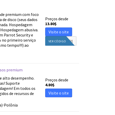
dade premium com foco
Preços desde
a de disco (seus dados
13.80
$
inhada. Hospedagem
. Hospedagem abusiva.
Visite o site
m Parrot Security e
% no primeiro serviço
9NFE1G2VSH
VER CÓDIGO
esmo tempo!!!) ao
rsos premium
e alto desempenho.
Preços desde
as! Suporte
4.80
$
pedagem! Em todos os
Visite o site
gidos de recursos de
a)
⋅
Polônia