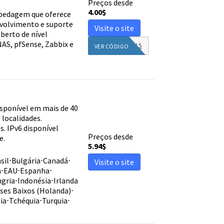
Preços desde
4.00
$
pedagem que oferece
nvolvimento e suporte
Visite o site
berto de nível
AS, pfSense, Zabbix e
DIEGINFO15
VER CÓDIGO
sponível em mais de 40
 localidades.
. IPv6 disponível
Preços desde
e.
5.94
$
sil
⋅
Bulgária
⋅
Canadá
⋅
Visite o site
a
⋅
EAU
⋅
Espanha
⋅
gria
⋅
Indonésia
⋅
Irlanda
ses Baixos (Holanda)
⋅
ia
⋅
Tchéquia
⋅
Turquia
⋅