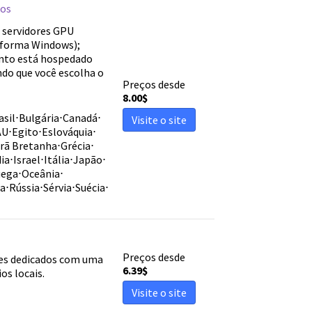
ios
 servidores GPU
aforma Windows);
ento está hospedado
do que você escolha o
Preços desde
8.00
$
asil
⋅
Bulgária
⋅
Canadá
⋅
Visite o site
AU
⋅
Egito
⋅
Eslováquia
⋅
rã Bretanha
⋅
Grécia
⋅
dia
⋅
Israel
⋅
Itália
⋅
Japão
⋅
uega
⋅
Oceânia
⋅
a
⋅
Rússia
⋅
Sérvia
⋅
Suécia
⋅
Preços desde
res dedicados com uma
6.39
$
os locais.
Visite o site