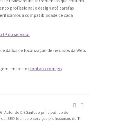
. Este review reúne ferramentas que cobrem
nto profissional e design até tarefas
erificamos a compatibilidade de cada
iação
 IP do servidor
e dados de localização de recursos da Web.
cativos
a
dows,
dagem, entre em
contato comigo
.
x,
OS
temas
eis.
. Autor do DIEG.info, o principal hub de
s, SEO técnico e serviços profissionais de TI.