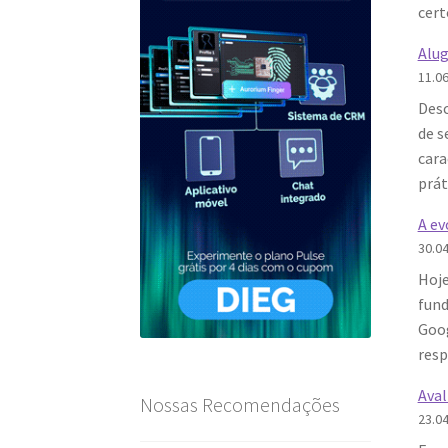
cert
Alug
11.0
Desc
de s
cara
prát
A ev
30.0
Hoje
fund
Goog
resp
Aval
Nossas Recomendações
23.0