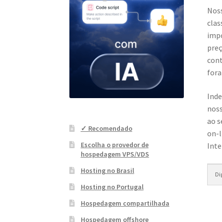
Noss
clas
impo
preç
cont
fora
Inde
noss
ao s
✓ Recomendado
on-l
Escolha o provedor de
Inte
hospedagem VPS/VDS
Hosting no Brasil
Hosting no Portugal
Hospedagem compartilhada
Hospedagem offshore