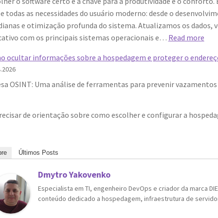
lher o software certo é a chave para a produtividade e o conforto
hospedagem
e todas as necessidades do usuário moderno: desde o desenvolvime
na
dianas e otimização profunda do sistema. Atualizamos os dados, v
web
:
cativo com os principais sistemas operacionais e…
Read more
na
Aval
era
 ocultar informações sobre a hospedagem e proteger o endereço
de
da
4.2026
34
IA:
sa OSINT: Uma análise de ferramentas para prevenir vazamentos d
apli
7
par
fatores
Win
essenciais
recisar de orientação sobre como escolher e configurar a hospe
Linu
para
Mac
a
e
visibilidade
re
Últimos Posts
sis
do
móv
seu
Dmytro Yakovenko
site
Especialista em TI, engenheiro DevOps e criador da marca DIEG
conteúdo dedicado a hospedagem, infraestrutura de servidore