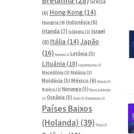
Bretanha
(28)
Grécia
Hong Kong
(14)
(6)
Indonésia
(6)
Hungria
(4)
Israel
Irlanda
(7)
Islândia
(3)
Japão
Itália
(14)
(8)
(16)
Letônia
(5)
Kuwait
(1)
Lituânia
(10)
Luxemburgo
(1)
Macedônia
(3)
Malásia
(3)
México
(6)
Moldávia
(5)
Nepal
(1)
Noruega
(5)
Nigéria
(2)
Nova Zelândia
Oceânia
(5)
(1)
Omã
(1)
Paquistão
(1)
Países Baixos
(Holanda)
(39)
Peru
(1)