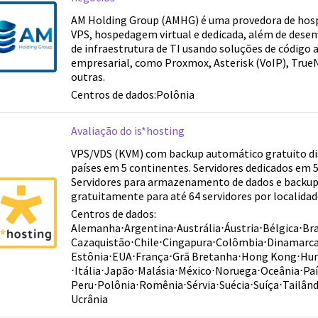
AM Holding Group (AMHG) é uma provedora de hos
VPS, hospedagem virtual e dedicada, além de dese
de infraestrutura de TI usando soluções de código a
empresarial, como Proxmox, Asterisk (VoIP), TrueN
outras.
Centros de dados:
Polônia
Avaliação do is*hosting
VPS/VDS (KVM) com backup automático gratuito di
países em 5 continentes. Servidores dedicados em 5
Servidores para armazenamento de dados e backups
gratuitamente para até 64 servidores por localidad
Centros de dados:
Alemanha
⋅
Argentina
⋅
Austrália
⋅
Áustria
⋅
Bélgica
⋅
Bra
Cazaquistão
⋅
Chile
⋅
Cingapura
⋅
Colômbia
⋅
Dinamarc
Estônia
⋅
EUA
⋅
França
⋅
Grã Bretanha
⋅
Hong Kong
⋅
Hun
⋅
Itália
⋅
Japão
⋅
Malásia
⋅
México
⋅
Noruega
⋅
Oceânia
⋅
Paí
Peru
⋅
Polônia
⋅
Romênia
⋅
Sérvia
⋅
Suécia
⋅
Suíça
⋅
Tailând
Ucrânia