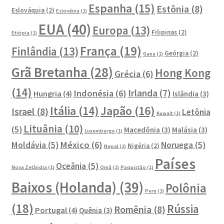
Espanha
(15)
Estônia
(8)
Eslováquia
(2)
Eslovênia
(1)
EUA
(40)
Europa
(13)
Filipinas
(2)
Etiópia
(1)
França
(19)
Finlândia
(13)
Geórgia
(2)
Gana
(1)
Grã Bretanha
(28)
Hong Kong
Grécia
(6)
(14)
Irlanda
(7)
Indonésia
(6)
Hungria
(4)
Islândia
(3)
Japão
(16)
Itália
(14)
Israel
(8)
Letônia
Kuwait
(1)
Lituânia
(10)
(5)
Macedônia
(3)
Malásia
(3)
Luxemburgo
(1)
México
(6)
Moldávia
(5)
Noruega
(5)
Nigéria
(2)
Nepal
(1)
Países
Oceânia
(5)
Nova Zelândia
(1)
Omã
(1)
Paquistão
(1)
Baixos (Holanda)
(39)
Polônia
Peru
(1)
(18)
Rússia
Romênia
(8)
Portugal
(4)
Quênia
(3)