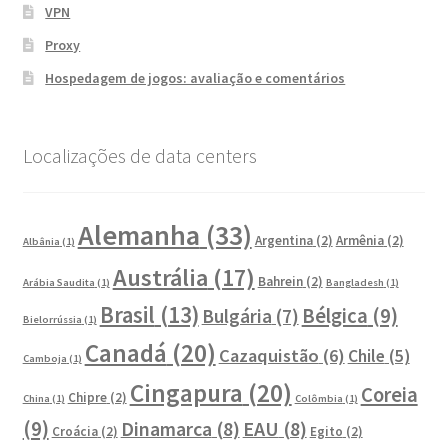
VPN
Proxy
Hospedagem de jogos: avaliação e comentários
Localizações de data centers
Alemanha
(33)
Argentina
(2)
Armênia
(2)
Albânia
(1)
Austrália
(17)
Bahrein
(2)
Arábia Saudita
(1)
Bangladesh
(1)
Brasil
(13)
Bélgica
(9)
Bulgária
(7)
Bielorrússia
(1)
Canadá
(20)
Cazaquistão
(6)
Chile
(5)
Camboja
(1)
Cingapura
(20)
Coreia
Chipre
(2)
China
(1)
Colômbia
(1)
(9)
Dinamarca
(8)
EAU
(8)
Croácia
(2)
Egito
(2)