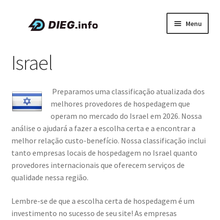
Pular
Pular
Menu
para
para
navegação
o
Artigos
Israel
conteúdo
Sobre a DIEG
Preparamos uma classificação atualizada dos
Cupons e Promoções
melhores provedores de hospedagem que
operam no mercado do Israel em 2026. Nossa
Expandi
Português
análise o ajudará a fazer a escolha certa e a encontrar a
menu
melhor relação custo-benefício. Nossa classificação inclui
descen
tanto empresas locais de hospedagem no Israel quanto
provedores internacionais que oferecem serviços de
qualidade nessa região.
Lembre-se de que a escolha certa de hospedagem é um
investimento no sucesso de seu site! As empresas