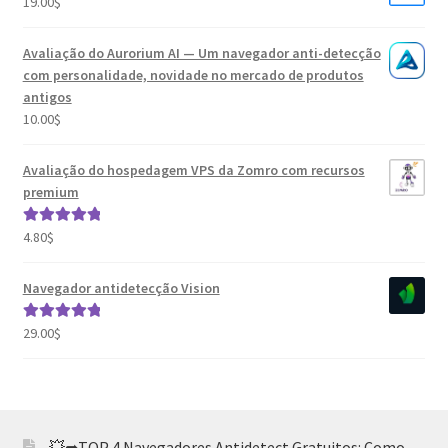
19.00
$
Avaliação do Aurorium AI — Um navegador anti-detecção
com personalidade, novidade no mercado de produtos
antigos
10.00
$
Avaliação do hospedagem VPS da Zomro com recursos
premium
4.80
$
Avaliação
5.00
de 5
Navegador antidetecção Vision
29.00
$
Avaliação
5.00
de 5
💥➦TOP 4 Navegadores Antidetect Gratuitos: Como