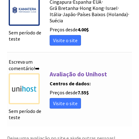
Cingapura
⋅
Espanha
⋅
EUA
⋅
Grã Bretanha
⋅
Hong Kong
⋅
Israel
⋅
Itália
⋅
Japão
⋅
Países Baixos (Holanda)
⋅
Suécia
Preços desde
4.00
$
Sem período de
teste
Visite o site
Escreva um
comentário!➡️
Avaliação do Unihost
Centros de dados:
Preços desde
7.55
$
Visite o site
Sem período de
teste
Deixe uma avaliação no site e ajude outras pessoas!