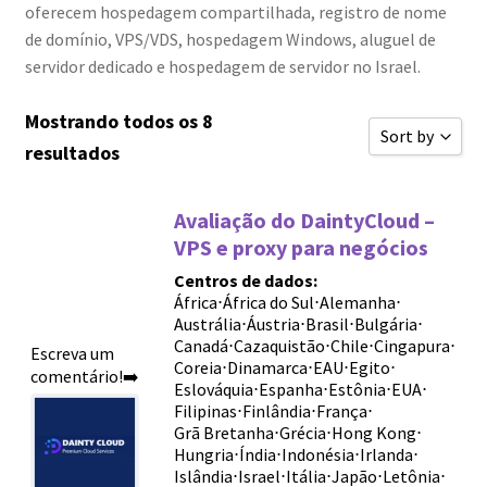
oferecem hospedagem compartilhada, registro de nome
de domínio, VPS/VDS, hospedagem Windows, aluguel de
servidor dedicado e hospedagem de servidor no Israel.
Mostrando todos os 8
Sort by
resultados
Classificar 
Avaliação do DaintyCloud –
Ordenar por 
VPS e proxy para negócios
Ordenar por 
Centros de dados:
Ordenar por 
África
⋅
África do Sul
⋅
Alemanha
⋅
Austrália
⋅
Áustria
⋅
Brasil
⋅
Bulgária
⋅
Novas avali
Canadá
⋅
Cazaquistão
⋅
Chile
⋅
Cingapura
⋅
Escreva um
Coreia
⋅
Dinamarca
⋅
EAU
⋅
Egito
⋅
comentário!➡️
Ordenar por 
Eslováquia
⋅
Espanha
⋅
Estônia
⋅
EUA
⋅
Filipinas
⋅
Finlândia
⋅
França
⋅
Ordenar por 
Grã Bretanha
⋅
Grécia
⋅
Hong Kong
⋅
Sort by
Hungria
⋅
Índia
⋅
Indonésia
⋅
Irlanda
⋅
Islândia
⋅
Israel
⋅
Itália
⋅
Japão
⋅
Letônia
⋅