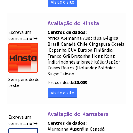
Visite o site
Avaliação do Kinsta
Escreva um
Centros de dados:
África
⋅
Alemanha
⋅
Austrália
⋅
Bélgica
⋅
comentário!➡️
Brasil
⋅
Canadá
⋅
Chile
⋅
Cingapura
⋅
Coreia
⋅
Espanha
⋅
EUA
⋅
Europa
⋅
Finlândia
⋅
França
⋅
Grã Bretanha
⋅
Hong Kong
⋅
Índia
⋅
Indonésia
⋅
Israel
⋅
Itália
⋅
Japão
⋅
Países Baixos (Holanda)
⋅
Polônia
⋅
Suíça
⋅
Taiwan
Sem período de
Preços desde
30.00
$
teste
Visite o site
Avaliação do Kamatera
Escreva um
Centros de dados:
comentário!➡️
Alemanha
⋅
Austrália
⋅
Canadá
⋅