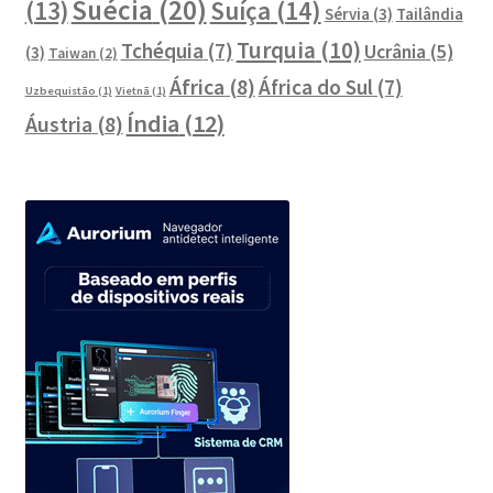
Suécia
(20)
Suíça
(14)
(13)
Sérvia
(3)
Tailândia
Turquia
(10)
Tchéquia
(7)
Ucrânia
(5)
(3)
Taiwan
(2)
África
(8)
África do Sul
(7)
Uzbequistão
(1)
Vietnã
(1)
Índia
(12)
Áustria
(8)