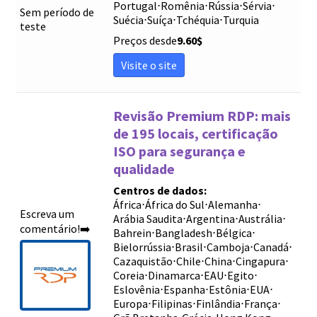
Portugal
⋅
Romênia
⋅
Rússia
⋅
Sérvia
⋅
Sem período de
Suécia
⋅
Suíça
⋅
Tchéquia
⋅
Turquia
teste
Preços desde
9.60
$
Visite o site
Revisão Premium RDP: mais
de 195 locais, certificação
ISO para segurança e
qualidade
Centros de dados:
África
⋅
África do Sul
⋅
Alemanha
⋅
Escreva um
Arábia Saudita
⋅
Argentina
⋅
Austrália
⋅
comentário!➡️
Bahrein
⋅
Bangladesh
⋅
Bélgica
⋅
Bielorrússia
⋅
Brasil
⋅
Camboja
⋅
Canadá
⋅
Cazaquistão
⋅
Chile
⋅
China
⋅
Cingapura
⋅
Coreia
⋅
Dinamarca
⋅
EAU
⋅
Egito
⋅
Eslovênia
⋅
Espanha
⋅
Estônia
⋅
EUA
⋅
Europa
⋅
Filipinas
⋅
Finlândia
⋅
França
⋅