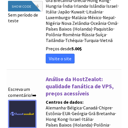
Grã Bretanha
⋅
Grécia
⋅
Hong Kong
⋅
Hungria
⋅
Índia
⋅
Irlanda
⋅
Islândia
⋅
Israel
⋅
DIEG
SHOW CODE
Itália
⋅
Japão
⋅
Kuwait
⋅
Lituânia
⋅
Sem período de
Luxemburgo
⋅
Malásia
⋅
México
⋅
Nepal
⋅
teste
Nigéria
⋅
Nova Zelândia
⋅
Oceânia
⋅
Omã
⋅
Países Baixos (Holanda)
⋅
Paquistão
⋅
Polônia
⋅
Romênia
⋅
Rússia
⋅
Suíça
⋅
Tailândia
⋅
Tchéquia
⋅
Turquia
⋅
Vietnã
Preços desde
5.00
$
Visite o site
Análise da HostZealot:
qualidade fanática de VPS,
Escreva um
preços acessíveis
comentário!➡️
Centros de dados:
Alemanha
⋅
Bélgica
⋅
Canadá
⋅
Chipre
⋅
Estônia
⋅
EUA
⋅
Geórgia
⋅
Grã Bretanha
⋅
Hong Kong
⋅
Israel
⋅
Itália
⋅
Países Baixos (Holanda)
⋅
Polônia
⋅