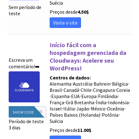
Suécia
Sem período de
Preços desde
4.50
$
teste
Visite o site
Início fácil com a
hospedagem gerenciada da
Cloudways: Acelere seu
Escreva um
comentário!➡️
WordPress!
Centros de dados:
Alemanha
⋅
Austrália
⋅
Bahrein
⋅
Bélgica
⋅
Brasil
⋅
Canadá
⋅
Chile
⋅
Cingapura
⋅
Coreia
⋅
Espanha
⋅
EUA
⋅
Europa
⋅
Finlândia
⋅
França
⋅
Grã Bretanha
⋅
Índia
⋅
Indonésia
⋅
Israel
⋅
Itália
⋅
Japão
⋅
México
⋅
Oceânia
⋅
DIEGINFO
SHOW CODE
Países Baixos (Holanda)
⋅
Polônia
⋅
Suécia
Período de teste
3 dias
Preços desde
11.00
$