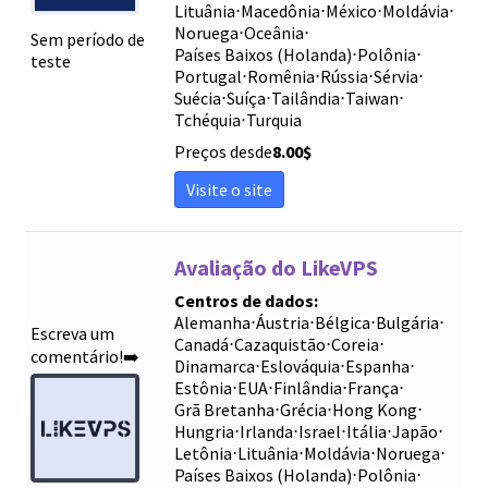
Lituânia
⋅
Macedônia
⋅
México
⋅
Moldávia
⋅
Noruega
⋅
Oceânia
⋅
Sem período de
Países Baixos (Holanda)
⋅
Polônia
⋅
teste
Portugal
⋅
Romênia
⋅
Rússia
⋅
Sérvia
⋅
Suécia
⋅
Suíça
⋅
Tailândia
⋅
Taiwan
⋅
Tchéquia
⋅
Turquia
Preços desde
8.00
$
Visite o site
Avaliação do LikeVPS
Centros de dados:
Alemanha
⋅
Áustria
⋅
Bélgica
⋅
Bulgária
⋅
Escreva um
Canadá
⋅
Cazaquistão
⋅
Coreia
⋅
comentário!➡️
Dinamarca
⋅
Eslováquia
⋅
Espanha
⋅
Estônia
⋅
EUA
⋅
Finlândia
⋅
França
⋅
Grã Bretanha
⋅
Grécia
⋅
Hong Kong
⋅
Hungria
⋅
Irlanda
⋅
Israel
⋅
Itália
⋅
Japão
⋅
Letônia
⋅
Lituânia
⋅
Moldávia
⋅
Noruega
⋅
Países Baixos (Holanda)
⋅
Polônia
⋅