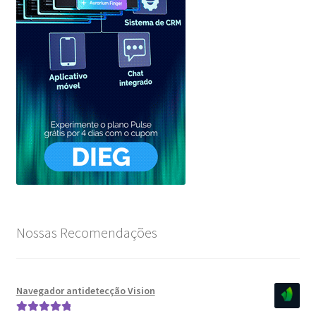
Nossas Recomendações
Navegador antidetecção Vision