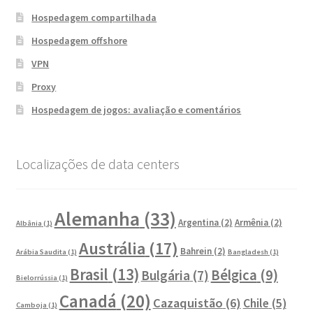
Hospedagem compartilhada
Hospedagem offshore
VPN
Proxy
Hospedagem de jogos: avaliação e comentários
Localizações de data centers
Alemanha
(33)
Argentina
(2)
Armênia
(2)
Albânia
(1)
Austrália
(17)
Bahrein
(2)
Arábia Saudita
(1)
Bangladesh
(1)
Brasil
(13)
Bélgica
(9)
Bulgária
(7)
Bielorrússia
(1)
Canadá
(20)
Cazaquistão
(6)
Chile
(5)
Camboja
(1)