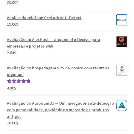
29.00
$
Avaliação
5.00
de 5
Análise do telefone GeeLark Anti-Detect
19.00
$
Avaliação do AlexHost — alojamento flexível para
empresas e projetos web
2.64
$
Avaliação do hospedagem VPS da Zomro com recursos
premium
4.80
$
Avaliação
5.00
de 5
Avaliação do Aurorium AI — Um navegador anti-detecção
com personalidade, novidade no mercado de produtos
antigos
10.00
$