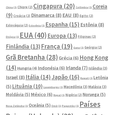
Cingapura
(20)
Coreia
Chipre
(2)
China
(1)
Colômbia
(1)
(9)
Dinamarca
(8)
EAU
(8)
Croácia
(2)
Egito
(2)
Espanha
(15)
Estônia
(8)
Eslováquia
(2)
Eslovênia
(1)
EUA
(40)
Europa
(13)
Filipinas
(2)
Etiópia
(1)
França
(19)
Finlândia
(13)
Geórgia
(2)
Gana
(1)
Grã Bretanha
(28)
Hong Kong
Grécia
(6)
(14)
Irlanda
(7)
Indonésia
(6)
Hungria
(4)
Islândia
(3)
Japão
(16)
Itália
(14)
Israel
(8)
Letônia
Kuwait
(1)
Lituânia
(10)
(5)
Macedônia
(3)
Malásia
(3)
Luxemburgo
(1)
México
(6)
Moldávia
(5)
Noruega
(5)
Nigéria
(2)
Nepal
(1)
Países
Oceânia
(5)
Nova Zelândia
(1)
Omã
(1)
Paquistão
(1)