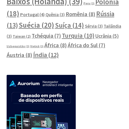
Baixos (Holanda)
(39)
Polônia
Peru
(1)
(18)
Rússia
Romênia
(8)
Portugal
(4)
Quênia
(3)
Suécia
(20)
Suíça
(14)
(13)
Sérvia
(3)
Tailândia
Turquia
(10)
Tchéquia
(7)
Ucrânia
(5)
(3)
Taiwan
(2)
África
(8)
África do Sul
(7)
Uzbequistão
(1)
Vietnã
(1)
Índia
(12)
Áustria
(8)