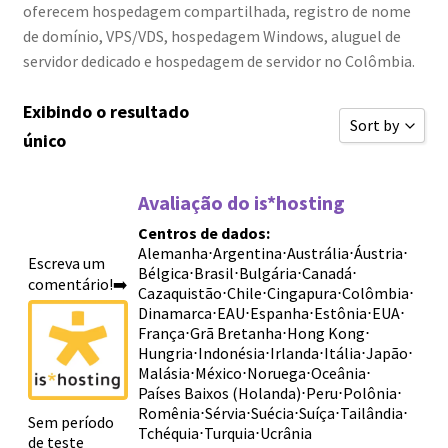
oferecem hospedagem compartilhada, registro de nome
de domínio, VPS/VDS, hospedagem Windows, aluguel de
servidor dedicado e hospedagem de servidor no Colômbia.
Exibindo o resultado
Sort by
único
Classificar 
Avaliação do is*hosting
Ordenar por 
Centros de dados:
Ordenar por 
Alemanha
⋅
Argentina
⋅
Austrália
⋅
Áustria
⋅
Escreva um
Bélgica
⋅
Brasil
⋅
Bulgária
⋅
Canadá
⋅
Ordenar por 
comentário!➡️
Cazaquistão
⋅
Chile
⋅
Cingapura
⋅
Colômbia
⋅
Novas avali
Dinamarca
⋅
EAU
⋅
Espanha
⋅
Estônia
⋅
EUA
⋅
França
⋅
Grã Bretanha
⋅
Hong Kong
⋅
Ordenar por 
Hungria
⋅
Indonésia
⋅
Irlanda
⋅
Itália
⋅
Japão
⋅
Malásia
⋅
México
⋅
Noruega
⋅
Oceânia
⋅
Ordenar por 
Países Baixos (Holanda)
⋅
Peru
⋅
Polônia
⋅
Romênia
⋅
Sérvia
⋅
Suécia
⋅
Suíça
⋅
Tailândia
⋅
Sort by
Sem período
Tchéquia
⋅
Turquia
⋅
Ucrânia
de teste