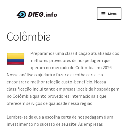
Pular
Pular
Menu
para
para
navegação
o
Artigos
Colômbia
conteúdo
Sobre a DIEG
Preparamos uma classificação atualizada dos
Cupons e Promoções
melhores provedores de hospedagem que
operam no mercado do Colômbia em 2026.
Expandi
Português
Nossa análise o ajudará a fazer a escolha certa e a
menu
encontrar a melhor relação custo-benefício. Nossa
descen
classificação inclui tanto empresas locais de hospedagem
no Colômbia quanto provedores internacionais que
oferecem serviços de qualidade nessa região.
Lembre-se de que a escolha certa de hospedagem é um
investimento no sucesso de seu site! As empresas