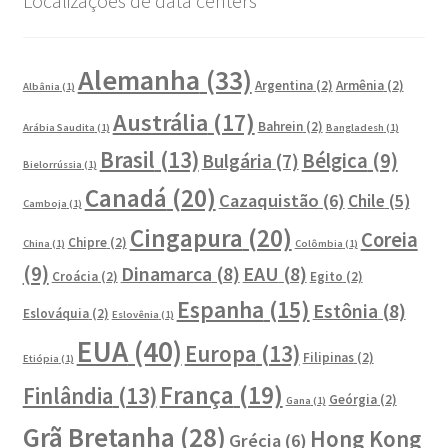
Localizações de data centers
Alemanha
(33)
Argentina
(2)
Armênia
(2)
Albânia
(1)
Austrália
(17)
Bahrein
(2)
Arábia Saudita
(1)
Bangladesh
(1)
Brasil
(13)
Bélgica
(9)
Bulgária
(7)
Bielorrússia
(1)
Canadá
(20)
Cazaquistão
(6)
Chile
(5)
Camboja
(1)
Cingapura
(20)
Coreia
Chipre
(2)
China
(1)
Colômbia
(1)
(9)
Dinamarca
(8)
EAU
(8)
Croácia
(2)
Egito
(2)
Espanha
(15)
Estônia
(8)
Eslováquia
(2)
Eslovênia
(1)
EUA
(40)
Europa
(13)
Filipinas
(2)
Etiópia
(1)
França
(19)
Finlândia
(13)
Geórgia
(2)
Gana
(1)
Grã Bretanha
(28)
Hong Kong
Grécia
(6)