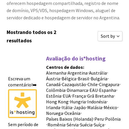
oferecem hospedagem compartilhada, registro de nome
de domínio, VPS/VDS, hospedagem Windows, aluguel de
servidor dedicado e hospedagem de servidor no Argentina.
Mostrando todos os 2
Sort by
resultados
Classificar 
Avaliação do is*hosting
Ordenar por 
Centros de dados:
Ordenar por 
Alemanha
⋅
Argentina
⋅
Austrália
⋅
Escreva um
Áustria
⋅
Bélgica
⋅
Brasil
⋅
Bulgária
⋅
Ordenar por 
Canadá
⋅
Cazaquistão
⋅
Chile
⋅
Cingapura
⋅
comentário!➡️
Novas avali
Colômbia
⋅
Dinamarca
⋅
EAU
⋅
Espanha
⋅
Estônia
⋅
EUA
⋅
França
⋅
Grã Bretanha
⋅
Ordenar por 
Hong Kong
⋅
Hungria
⋅
Indonésia
⋅
Irlanda
⋅
Itália
⋅
Japão
⋅
Malásia
⋅
México
⋅
Ordenar por 
Noruega
⋅
Oceânia
⋅
Países Baixos (Holanda)
⋅
Peru
⋅
Polônia
Sort by
Sem período de
⋅
Romênia
⋅
Sérvia
⋅
Suécia
⋅
Suíça
⋅