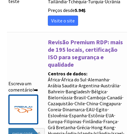
teste
Tailândia
⋅
Tchéquia
⋅
Turquia
⋅
Ucrânia
Preços desde
5.94
$
Visite o site
Revisão Premium RDP: mais
de 195 locais, certificação
ISO para segurança e
qualidade
Centros de dados:
África
⋅
África do Sul
⋅
Alemanha
⋅
Escreva um
Arábia Saudita
⋅
Argentina
⋅
Austrália
⋅
comentário!➡️
Bahrein
⋅
Bangladesh
⋅
Bélgica
⋅
Bielorrússia
⋅
Brasil
⋅
Camboja
⋅
Canadá
⋅
Cazaquistão
⋅
Chile
⋅
China
⋅
Cingapura
⋅
Coreia
⋅
Dinamarca
⋅
EAU
⋅
Egito
⋅
Eslovênia
⋅
Espanha
⋅
Estônia
⋅
EUA
⋅
Europa
⋅
Filipinas
⋅
Finlândia
⋅
França
⋅
Grã Bretanha
⋅
Grécia
⋅
Hong Kong
⋅
Hungria
⋅
Índia
⋅
Irlanda
⋅
Islândia
⋅
Israel
⋅
DIEG
SHOW CODE