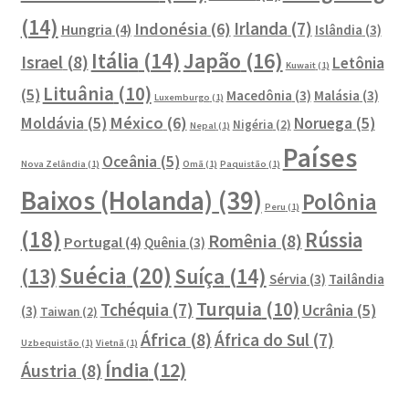
(14)
Irlanda
(7)
Indonésia
(6)
Hungria
(4)
Islândia
(3)
Japão
(16)
Itália
(14)
Israel
(8)
Letônia
Kuwait
(1)
Lituânia
(10)
(5)
Macedônia
(3)
Malásia
(3)
Luxemburgo
(1)
México
(6)
Moldávia
(5)
Noruega
(5)
Nigéria
(2)
Nepal
(1)
Países
Oceânia
(5)
Nova Zelândia
(1)
Omã
(1)
Paquistão
(1)
Baixos (Holanda)
(39)
Polônia
Peru
(1)
(18)
Rússia
Romênia
(8)
Portugal
(4)
Quênia
(3)
Suécia
(20)
Suíça
(14)
(13)
Sérvia
(3)
Tailândia
Turquia
(10)
Tchéquia
(7)
Ucrânia
(5)
(3)
Taiwan
(2)
África
(8)
África do Sul
(7)
Uzbequistão
(1)
Vietnã
(1)
Índia
(12)
Áustria
(8)