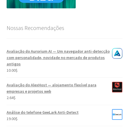
Nossas Recomendações
Avaliação do Aurorium AI — Um navegador anti-detecção
com personalidade, novidade no mercado de produtos
antigos
10.00
$
Avaliação do AlexHost — alojamento flexível para
empresas e projetos web
2.64
$
Análise do telefone GeeLark Anti-Detect
19.00
$