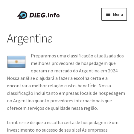
Pular
Pular
Menu
para
para
navegação
o
Artigos
Argentina
conteúdo
Sobre a DIEG
Preparamos uma classificação atualizada dos
Cupons e Promoções
melhores provedores de hospedagem que
operam no mercado do Argentina em 2024.
Expandi
Português
Nossa análise o ajudará a fazer a escolha certa e a
menu
encontrar a melhor relação custo-benefício. Nossa
descen
classificação inclui tanto empresas locais de hospedagem
no Argentina quanto provedores internacionais que
oferecem serviços de qualidade nessa região.
Lembre-se de que a escolha certa de hospedagem é um
investimento no sucesso de seu site! As empresas