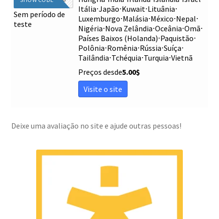
Itália
⋅
Japão
⋅
Kuwait
⋅
Lituânia
⋅
Sem período de
Luxemburgo
⋅
Malásia
⋅
México
⋅
Nepal
⋅
teste
Nigéria
⋅
Nova Zelândia
⋅
Oceânia
⋅
Omã
⋅
Países Baixos (Holanda)
⋅
Paquistão
⋅
Polônia
⋅
Romênia
⋅
Rússia
⋅
Suíça
⋅
Tailândia
⋅
Tchéquia
⋅
Turquia
⋅
Vietnã
Preços desde
5.00
$
Visite o site
Deixe uma avaliação no site e ajude outras pessoas!