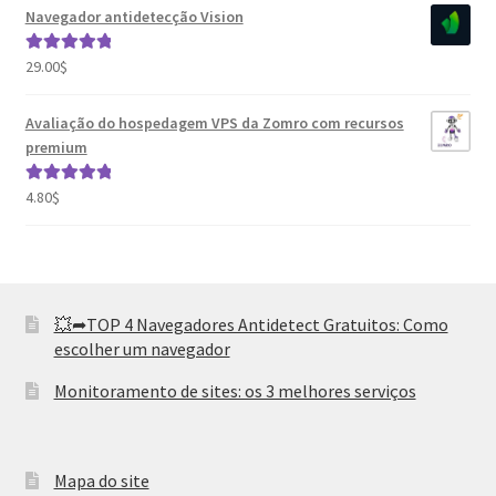
Navegador antidetecção Vision
29.00
$
Avaliação
5.00
de 5
Avaliação do hospedagem VPS da Zomro com recursos
premium
4.80
$
Avaliação
5.00
de 5
💥➦TOP 4 Navegadores Antidetect Gratuitos: Como
escolher um navegador
Monitoramento de sites: os 3 melhores serviços
Mapa do site