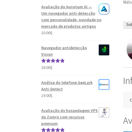
Méto
Avaliação do Aurorium AI —
Um navegador anti-detecção
com personalidade, novidade no
Sob
mercado de produtos antigos
10.00
$
Navegador antidetecção
Vision
29.00
$
Avaliação
5.00
de 5
In
Análise do telefone GeeLark
Anti-Detect
19.00
$
C
Avaliação do hospedagem VPS
da Zomro com recursos
Av
premium