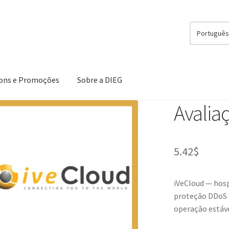
Portuguê
ons e Promoções
Sobre a DIEG
Avalia
5.42
$
iVeCloud — hos
proteção DDoS 
operação estáve