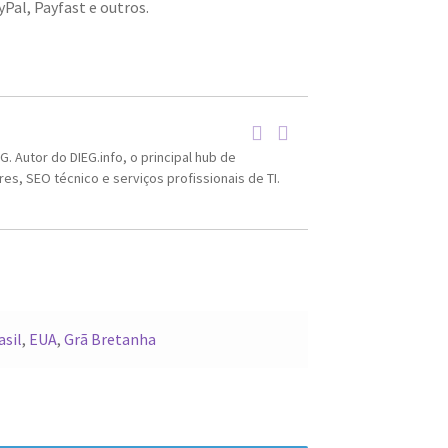
Pal, Payfast e outros.
. Autor do DIEG.info, o principal hub de
s, SEO técnico e serviços profissionais de TI.
asil
,
EUA
,
Grã Bretanha