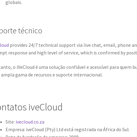
globais.
porte técnico
loud
provides 24/7 technical support via live chat, email, phone a
pt response and high level of service, which is confirmed by posi
anto, o iVeCloud é uma solução confiável e acessível para quem b
ampla gama de recursos e suporte internacional.
ntatos iveCloud
Site:
ivecloud.co.za
Empresa: iveCloud (Pty) Ltd está registrada na África do Sul.
Data de fundação da empresa: 2008