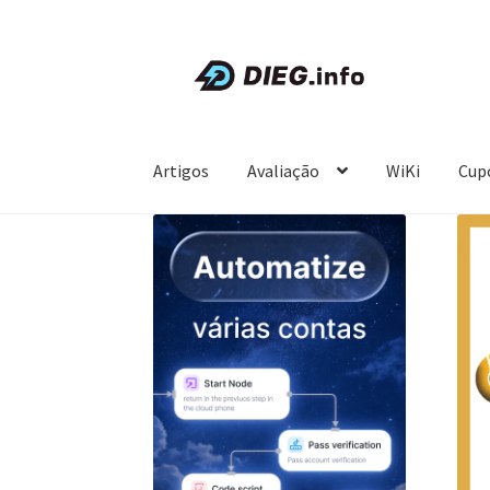
Pular
Pular
para
para
navegação
o
conteúdo
Artigos
Avaliação
WiKi
Cup