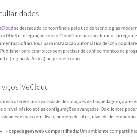
culiaridades
eCloud
se destaca da concorrência pelo uso de tecnologias moder
ra DDoS e integração com o Cloudflare para acelerar o carregamen
amentas Softaculous para instalação automática de CMS popula
 Publisher para criar sites sem precisar de conhecimentos de pr
uito (região da África) no primeiro ano.
rviços iVeCloud
presa oferece uma variedade de soluções de hospedagem, apresent
e o nível básico até as configurações avançadas. Os clientes pod
ssidades: espaço em disco, número de sites, nível de desempenho 
Hospedagem Web Compartilhada
: Um ambiente compartilhad