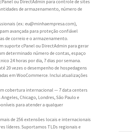
cPanel ou DirectAdmin para controle de sites
quantidades de armazenamento, número de
issionais (ex.: eu@minhaempresa.com),
spam avançada para proteção confiável
xas de correio e o armazenamento.
om suporte cPanel ou DirectAdmin para gerar
ui um determinado número de contas, espaço
ico 24 horas por dia, 7 dias por semana.
om até 20 vezes o desempenho de hospedagens
seadas em WooCommerce. Inclui atualizações
com cobertura internacional — 7 data centers
 Angeles, Chicago, Londres, São Paulo e
oníveis para atender a qualquer
 mais de 256 extensões locais e internacionais
res líderes. Suportamos TLDs regionais e