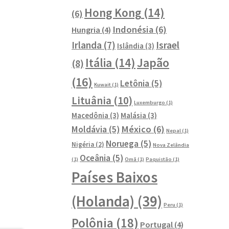
Hong Kong
(14)
(6)
Indonésia
(6)
Hungria
(4)
Israel
Irlanda
(7)
Islândia
(3)
Japão
Itália
(14)
(8)
(16)
Letônia
(5)
Kuwait
(1)
Lituânia
(10)
Luxemburgo
(1)
Macedônia
(3)
Malásia
(3)
México
(6)
Moldávia
(5)
Nepal
(1)
Noruega
(5)
Nigéria
(2)
Nova Zelândia
Oceânia
(5)
(1)
Omã
(1)
Paquistão
(1)
Países Baixos
(Holanda)
(39)
Peru
(1)
Polônia
(18)
Portugal
(4)