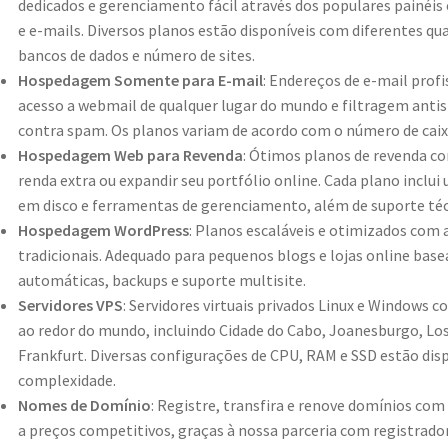
dedicados e gerenciamento fácil através dos populares painéis 
e e-mails. Diversos planos estão disponíveis com diferentes 
bancos de dados e número de sites.
Hospedagem Somente para E-mail
: Endereços de e-mail prof
acesso a webmail de qualquer lugar do mundo e filtragem anti
contra spam. Os planos variam de acordo com o número de cai
Hospedagem Web para Revenda
: Ótimos planos de revenda c
renda extra ou expandir seu portfólio online. Cada plano incl
em disco e ferramentas de gerenciamento, além de suporte técn
Hospedagem WordPress
: Planos escaláveis ​​e otimizados c
tradicionais. Adequado para pequenos blogs e lojas online ba
automáticas, backups e suporte multisite.
Servidores VPS
: Servidores virtuais privados Linux e Windows 
ao redor do mundo, incluindo Cidade do Cabo, Joanesburgo, Los
Frankfurt. Diversas configurações de CPU, RAM e SSD estão disp
complexidade.
Nomes de Domínio
: Registre, transfira e renove domínios com
a preços competitivos, graças à nossa parceria com registrado