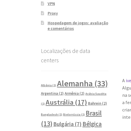
VPN
Proxy
Hospedagem de jogos: avaliação
e comentários
Localizações de data
centers
A
iv
Alemanha
(33)
Albânia
(1)
Algu
Argentina
(2)
Armênia
(2)
Arábia Saudita
na s
Austrália
(17)
a fe
Bahrein
(2)
(1)
cria
Brasil
Bangladesh
(1)
Bielorrússia
(1)
inte
(13)
Bélgica
Bulgária
(7)