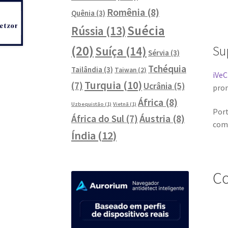
Romênia
(8)
Quênia
(3)
Suécia
Rússia
(13)
Su
(20)
Suíça
(14)
Sérvia
(3)
Tchéquia
Tailândia
(3)
Taiwan
(2)
iVeC
Turquia
(10)
(7)
Ucrânia
(5)
prom
África
(8)
Uzbequistão
(1)
Vietnã
(1)
Port
Áustria
(8)
África do Sul
(7)
com 
Índia
(12)
Co