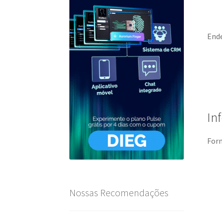
Ende
In
Forn
Nossas Recomendações