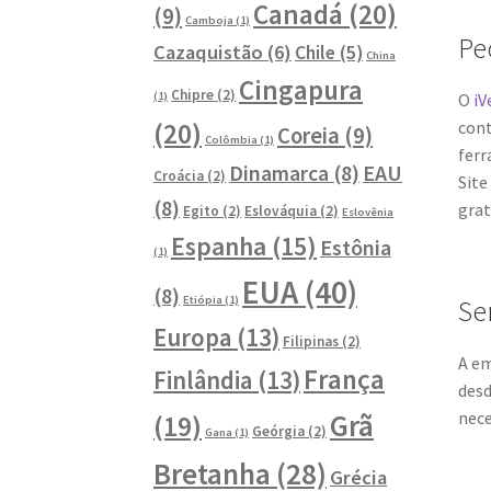
Canadá
(20)
(9)
Camboja
(1)
Pe
Cazaquistão
(6)
Chile
(5)
China
Cingapura
Chipre
(2)
(1)
O
iV
(20)
cont
Coreia
(9)
Colômbia
(1)
ferr
Dinamarca
(8)
EAU
Croácia
(2)
Site
(8)
grat
Egito
(2)
Eslováquia
(2)
Eslovênia
Espanha
(15)
Estônia
(1)
EUA
(40)
(8)
Etiópia
(1)
Se
Europa
(13)
Filipinas
(2)
A em
França
Finlândia
(13)
desd
nece
Grã
(19)
Geórgia
(2)
Gana
(1)
Bretanha
(28)
Grécia