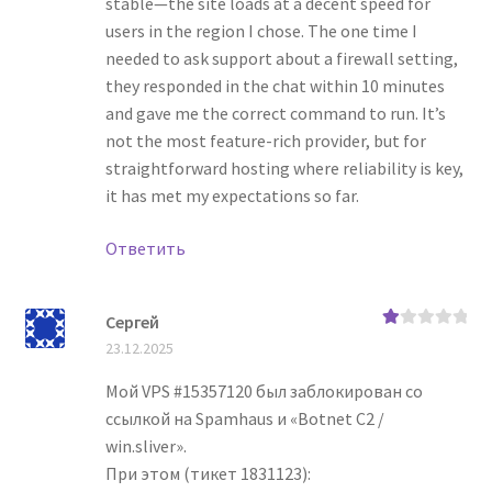
stable—the site loads at a decent speed for
users in the region I chose. The one time I
needed to ask support about a firewall setting,
they responded in the chat within 10 minutes
and gave me the correct command to run. It’s
not the most feature-rich provider, but for
straightforward hosting where reliability is key,
it has met my expectations so far.
Ответить
Сергей
О
23.12.2025
це
нк
а
Мой VPS #15357120 был заблокирован со
1
ссылкой на Spamhaus и «Botnet C2 /
из
5
win.sliver».
При этом (тикет 1831123):