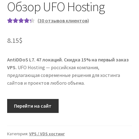
Обзор UFO Hosting
(
30
отзывов клиентов)
Рейтинг
31
4.35
из 5
8.15
$
на основе
опроса
пользовате
AntiDDoS L7. 47 локаций. Скидка 15% на первый заказ
ля
VPS.
UFO Hosting — российская компания,
предлагающая современные решения для хостинга
сайтов и проектов любого объема.
Перейти на сайт
Категория:
VPS / VDS хостинг