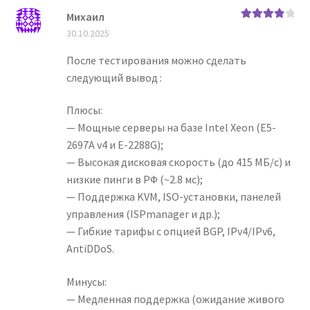
Михаил
Оценка
4
30.10.2025
из 5
После тестирования можно сделать
следующий вывод :
Плюсы:
— Мощные серверы на базе Intel Xeon (E5-
2697A v4 и E-2288G);
— Высокая дисковая скорость (до 415 МБ/с) и
низкие пинги в РФ (~2.8 мс);
— Поддержка KVM, ISO-установки, панелей
управления (ISPmanager и др.);
— Гибкие тарифы с опцией BGP, IPv4/IPv6,
AntiDDoS.
Минусы:
— Медленная поддержка (ожидание живого