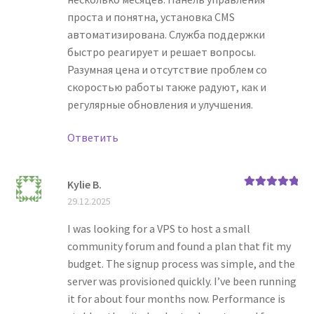
проста и понятна, установка CMS
автоматизирована. Служба поддержки
быстро реагирует и решает вопросы.
Разумная цена и отсутствие проблем со
скоростью работы также радуют, как и
регулярные обновления и улучшения.
Ответить
Kylie В.
Оценка
5
из
29.12.2025
5
I was looking for a VPS to host a small
community forum and found a plan that fit my
budget. The signup process was simple, and the
server was provisioned quickly. I’ve been running
it for about four months now. Performance is