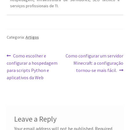
serviços profissionais de TI.
Categoria:
Artigos
Post
Post
Próximo
Como escolher e
Como configurar um servidor
anterior:
post:
configurar a hospedagem
Minecraft: a configuração
navigation
para scripts Python e
tornou-se mais fácil.
aplicativos da Web
Leave a Reply
Your email address will not be published.
Required