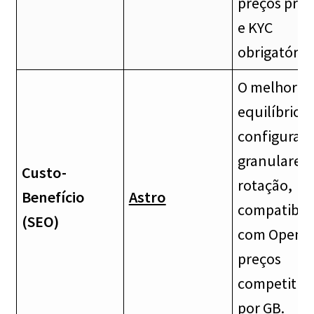
preços pre
e KYC
obrigatório.
O melhor
equilíbrio 
configuraç
granulares 
Custo-
rotação,
Benefício
Astro
compatibil
(SEO)
com OpenV
preços
competitiv
por GB.