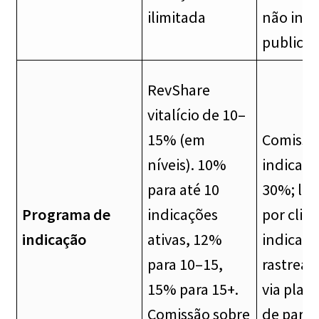
ilimitada
não inf
publica
RevShare
vitalício de 10–
15% (em
Comissã
níveis). 10%
indicaçã
para até 10
30%; lim
Programa de
indicações
por clie
indicação
ativas, 12%
indicado
para 10–15,
rastrea
15% para 15+.
via plat
Comissão sobre
de parce