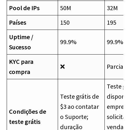
Pool de IPs
50M
32M
Países
150
195
Uptime /
99.9%
99.9% / 
Sucesso
KYC para
❌
Parcial
compra
Teste grá
Teste grátis de
disponív
$3 ao contatar
empresas
Condições de
o Suporte;
solicita
teste grátis
duração
vendas;