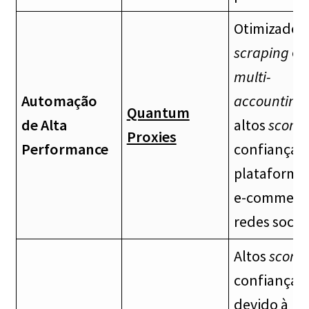
Otimizado 
scraping
e
multi-
Automação
accounting
Quantum
de Alta
altos
scores
Proxies
Performance
confiança 
plataforma
e-commerce
redes sociai
Altos
scores
confiança
devido à