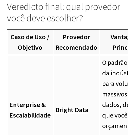
Veredicto final: qual provedor
você deve escolher?
Caso de Uso /
Provedor
Vantag
Objetivo
Recomendado
Princip
O padrão o
da indústri
para volum
massivos d
Enterprise &
dados, des
Bright Data
Escalabilidade
que você t
orçamento 