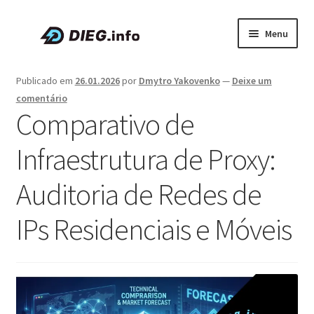
Pular
Pular
Menu
para
para
navegação
o
Artigos
conteúdo
Publicado em
26.01.2026
por
Dmytro Yakovenko
—
Deixe um
comentário
Sobre a DIEG
Comparativo de
Cupons e Promoções
Infraestrutura de Proxy:
Expandi
Português
Auditoria de Redes de
menu
descen
IPs Residenciais e Móveis