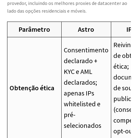
provedor, incluindo os melhores proxies de datacenter ao
lado das opções residenciais e móveis.
Parâmetro
Astro
IPR
Reivindi
Consentimento
de obte
declarado +
ética;
KYC e AML
docume
declarados;
Obtenção ética
de sourc
apenas IPs
publica
whitelisted e
(consen
pré-
compens
selecionados
opt-out)