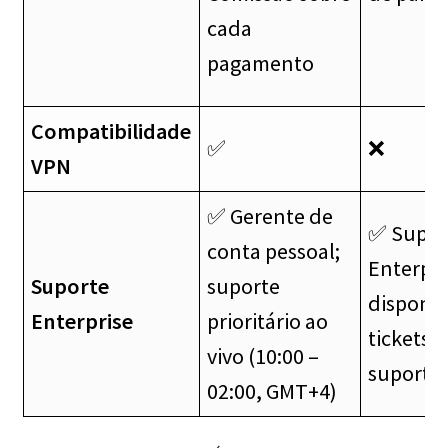
cada
pagamento
Compatibilidade
✅
❌
VPN
✅ Gerente de
✅ Supor
conta pessoal;
Enterpri
Suporte
suporte
disponív
Enterprise
prioritário ao
tickets 
vivo (10:00 –
suporte
02:00, GMT+4)