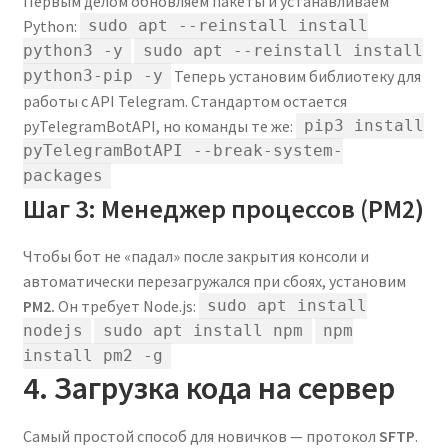
Первым делом обновляем пакеты и устанавливаем
Python:
sudo apt --reinstall install
python3 -y
sudo apt --reinstall install
Теперь установим библиотеку для
python3-pip -y
работы с API Telegram. Стандартом остается
pyTelegramBotAPI, но команды те же:
pip3 install
pyTelegramBotAPI --break-system-
packages
Шаг 3: Менеджер процессов (PM2)
Чтобы бот не «падал» после закрытия консоли и
автоматически перезагружался при сбоях, установим
PM2.
Он требует Node.js:
sudo apt install
nodejs
sudo apt install npm
npm
install pm2 -g
4. Загрузка кода на сервер
Самый простой способ для новичков — протокол
SFTP
.