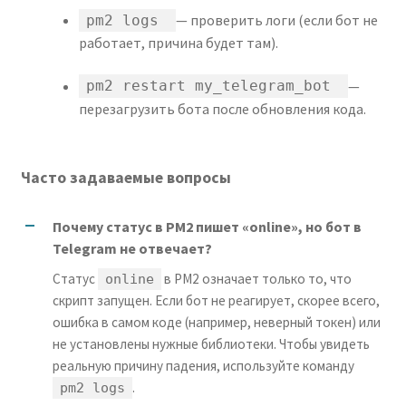
— проверить логи (если бот не
pm2 logs
работает, причина будет там).
—
pm2 restart my_telegram_bot
перезагрузить бота после обновления кода.
Часто задаваемые вопросы
Почему статус в PM2 пишет «online», но бот в
Telegram не отвечает?
Статус
в PM2 означает только то, что
online
скрипт запущен. Если бот не реагирует, скорее всего,
ошибка в самом коде (например, неверный токен) или
не установлены нужные библиотеки. Чтобы увидеть
реальную причину падения, используйте команду
.
pm2 logs