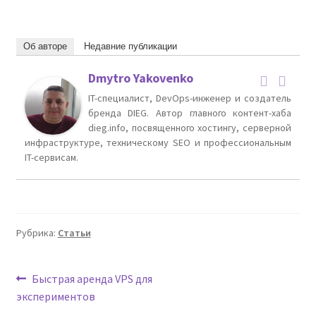
Об авторе
Недавние публикации
Dmytro Yakovenko
IT-специалист, DevOps-инженер и создатель
бренда DIEG. Автор главного контент-хаба
dieg.info, посвященного хостингу, серверной
инфраструктуре, техническому SEO и профессиональным
IT-сервисам.
Рубрика:
Статьи
Навигация
Предыдущая
Быстрая аренда VPS для
запись:
экспериментов
по