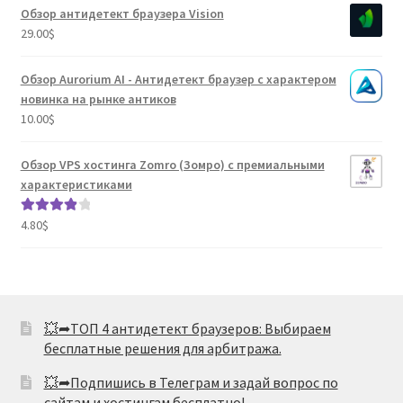
1.80
Обзор антидетект браузера Vision
из 5
29.00
$
Обзор Aurorium AI - Антидетект браузер с характером
новинка на рынке антиков
10.00
$
Обзор VPS хостинга Zomro (Зомро) с премиальными
характеристиками
4.80
$
Оценка
4.04
из 5
💥➦ТОП 4 антидетект браузеров: Выбираем
бесплатные решения для арбитража.
💥➦Подпишись в Телеграм и задай вопрос по
сайтам и хостингам бесплатно!