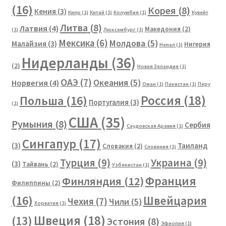
(16)
Корея
(8)
Кения
(3)
Кипр
(1)
Китай
(1)
Колумбия
(1)
Кувейт
Литва
(8)
Латвия
(4)
Македония
(2)
(1)
Люксембург
(1)
Мексика
(6)
Молдова
(5)
Малайзия
(3)
Нигерия
Непал
(1)
Нидерланды
(36)
(2)
Новая Зеландия
(1)
ОАЭ
(7)
Океания
(5)
Норвегия
(4)
Оман
(1)
Пакистан
(1)
Перу
Россия
(18)
Польша
(16)
Португалия
(3)
(1)
США
(35)
Румыния
(8)
Сербия
Саудовская Аравия
(1)
Сингапур
(17)
(3)
Таиланд
Словакия
(2)
Словения
(1)
Турция
(9)
Украина
(9)
(3)
Тайвань
(2)
Узбекистан
(1)
Франция
Финляндия
(12)
Филиппины
(2)
(16)
Швейцария
Чехия
(7)
Чили
(5)
Хорватия
(1)
Швеция
(18)
(13)
Эстония
(8)
Эфиопия
(1)