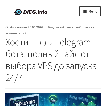
Перейти
Перейти
Меню
к
к
навигации
содержимому
Статьи
Опубликовано
26.06.2026
от
Dmytro Yakovenko
—
Оставить
комментарий
Скидки и промокоды
Хостинг для Telegram-
О проекте DIEG
бота: полный гайд от
Развер
Русский
выбора VPS до запуска
вложен
меню
24/7