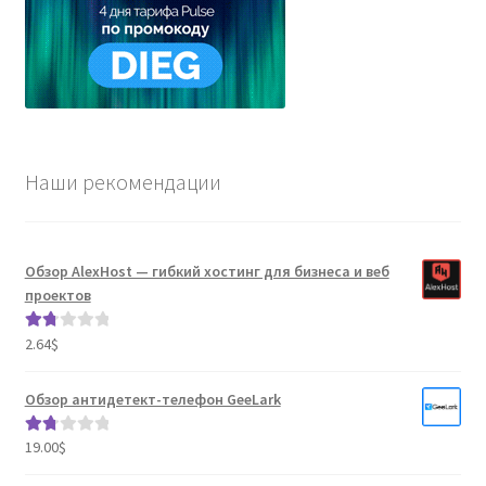
Наши рекомендации
Обзор AlexHost — гибкий хостинг для бизнеса и веб
проектов
2.64
$
Оце
нка
1.80
Обзор антидетект-телефон GeeLark
из 5
19.00
$
Оце
нка