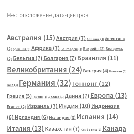
Местоположение дата-центров
Австралия
(15)
Австрия
(7)
Аргентина
Албания
(1)
Африка
(7)
(2)
Бахрейн
(2)
Беларусь
Армения
(1)
Бангладеш
(1)
Бразилия
(11)
Бельгия
(7)
Болгария
(7)
(2)
Великобритания
(24)
Венгрия
(4)
Вьетнам
(1)
Германия
(32)
Гонконг
(12)
Гана
(1)
Европа
(13)
Дания
(7)
Греция
(5)
Грузия
(1)
Даллас
(1)
Индия
(10)
Израиль
(7)
Индонезия
Египет
(2)
Испания
(14)
(6)
Ирландия
(6)
Исландия
(3)
Канада
Италия
(13)
Казахстан
(7)
Камбоджа
(1)