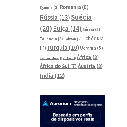
Romênia
(8)
Quênia
(3)
Suécia
Rússia
(13)
(20)
Suíça
(14)
Sérvia
(3)
Tchéquia
Tailândia
(3)
Taiwan
(2)
Turquia
(10)
(7)
Ucrânia
(5)
África
(8)
Uzbequistão
(1)
Vietnã
(1)
Áustria
(8)
África do Sul
(7)
Índia
(12)