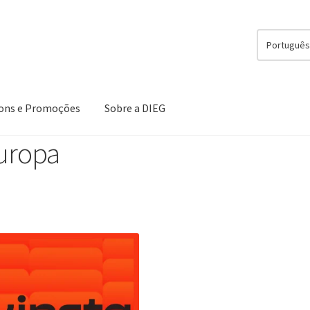
Portuguê
ons e Promoções
Sobre a DIEG
uropa