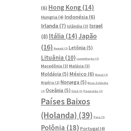
Hong Kong
(14)
(6)
Indonésia
(6)
Hungria
(4)
Israel
Irlanda
(7)
Islândia
(3)
Japão
Itália
(14)
(8)
(16)
Letônia
(5)
Kuwait
(1)
Lituânia
(10)
Luxemburgo
(1)
Macedônia
(3)
Malásia
(3)
México
(6)
Moldávia
(5)
Nepal
(1)
Noruega
(5)
Nigéria
(2)
Nova Zelândia
Oceânia
(5)
(1)
Omã
(1)
Paquistão
(1)
Países Baixos
(Holanda)
(39)
Peru
(1)
Polônia
(18)
Portugal
(4)