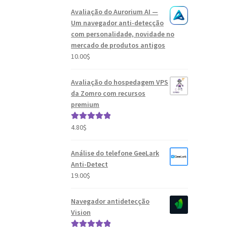
Avaliação do Aurorium AI —
Um navegador anti-detecção
com personalidade, novidade no
mercado de produtos antigos
10.00
$
Avaliação do hospedagem VPS
da Zomro com recursos
premium
4.80
$
Avaliação
5.00
de 5
Análise do telefone GeeLark
Anti-Detect
19.00
$
Navegador antidetecção
Vision