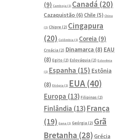
Canadá
(20)
(9)
Camboja
(1)
Cazaquistão
(6)
Chile
(5)
China
Cingapura
Chipre
(2)
(1)
(20)
Coreia
(9)
Colômbia
(1)
Dinamarca
(8)
EAU
Croácia
(2)
(8)
Egito
(2)
Eslováquia
(2)
Eslovênia
Espanha
(15)
Estônia
(1)
EUA
(40)
(8)
Etiópia
(1)
Europa
(13)
Filipinas
(2)
França
Finlândia
(13)
Grã
(19)
Geórgia
(2)
Gana
(1)
Bretanha
(28)
Grécia