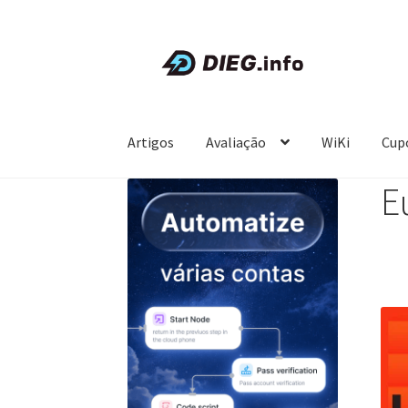
Pular
Pular
para
para
navegação
o
conteúdo
Artigos
Avaliação
WiKi
Cup
E