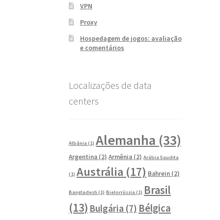
VPN
Proxy
Hospedagem de jogos: avaliação
e comentários
Localizações de data
centers
Alemanha
(33)
Albânia
(1)
Argentina
(2)
Armênia
(2)
Arábia Saudita
Austrália
(17)
Bahrein
(2)
(1)
Brasil
Bangladesh
(1)
Bielorrússia
(1)
(13)
Bélgica
Bulgária
(7)