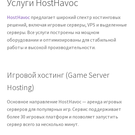
Услуги HostHavoc
HostHavoc
предлагает широкий спектр хостинговых
решений, включая игровые серверы, VPS и выделенные
серверы. Все услуги построены на мощном
оборудовании и оптимизированы для стабильной
работы и высокой производительности.
Игровой хостинг (Game Server
Hosting)
Основное направление HostHavoc — аренда игровых
серверов для популярных игр. Сервис поддерживает
более 30 игровых платформ и позволяет запустить
сервер всего за несколько минут.