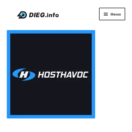
Перейти
Перейти
Меню
к
к
навигации
содержимому
Статьи
Скидки и промокоды
О проекте DIEG
Развер
Русский
вложен
меню