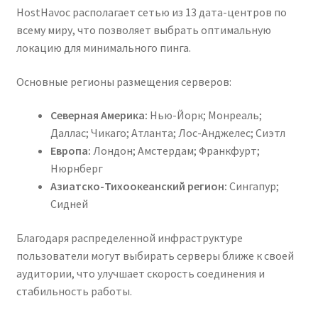
HostHavoc располагает сетью из 13 дата-центров по
всему миру, что позволяет выбрать оптимальную
локацию для минимального пинга.
Основные регионы размещения серверов:
Северная Америка:
Нью-Йорк; Монреаль;
Даллас; Чикаго; Атланта; Лос-Анджелес; Сиэтл
Европа:
Лондон; Амстердам; Франкфурт;
Нюрнберг
Азиатско-Тихоокеанский регион:
Сингапур;
Сидней
Благодаря распределенной инфраструктуре
пользователи могут выбирать серверы ближе к своей
аудитории, что улучшает скорость соединения и
стабильность работы.