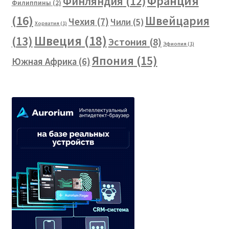
Франция
Финляндия
(12)
Филиппины
(2)
(16)
Швейцария
Чехия
(7)
Чили
(5)
Хорватия
(1)
Швеция
(18)
(13)
Эстония
(8)
Эфиопия
(1)
Япония
(15)
Южная Африка
(6)