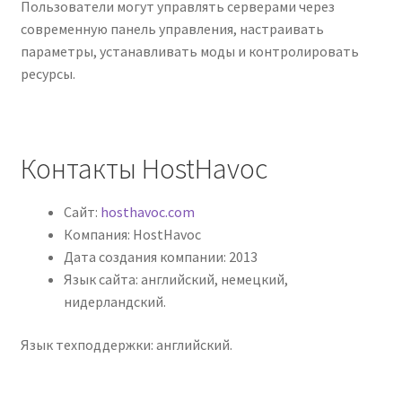
Пользователи могут управлять серверами через
современную панель управления, настраивать
параметры, устанавливать моды и контролировать
ресурсы.
Контакты HostHavoc
Сайт:
hosthavoc.com
Компания: HostHavoc
Дата создания компании: 2013
Язык сайта: английский, немецкий,
нидерландский.
Язык техподдержки: английский.