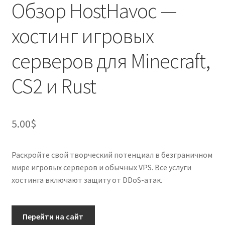
Обзор HostHavoc —
хостинг игровых
серверов для Minecraft,
CS2 и Rust
5.00
$
Раскройте свой творческий потенциал в безграничном
мире игровых серверов и обычных VPS. Все услуги
хостинга включают защиту от DDoS-атак.
Перейти на сайт