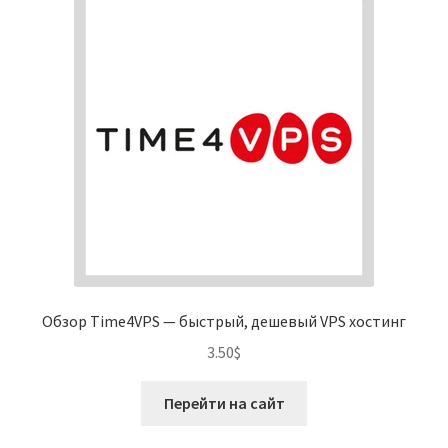
Обзор Time4VPS — быстрый, дешевый VPS хостинг
3.50
$
Перейти на сайт