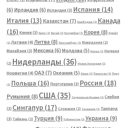
Испания
(14)
(6)
Ирландия
(6)
Исландия
(3)
Канада
Италия
(13)
Казахстан
(7)
Камбоджа
(1)
(16)
Корея
(8)
Кения
(3)
Кипр
(1)
Китай
(1)
Колумбия
(1)
Кувейт
Литва
(8)
Латвия
(4)
Македония
(2)
(1)
Люксембург
(1)
Мексика
(6)
Молдова
(5)
Малайзия
(3)
Нигерия
Непал
(1)
Нидерланды
(36)
(2)
Новая Зеландия
(1)
ОАЭ
(7)
Океания
(5)
Норвегия
(4)
Оман
(1)
Пакистан
(1)
Перу
Россия
(18)
Польша
(16)
Португалия
(3)
(1)
США
(35)
Румыния
(8)
Сербия
Саудовская Аравия
(1)
Сингапур
(17)
(3)
Таиланд
Словакия
(2)
Словения
(1)
Турция
(9)
Украина
(9)
(3)
Тайвань
(2)
Узбекистан
(1)