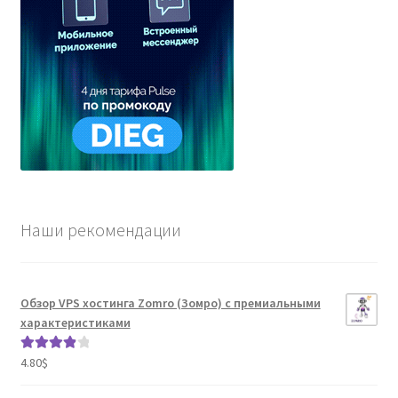
Наши рекомендации
Обзор VPS хостинга Zomro (Зомро) с премиальными
характеристиками
4.80
$
Оценка
4.04
из 5