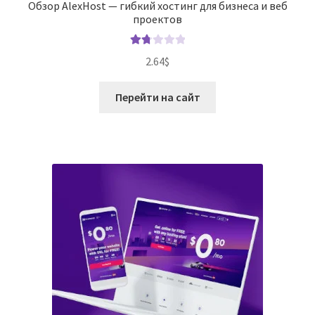
Обзор AlexHost — гибкий хостинг для бизнеса и веб
проектов
Оце
2.64
$
нка
1.80
Перейти на сайт
из 5