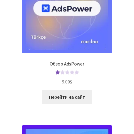
Обзор AdsPower
О
9.00
$
це
нк
Перейти на сайт
а
1.
00
из
5