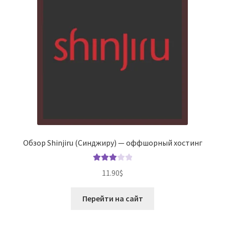
Обзор Shinjiru (Синджиру) — оффшорный хостинг
Оценка
11.90
$
3.00
из
5
Перейти на сайт