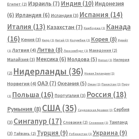
Индия
(10)
Израиль
(7)
Индонезия
Египет
(2)
Испания
(14)
(6)
Ирландия
(6)
Исландия
(3)
Канада
Италия
(13)
Казахстан
(7)
Камбоджа
(1)
(16)
Корея
(8)
Кения
(3)
Кипр
(1)
Китай
(1)
Колумбия
(1)
Кувейт
Литва
(8)
Латвия
(4)
Македония
(2)
(1)
Люксембург
(1)
Мексика
(6)
Молдова
(5)
Малайзия
(3)
Нигерия
Непал
(1)
Нидерланды
(36)
(2)
Новая Зеландия
(1)
ОАЭ
(7)
Океания
(5)
Норвегия
(4)
Оман
(1)
Пакистан
(1)
Перу
Россия
(18)
Польша
(16)
Португалия
(3)
(1)
США
(35)
Румыния
(8)
Сербия
Саудовская Аравия
(1)
Сингапур
(17)
(3)
Таиланд
Словакия
(2)
Словения
(1)
Турция
(9)
Украина
(9)
(3)
Тайвань
(2)
Узбекистан
(1)