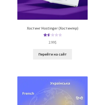
Хостинг Hostinger (Хостингер)
Оце
2.99
$
нка
1.63
Перейти на сайт
из 5