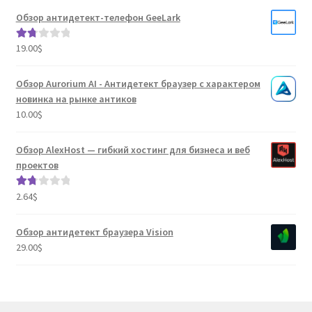
Обзор антидетект-телефон GeeLark
19.00
$
Оце
нка
1.80
Обзор Aurorium AI - Антидетект браузер с характером
из 5
новинка на рынке антиков
10.00
$
Обзор AlexHost — гибкий хостинг для бизнеса и веб
проектов
2.64
$
Оце
нка
1.80
Обзор антидетект браузера Vision
из 5
29.00
$