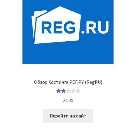
Обзор Хостинга РЕГ.РУ (RegRU)
Оце
2.53
$
нка
2.00
Перейти на сайт
из 5