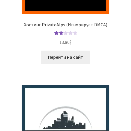
Хостинг PrivateAlps (Игнорирует DMCA)
Оцен
13.80
$
ка
2.25
Перейти на сайт
из 5