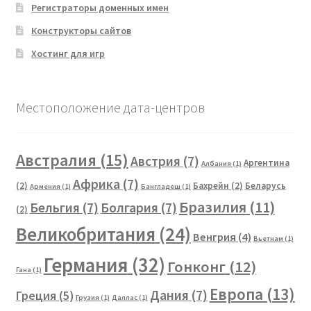
Регистраторы доменных имен
Конструкторы сайтов
Хостинг для игр
Местоположение дата-центров
Австралия
(15)
Австрия
(7)
Аргентина
Албания
(1)
Африка
(7)
(2)
Бахрейн
(2)
Беларусь
Армения
(1)
Бангладеш
(1)
Бразилия
(11)
Бельгия
(7)
Болгария
(7)
(2)
Великобритания
(24)
Венгрия
(4)
Вьетнам
(1)
Германия
(32)
Гонконг
(12)
Гана
(1)
Европа
(13)
Дания
(7)
Греция
(5)
Грузия
(1)
Даллас
(1)