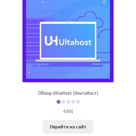
Обзор UltaHost (УльтаХост)
О
4.80
$
це
нк
Перейти на сайт
а
1.