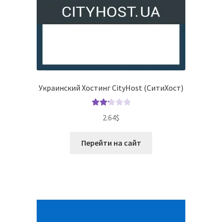
Украинский Хостинг CityHost (СитиХост)
Оцен
2.64
$
ка
2.25
Перейти на сайт
из 5