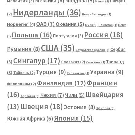
Мексика
(6)
Молдова
(5)
Малайзия
(3)
Нигерия
Непал
(1)
Нидерланды
(36)
(2)
Новая Зеландия
(1)
ОАЭ
(7)
Океания
(5)
Норвегия
(4)
Оман
(1)
Пакистан
(1)
Перу
Россия
(18)
Польша
(16)
Португалия
(3)
(1)
США
(35)
Румыния
(8)
Сербия
Саудовская Аравия
(1)
Сингапур
(17)
(3)
Таиланд
Словакия
(2)
Словения
(1)
Турция
(9)
Украина
(9)
(3)
Тайвань
(2)
Узбекистан
(1)
Франция
Финляндия
(12)
Филиппины
(2)
(16)
Швейцария
Чехия
(7)
Чили
(5)
Хорватия
(1)
Швеция
(18)
(13)
Эстония
(8)
Эфиопия
(1)
Япония
(15)
Южная Африка
(6)