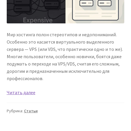
Мир хостинга полон стереотипов и недопониманий.
Особенно это касается виртуального выделенного
сервера — VPS (или VDS, что практически одно и то же).
Многие пользователи, особенно новички, боятся даже
подумать о переходе на VPS/VDS, считая его сложным,
дорогим и предназначенным исключительно для
профессионалов.
8
Читать далее
популярных
мифов
Рубрика:
Статьи
о
VPS-
хостинге,