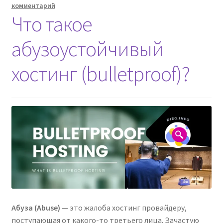
и
комментарий
обзор
Что такое
возможностей
абузоустойчивый
хостинг (bulletproof)?
Абуза (Abuse)
— это жалоба хостинг провайдеру,
поступающая от какого-то третьего лица. Зачастую