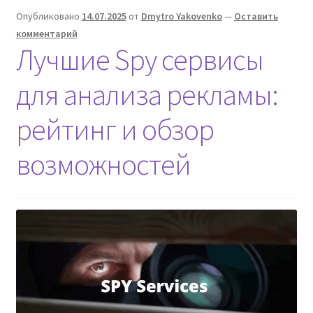
в
Опубликовано
14.07.2025
от
Dmytro Yakovenko
—
Оставить
которые
комментарий
пора
Лучшие Spy сервисы
перестать
верить
для анализа рекламы:
рейтинг и обзор
возможностей