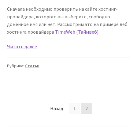
Сначала необходимо проверить на сайте хостинг-
провайдера, которого вы выберите, свободно
доменное имя или нет. Рассмотрим это на примере веб
хостинга провайдера
TimeWeb (Таймвеб)
.
Регистрация
Читать далее
на
платном
Рубрика:
Статьи
веб
хостинге
«TimeWeb».
Просто
и
Пагинация
быстро
Назад
1
2
записей