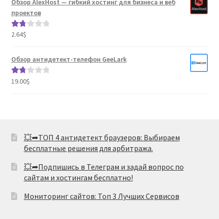
Обзор AlexHost — гибкий хостинг для бизнеса и веб
проектов
2.64
$
Оце
нка
1.80
Обзор антидетект-телефон GeeLark
из 5
19.00
$
Оце
нка
1.80
из 5
💥➦ТОП 4 антидетект браузеров: Выбираем
бесплатные решения для арбитража.
💥➦Подпишись в Телеграм и задай вопрос по
сайтам и хостингам бесплатно!
Мониторинг сайтов: Топ 3 Лучших Сервисов