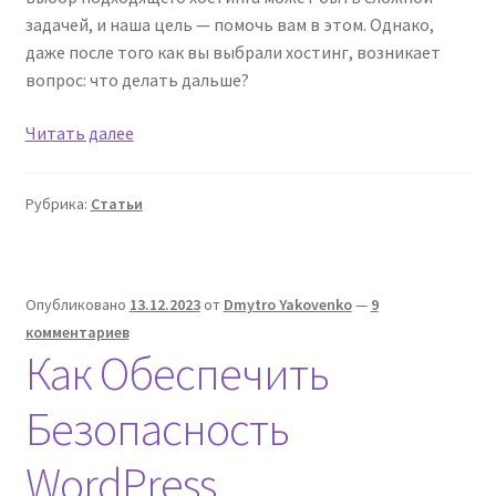
задачей, и наша цель — помочь вам в этом. Однако,
даже после того как вы выбрали хостинг, возникает
вопрос: что делать дальше?
Фриланс
Читать далее
биржа
для
Рубрика:
Статьи
настройки
IT:
VPS,
WordPress,
Опубликовано
13.12.2023
от
Dmytro Yakovenko
—
9
программирования
комментариев
плагинов
Как Обеспечить
Безопасность
WordPress