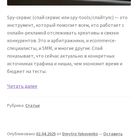
Spy-сервис (спай сервис или spy-tools/спайтулс) — это
инструмент, который помогает всем, кто работает с
онлайн-рекламой отслеживать креативы и связки
конкурентов. Это и арбитражники, и ecommerce-
специалисты, и SMM, и многие другие. Спай
показывает, что сейчас актуально в конкретных
источниках трафика и нишах, чем экономит время и
бюджет на тесты.
Лучшие
Читать далее
Spy
сервисы
Рубрика:
Статьи
для
анализа
рекламы:
рейтинг
Опубликовано
02.04.2025
от
Dmytro Yakovenko
—
Оставить