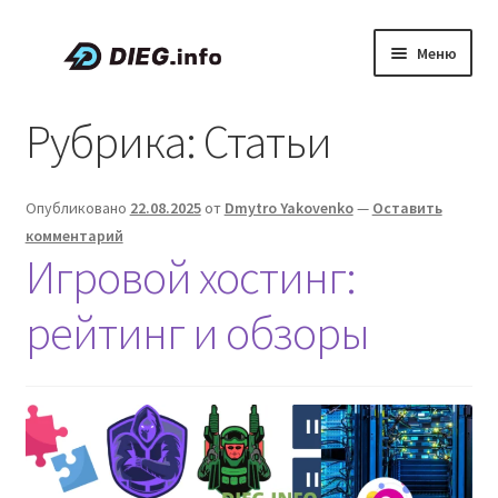
Перейти
Перейти
Меню
к
к
навигации
содержимому
Статьи
Рубрика:
Статьи
Скидки и промокоды
Опубликовано
22.08.2025
от
Dmytro Yakovenko
—
Оставить
О проекте DIEG
комментарий
Игровой хостинг:
Развер
Русский
вложен
рейтинг и обзоры
меню