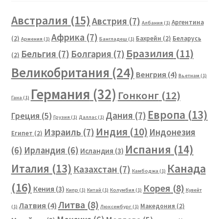
Австралия
(15)
Австрия
(7)
Аргентина
Албания
(1)
Африка
(7)
(2)
Бахрейн
(2)
Беларусь
Армения
(1)
Бангладеш
(1)
Бразилия
(11)
Бельгия
(7)
Болгария
(7)
(2)
Великобритания
(24)
Венгрия
(4)
Вьетнам
(1)
Германия
(32)
Гонконг
(12)
Гана
(1)
Европа
(13)
Дания
(7)
Греция
(5)
Грузия
(1)
Даллас
(1)
Индия
(10)
Израиль
(7)
Индонезия
Египет
(2)
Испания
(14)
(6)
Ирландия
(6)
Исландия
(3)
Канада
Италия
(13)
Казахстан
(7)
Камбоджа
(1)
(16)
Корея
(8)
Кения
(3)
Кипр
(1)
Китай
(1)
Колумбия
(1)
Кувейт
Литва
(8)
Латвия
(4)
Македония
(2)
(1)
Люксембург
(1)