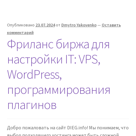
проблемы
интернет
хостинга
в
Опубликовано
23.07.2024
от
Dmytro Yakovenko
—
Оставить
Антарктиде
комментарий
Фриланс биржа для
настройки IT: VPS,
WordPress,
программирования
плагинов
Добро пожаловать на сайт DIEG.info! Мы понимаем, что
выбор подходящего хостинга может быть сложной