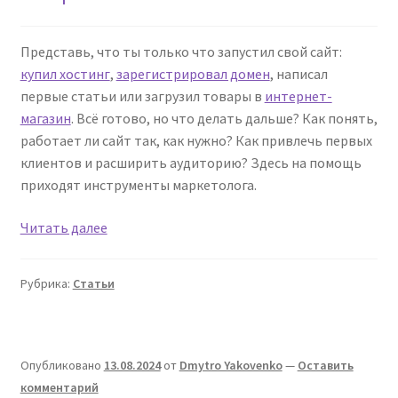
Представь, что ты только что запустил свой сайт:
купил хостинг
,
зарегистрировал домен
, написал
первые статьи или загрузил товары в
интернет-
магазин
. Всё готово, но что делать дальше? Как понять,
работает ли сайт так, как нужно? Как привлечь первых
клиентов и расширить аудиторию? Здесь на помощь
приходят инструменты маркетолога.
Обзор
Читать далее
инструментов
и
Рубрика:
Статьи
сервисов
для
интернет
маркетолога
Опубликовано
13.08.2024
от
Dmytro Yakovenko
—
Оставить
комментарий