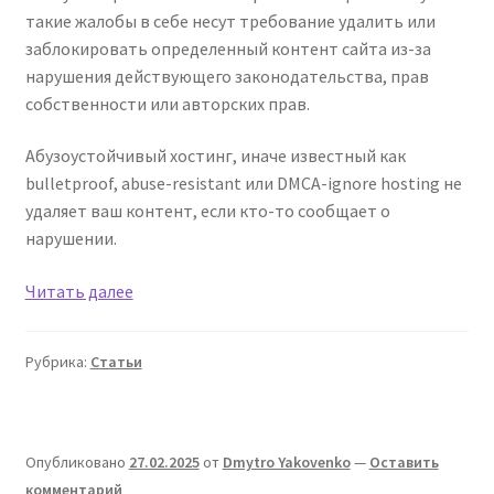
такие жалобы в себе несут требование удалить или
заблокировать определенный контент сайта из-за
нарушения действующего законодательства, прав
собственности или авторских прав.
Абузоустойчивый хостинг, иначе известный как
bulletproof, abuse-resistant или DMCA-ignore hosting не
удаляет ваш контент, если кто-то сообщает о
нарушении.
Что
Читать далее
такое
абузоустойчивый
Рубрика:
Статьи
хостинг
(bulletproof)?
Опубликовано
27.02.2025
от
Dmytro Yakovenko
—
Оставить
комментарий