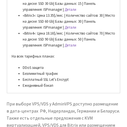
на диске: SSD 30 Gb| Базы данных: 15 | Панель
управления: ISPmanager |
Детали
«Bitrix3»: Цена 13.35$/мес. | Количество сайтов: 30 | Место
на диске: SSD 60 Gb| Базы данных: 30 | Панель
управления: ISPmanager |
Детали
«Bitrix4»: Цена 18.16$/мес. | Количество сайтов: 70 | Место
на диске: SSD 90 Gb| Базы данных: 50 | Панель
управления: ISPmanager |
Детали
На всех тарифных планах:
DDoS защита
Безлимитный трафик
Бесплатный SSL Let’s Encrypt
Ежедневный бэкап
Windows VPS от AdminVPS имеет ряд преимуществ:
Компания AdminVPS предлагает аренду выделенного сервера в
Цены на VPS/VDS зависят от вашего выбора
России с полным комплексом услуг по системе «Все
расположения датацентра. В таблице минимальная
При выборе VPS/VDS у AdminVPS доступно размещение
Лицензия на Windows уже включена в стоимость услуги!
включено». С каждым сервером Вы получаете
стоимость виртуального сервера для конкретной
в дата-центрах РФ, Нидерландах, Германии и Беларуси.
Включено 2 терминальные лицензии.
администрирование и панель управления ISPmanager Lite —
локации:
Также есть отдельные предложения с KVM
Цена от 8.83$/мес
совершенно бесплатно!
виртуализацией, VPS/VDS для Bitrix или размещением
Локация
Датацентр только Россия
Россия
| Цена от 2.15$/мес. | Процессор: 3.6 GHz