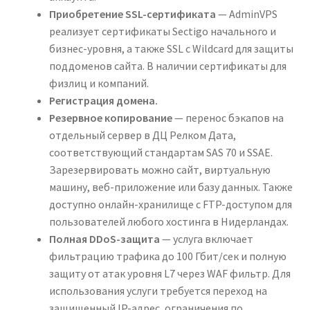
Приобретение SSL-сертификата
— AdminVPS
реализует сертификаты Sectigo начального и
бизнес-уровня, а также SSL с Wildcard для защиты
поддоменов сайта. В наличии сертификаты для
физлиц и компаний.
Регистрация домена.
Резервное копирование
— перенос бэкапов на
отдельный сервер в ДЦ Релком Дата,
соответствующий стандартам SAS 70 и SSAE.
Зарезервировать можно сайт, виртуальную
машину, веб-приложение или базу данных. Также
доступно онлайн-хранилище с FTP-доступом для
пользователей любого хостинга в Нидерландах.
Полная DDoS-защита
— услуга включает
фильтрацию трафика до 100 Гбит/сек и полную
защиту от атак уровня L7 через WAF фильтр. Для
использования услуги требуется переход на
защищенный IP-адрес, ограничения по