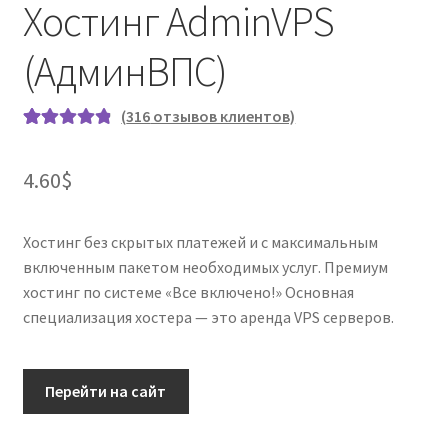
Хостинг AdminVPS
(АдминВПС)
(
316
отзывов клиентов)
Рейтинг
318
4.93
из 5 на
4.60
$
основе
опроса
пользовател
Хостинг без скрытых платежей и с максимальным
ей
включенным пакетом необходимых услуг. Премиум
хостинг по системе «Все включено!» Основная
специализация хостера — это аренда VPS серверов.
Перейти на сайт