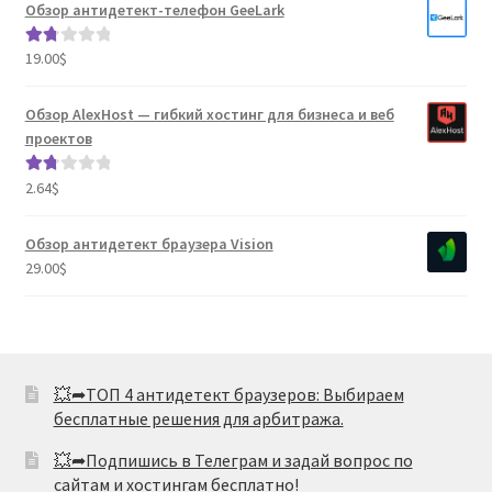
Обзор антидетект-телефон GeeLark
19.00
$
Оце
нка
1.80
Обзор AlexHost — гибкий хостинг для бизнеса и веб
из 5
проектов
2.64
$
Оце
нка
1.80
Обзор антидетект браузера Vision
из 5
29.00
$
💥➦ТОП 4 антидетект браузеров: Выбираем
бесплатные решения для арбитража.
💥➦Подпишись в Телеграм и задай вопрос по
сайтам и хостингам бесплатно!