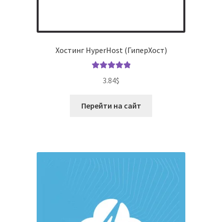
Хостинг HyperHost (ГиперХост)
Оценка
5.00
3.84
$
из 5
Перейти на сайт