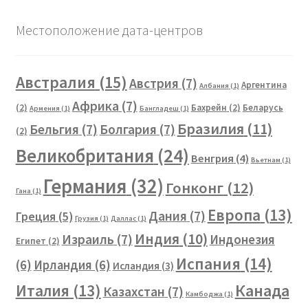
Местоположение дата-центров
Австралия
(15)
Австрия
(7)
Аргентина
Албания
(1)
Африка
(7)
(2)
Бахрейн
(2)
Беларусь
Армения
(1)
Бангладеш
(1)
Бразилия
(11)
Бельгия
(7)
Болгария
(7)
(2)
Великобритания
(24)
Венгрия
(4)
Вьетнам
(1)
Германия
(32)
Гонконг
(12)
Гана
(1)
Европа
(13)
Дания
(7)
Греция
(5)
Грузия
(1)
Даллас
(1)
Индия
(10)
Израиль
(7)
Индонезия
Египет
(2)
Испания
(14)
(6)
Ирландия
(6)
Исландия
(3)
Канада
Италия
(13)
Казахстан
(7)
Камбоджа
(1)