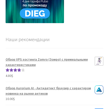
Наши рекомендации
Обзор VPS хостинга Zomro (Зомро) с премиальными
характеристиками
4.80
$
Оценка
4.04
из 5
Обзор Aurorium AI - Антидетект браузер с характером
новинка на рынке антиков
10.00
$