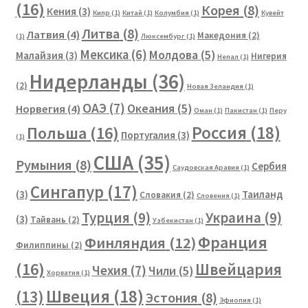
(16)
Корея
(8)
Кения
(3)
Кипр
(1)
Китай
(1)
Колумбия
(1)
Кувейт
Литва
(8)
Латвия
(4)
Македония
(2)
(1)
Люксембург
(1)
Мексика
(6)
Молдова
(5)
Малайзия
(3)
Нигерия
Непал
(1)
Нидерланды
(36)
(2)
Новая Зеландия
(1)
ОАЭ
(7)
Океания
(5)
Норвегия
(4)
Оман
(1)
Пакистан
(1)
Перу
Россия
(18)
Польша
(16)
Португалия
(3)
(1)
США
(35)
Румыния
(8)
Сербия
Саудовская Аравия
(1)
Сингапур
(17)
(3)
Таиланд
Словакия
(2)
Словения
(1)
Турция
(9)
Украина
(9)
(3)
Тайвань
(2)
Узбекистан
(1)
Франция
Финляндия
(12)
Филиппины
(2)
(16)
Швейцария
Чехия
(7)
Чили
(5)
Хорватия
(1)
Швеция
(18)
(13)
Эстония
(8)
Эфиопия
(1)