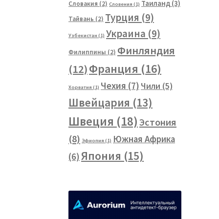
Таиланд
(3)
Словакия
(2)
Словения
(1)
Турция
(9)
Тайвань
(2)
Украина
(9)
Узбекистан
(1)
Финляндия
Филиппины
(2)
Франция
(16)
(12)
Чехия
(7)
Чили
(5)
Хорватия
(1)
Швейцария
(13)
Швеция
(18)
Эстония
(8)
Южная Африка
Эфиопия
(1)
Япония
(15)
(6)