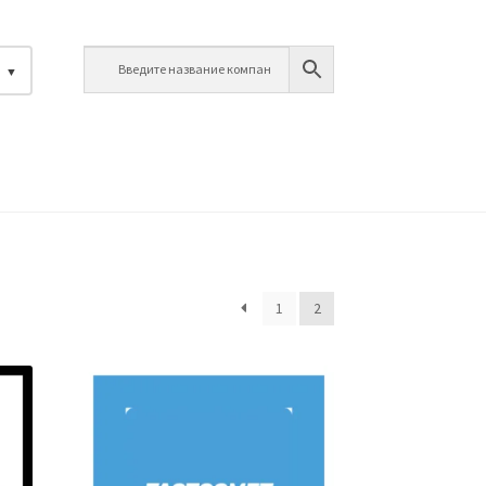
й
1
2