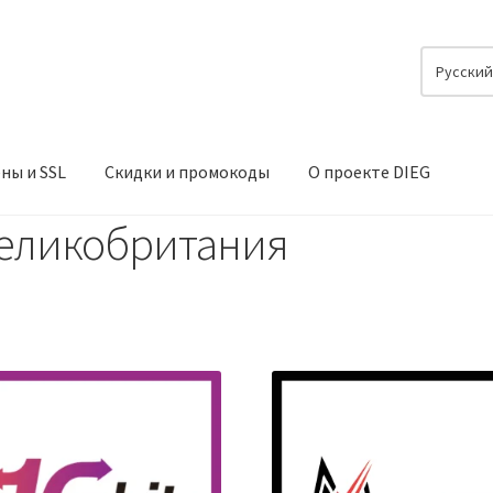
Русски
ны и SSL
Скидки и промокоды
О проекте DIEG
еликобритания