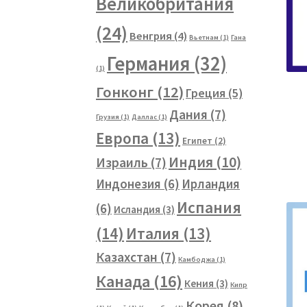
Великобритания
(24)
Венгрия
(4)
Вьетнам
(1)
Гана
Германия
(32)
(1)
Гонконг
(12)
Греция
(5)
Дания
(7)
Грузия
(1)
Даллас
(1)
Европа
(13)
Египет
(2)
Индия
(10)
Израиль
(7)
Индонезия
(6)
Ирландия
Испания
(6)
Исландия
(3)
(14)
Италия
(13)
Казахстан
(7)
Камбоджа
(1)
Канада
(16)
Кения
(3)
Кипр
Корея
(8)