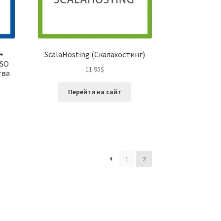
+
ScalaHosting (Скалахостинг)
ISO
11.95
$
тва
Перейти на сайт
1
2