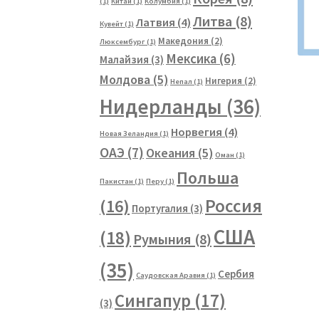
(1)
Китай
(1)
Колумбия
(1)
Литва
(8)
Латвия
(4)
Кувейт
(1)
Македония
(2)
Люксембург
(1)
Мексика
(6)
Малайзия
(3)
Молдова
(5)
Нигерия
(2)
Непал
(1)
Нидерланды
(36)
Норвегия
(4)
Новая Зеландия
(1)
ОАЭ
(7)
Океания
(5)
Оман
(1)
Польша
Пакистан
(1)
Перу
(1)
Россия
(16)
Португалия
(3)
США
(18)
Румыния
(8)
(35)
Сербия
Саудовская Аравия
(1)
Сингапур
(17)
(3)