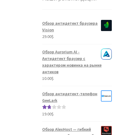
Обзор антидетект браузера
Vision
29.00
$
Обзор Aurorium AI -
Антидетект браузер с
характером новинка на рынке
антиков
10.00
$
Обзор антидетект-телефон
GeeLark
19.00
$
Оце
нка
1.80
Обзор AlexHost — гибкий
из 5