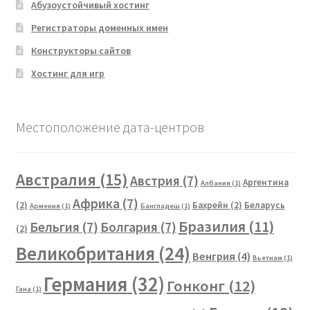
Абузоустойчивый хостинг
Регистраторы доменных имен
Конструкторы сайтов
Хостинг для игр
Местоположение дата-центров
Австралия
(15)
Австрия
(7)
Аргентина
Албания
(1)
Африка
(7)
(2)
Бахрейн
(2)
Беларусь
Армения
(1)
Бангладеш
(1)
Бразилия
(11)
Бельгия
(7)
Болгария
(7)
(2)
Великобритания
(24)
Венгрия
(4)
Вьетнам
(1)
Германия
(32)
Гонконг
(12)
Гана
(1)