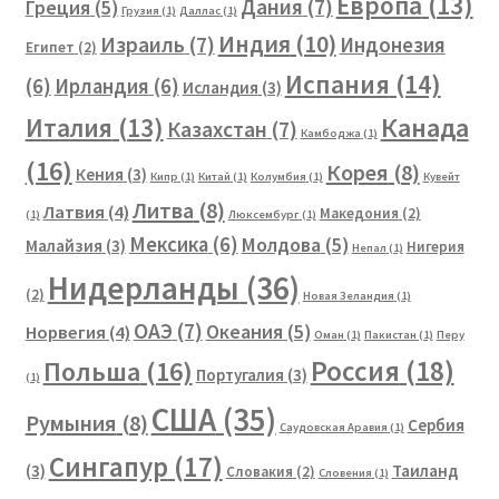
Европа
(13)
Дания
(7)
Греция
(5)
Грузия
(1)
Даллас
(1)
Индия
(10)
Израиль
(7)
Индонезия
Египет
(2)
Испания
(14)
(6)
Ирландия
(6)
Исландия
(3)
Канада
Италия
(13)
Казахстан
(7)
Камбоджа
(1)
(16)
Корея
(8)
Кения
(3)
Кипр
(1)
Китай
(1)
Колумбия
(1)
Кувейт
Литва
(8)
Латвия
(4)
Македония
(2)
(1)
Люксембург
(1)
Мексика
(6)
Молдова
(5)
Малайзия
(3)
Нигерия
Непал
(1)
Нидерланды
(36)
(2)
Новая Зеландия
(1)
ОАЭ
(7)
Океания
(5)
Норвегия
(4)
Оман
(1)
Пакистан
(1)
Перу
Россия
(18)
Польша
(16)
Португалия
(3)
(1)
США
(35)
Румыния
(8)
Сербия
Саудовская Аравия
(1)
Сингапур
(17)
(3)
Таиланд
Словакия
(2)
Словения
(1)