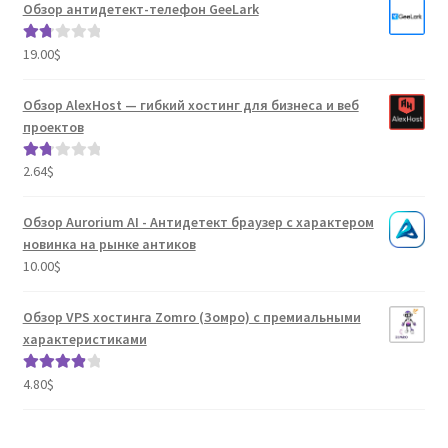
Обзор антидетект-телефон GeeLark
19.00
$
Оце
нка
1.80
Обзор AlexHost — гибкий хостинг для бизнеса и веб
из 5
проектов
2.64
$
Оце
нка
1.80
Обзор Aurorium AI - Антидетект браузер с характером
из 5
новинка на рынке антиков
10.00
$
Обзор VPS хостинга Zomro (Зомро) с премиальными
характеристиками
4.80
$
Оценка
4.04
из 5