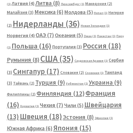
Литва
(8)
Латвия
(4)
Македония
(2)
(1)
Люксембург
(1)
Мексика
(6)
Молдова
(5)
Малайзия
(3)
Нигерия
Непал
(1)
Нидерланды
(36)
(2)
Новая Зеландия
(1)
ОАЭ
(7)
Океания
(5)
Норвегия
(4)
Оман
(1)
Пакистан
(1)
Перу
Россия
(18)
Польша
(16)
Португалия
(3)
(1)
США
(35)
Румыния
(8)
Сербия
Саудовская Аравия
(1)
Сингапур
(17)
(3)
Таиланд
Словакия
(2)
Словения
(1)
Турция
(9)
Украина
(9)
(3)
Тайвань
(2)
Узбекистан
(1)
Франция
Финляндия
(12)
Филиппины
(2)
(16)
Швейцария
Чехия
(7)
Чили
(5)
Хорватия
(1)
Швеция
(18)
(13)
Эстония
(8)
Эфиопия
(1)
Япония
(15)
Южная Африка
(6)