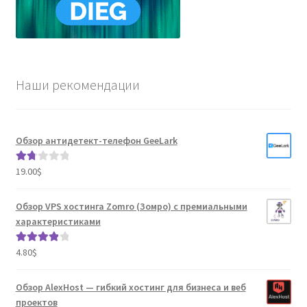
Наши рекомендации
Обзор антидетект-телефон GeeLark
19.00
$
Оце
нка
1.80
Обзор VPS хостинга Zomro (Зомро) с премиальными
из 5
характеристиками
4.80
$
Оценка
4.04
из 5
Обзор AlexHost — гибкий хостинг для бизнеса и веб
проектов