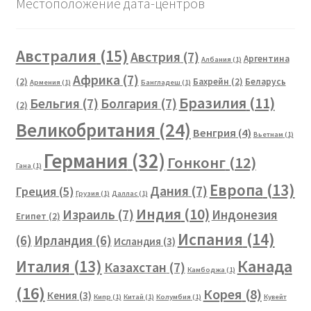
Местоположение дата-центров
Австралия
(15)
Австрия
(7)
Аргентина
Албания
(1)
Африка
(7)
(2)
Бахрейн
(2)
Беларусь
Армения
(1)
Бангладеш
(1)
Бразилия
(11)
Бельгия
(7)
Болгария
(7)
(2)
Великобритания
(24)
Венгрия
(4)
Вьетнам
(1)
Германия
(32)
Гонконг
(12)
Гана
(1)
Европа
(13)
Дания
(7)
Греция
(5)
Грузия
(1)
Даллас
(1)
Индия
(10)
Израиль
(7)
Индонезия
Египет
(2)
Испания
(14)
(6)
Ирландия
(6)
Исландия
(3)
Канада
Италия
(13)
Казахстан
(7)
Камбоджа
(1)
(16)
Корея
(8)
Кения
(3)
Кипр
(1)
Китай
(1)
Колумбия
(1)
Кувейт