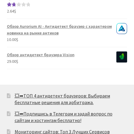
2.64
$
Оце
нка
1.80
Обзор Aurorium AI - Антидетект браузер с характером
из 5
новинка на рынке антиков
10.00
$
Обзор антидетект браузера Vision
29.00
$
💥➦ТОП 4 антидетект браузеров: Выбираем
бесплатные решения для арбитража.
💥➦Подпишись в Телеграм и задай вопрос по
сайтам и хостингам бесплатно!
Мониторинг сайтов: Топ 3 Лучших Сервисов